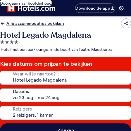
Doorgaan naar hoofdinhoud
Download de app
Alle accommodaties bekijken
Hotel Legado Magdalena
4.0-
sterrenaccommodatie
Hotel met een bar/lounge, in de buurt van Teatro Maestranza
Kies datums om prijzen te bekijken
Waar wil je naartoe?
Datums
Reizigers
Zoeken