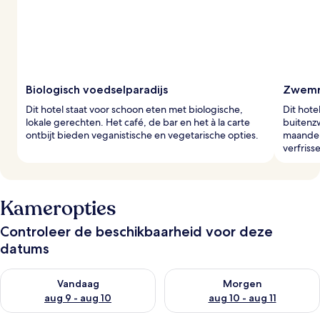
z
i
g
e
r
s
Biologisch voedselparadijs
Zwemr
Dit hotel staat voor schoon eten met biologische,
Dit hot
lokale gerechten. Het café, de bar en het à la carte
buitenz
ontbijt bieden veganistische en vegetarische opties.
maanden
verfris
Kameropties
Controleer de beschikbaarheid voor deze
datums
De beschikbaarheid controleren voor vanavond aug 9 - aug 1
De beschikbaarheid controler
Vandaag
Morgen
aug 9 - aug 10
aug 10 - aug 11