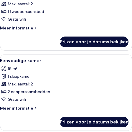
tweepersoonskamer
Max. aantal: 2
laden
1 tweepersoonsbed
Gratis wifi
Meer
Meer informatie
details
over
Prijzen voor je datums bekijken
Eenvoudige
tweepersoonskamer
Alle
Een hotelkamer met een groot bed, ee
19
Eenvoudige kamer
foto's
15 m²
voor
1 slaapkamer
Eenvoudige
kamer
Max. aantal: 2
laden
2 eenpersoonsbedden
Gratis wifi
Meer
Meer informatie
details
over
Prijzen voor je datums bekijken
Eenvoudige
kamer