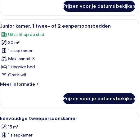
laden
over
Prijzen voor je datums bekijken
Deluxe
kamer,
1
Alle
Een hotelkamer met een groot bed, een
10
queensize
Junior kamer, 1 twee- of 2 eenpersoonsbedden
foto's
bed
Uitzicht op de stad
(Magdalena)
voor
30 m²
Junior
kamer,
1 slaapkamer
1
Max. aantal: 3
twee-
1 kingsize bed
of
Gratis wifi
2
Meer
Meer informatie
eenpersoonsbedden
details
laden
over
Prijzen voor je datums bekijken
Junior
kamer,
1
Alle
Een hotelkamer met een groot bed, een
10
twee-
Eenvoudige tweepersoonskamer
foto's
of
15 m²
2
voor
eenpersoonsbedden
1 slaapkamer
Eenvoudige