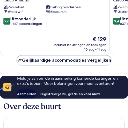
Casco Antiguo
Casco A
III
hotel
Zwembad
Parking beschikbaar
Zwem
Casco
Casco
Gratis wifi
Restaurant
Gratis 
Antiguo
Antiguo
9.6
9.4
Uitzonderlijk
Uitz
9,6
9,4
van
van
1.467 beoordelingen
637 
10,
10,
Uitzonderlijk,
Uitzonder
De
€ 129
1.467
637
prijs
beoordelingen
beoorde
inclusief belastingen en toeslagen
is
10 aug - 11 aug
€ 129
Gelijkaardige accommodaties vergelijken
Meld je aan om de in aanmerking komende kortingen en
extra's te zien. Meer beloningen voor meer avonturen!
Aanmelden
Registreer je nu, gratis en voor niets
Over deze buurt