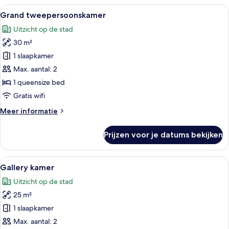
Alle
Een hotelkamer met een bed, een bank
7
Grand tweepersoonskamer
foto's
Uitzicht op de stad
voor
30 m²
Grand
tweepersoonskamer
1 slaapkamer
laden
Max. aantal: 2
1 queensize bed
Gratis wifi
Meer
Meer informatie
details
over
Prijzen voor je datums bekijken
Grand
tweepersoonskamer
Alle
Een hoek van een kamer met gedecore
11
Gallery kamer
foto's
Uitzicht op de stad
voor
25 m²
Gallery
kamer
1 slaapkamer
laden
Max. aantal: 2