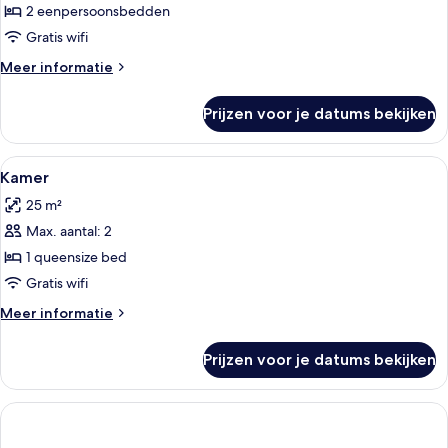
2 eenpersoonsbedden
Gratis wifi
Meer
Meer informatie
details
over
Prijzen voor je datums bekijken
Gallery
kamer
Alle
Een hotelkamer met een bed, nachtkas
3
Kamer
foto's
25 m²
voor
Max. aantal: 2
Kamer
laden
1 queensize bed
Gratis wifi
Meer
Meer informatie
details
over
Prijzen voor je datums bekijken
Kamer