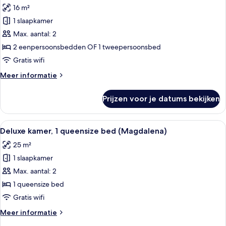
of
16 m²
2
voor
eenpersoonsbedden
1 slaapkamer
Superior
kamer,
Max. aantal: 2
1
2 eenpersoonsbedden OF 1 tweepersoonsbed
twee-
Gratis wifi
of
Meer
Meer informatie
2
details
eenpersoonsbedden
over
Prijzen voor je datums bekijken
Superior
laden
kamer,
1
Alle
Een hotelkamer met een groot bed, 
19
twee-
Deluxe kamer, 1 queensize bed (Magdalena)
foto's
of
25 m²
2
voor
eenpersoonsbedden
1 slaapkamer
Deluxe
kamer,
Max. aantal: 2
1
1 queensize bed
queensize
Gratis wifi
bed
Meer
Meer informatie
(Magdalena)
details