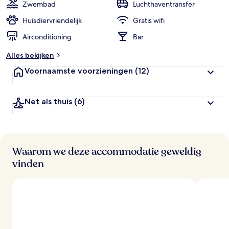
i
Zwembad
Luchthaventransfer
g
e
Huisdiervriendelijk
Gratis wifi
Airconditioning
Bar
b
e
Alles bekijken
o
o
Voornaamste voorzieningen
(12)
r
d
e
Net als thuis
(6)
l
i
n
g
e
n
Waarom we deze accommodatie geweldig
vinden
v
a
n
r
e
i