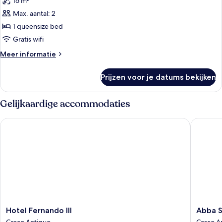
16 m²
voor
Max. aantal: 2
Kamer
laden
1 queensize bed
Gratis wifi
Meer
Meer informatie
details
over
Prijzen voor je datums bekijken
Kamer
Gelijkaardige accommodaties
Hotel Fernando III
Abba Sev
Hotel
Abba
Hotel Fernando III
Abba S
Fernando
Sevilla