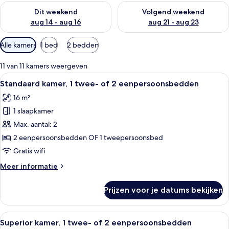
De beschikbaarheid controleren voor dit weekend aug 14 - au
De beschikbaarheid controler
Dit weekend
Volgend weekend
aug 14 - aug 16
aug 21 - aug 23
Beschikbare
Alle kamers
1 bed
2 bedden
filters
voor
11 van 11 kamers weergeven
kamers
Alle
Een hotelkamer met een groot bed, ee
13
Standaard kamer, 1 twee- of 2 eenpersoonsbedden
foto's
16 m²
voor
1 slaapkamer
Standaard
kamer,
Max. aantal: 2
1
2 eenpersoonsbedden OF 1 tweepersoonsbed
twee-
Gratis wifi
of
Meer
Meer informatie
2
details
eenpersoonsbedden
over
Prijzen voor je datums bekijken
Standaard
laden
kamer,
1
Alle
Een moderne slaapkamer met een groo
20
twee-
Superior kamer, 1 twee- of 2 eenpersoonsbedden
foto's