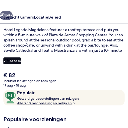
rige
Volgende
169+
Overzicht
Kamers
Locatie
Beleid
Hotel Legado Magdalena features a rooftop terrace and puts you
within a 5-minute walk of Plaza de Armas Shopping Center. You can
splash around at the seasonal outdoor pool, grab a bite to eat at the
coffee shop/cafe, or unwind with a drink at the bar/lounge. Also,
Seville Cathedral and Teatro Maestranza are within just a 10-minute
walk. Fellow travelers love the helpful staff. Public transportation is
just a short walk: Plaza Nueva Tram Stop is 6 minutes and Archivo de
VIP Access
Indias Tram Stop is 10 minutes.
De
€ 82
Een seizoensgebonden buitenzwemb
huidige
inclusief belastingen en toeslagen
prijs
17 aug - 18 aug
is
Beoordelingen
9,8
Populair
€ 82
G
van
Geweldige beoordelingen van reizigers
e
Alle 230 beoordelingen bekijken
10,
w
Populair
e
Populaire voorzieningen
l
d