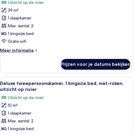
Uitzicht op de rivier
uitzicht
voor
op
39 m²
Superior
bergen
tweepersoonskamer,
1 slaapkamer
uitzicht
Max. aantal: 2
op
1 kingsize bed
rivier
Gratis wifi
laden
Meer
Meer informatie
details
over
Prijzen voor je datums bekijken
Superior
tweepersoonskamer,
uitzicht
Alle
Een hotelkamer met een groot bed, ee
4
op
Deluxe tweepersoonskamer, 1 kingsize bed, niet-roken,
foto's
rivier
uitzicht op rivier
voor
Uitzicht op de rivier
Deluxe
51 m²
tweepersoonskamer,
1 slaapkamer
1
kingsize
Max. aantal: 2
bed,
1 kingsize bed