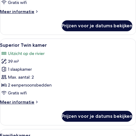
niet-
Gratis wifi
roken,
Meer
Meer informatie
uitzicht
details
op
over
Prijzen voor je datums bekijken
Deluxe
rivier
tweepersoonskamer,
laden
1
Alle
Een hotelkamer met twee bedden, een 
5
kingsize
Superior Twin kamer
foto's
bed,
Uitzicht op de rivier
niet-
voor
roken,
39 m²
Superior
uitzicht
Twin
1 slaapkamer
op
kamer
rivier
Max. aantal: 2
laden
2 eenpersoonsbedden
Gratis wifi
Meer
Meer informatie
details
over
Prijzen voor je datums bekijken
Superior
Twin
kamer
Alle
Een hotelkamer met twee bedden, een b
4
Familiekamer