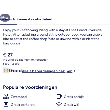
rige
Volgende
42+
Overzicht
Kamers
Locatie
Beleid
Enjoy your visit to Vang Vieng with a stay at Lisha Grand Riverside
Hotel. After splashing around at the outdoor pool, you can grab a
bite to eat at the coffee shop/cafe or unwind with a drink at the
bar/lounge.
De
€ 27
huidige
inclusief belastingen en toeslagen
prijs
1 sep - 2 sep
is
Beoordelingen
Goed
6,6
Familiekamer | Balkon
Alle 7 beoordelingen bekijken
€ 27
6,6 op 10 –
Populaire voorzieningen
Zwembad
Gratis ontbijt
Gratis parkeren
Gratis wifi