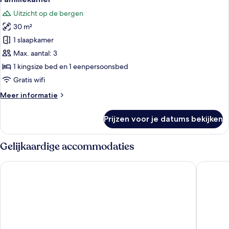
foto's
Uitzicht op de bergen
voor
30 m²
Familiekamer
laden
1 slaapkamer
Max. aantal: 3
1 kingsize bed en 1 eenpersoonsbed
Gratis wifi
Meer
Meer informatie
details
over
Prijzen voor je datums bekijken
Familiekamer
Gelijkaardige accommodaties
Vang Vieng Family Boutique Hotel
Vangvien