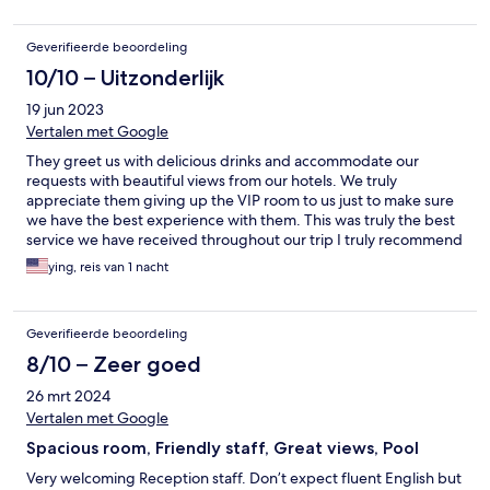
Geverifieerde beoordeling
10/10 – Uitzonderlijk
19 jun 2023
Vertalen met Google
They greet us with delicious drinks and accommodate our
requests with beautiful views from our hotels. We truly
appreciate them giving up the VIP room to us just to make sure
we have the best experience with them. This was truly the best
service we have received throughout our trip I truly recommend
this hotel to anyone who is in the area. Thank you so much for
ying, reis van 1 nacht
your generosity
Geverifieerde beoordeling
8/10 – Zeer goed
26 mrt 2024
Vertalen met Google
Spacious room, Friendly staff, Great views, Pool
Very welcoming Reception staff. Don’t expect fluent English but