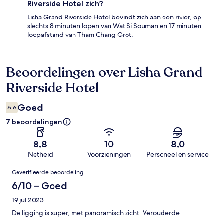
Riverside Hotel zich?
Lisha Grand Riverside Hotel bevindt zich aan een rivier, op
slechts 8 minuten lopen van Wat Si Souman en 17 minuten
loopafstand van Tham Chang Grot.
Beoordelingen over Lisha Grand
Beoordelingen
Riverside Hotel
Goed
6,6
7 beoordelingen
8,8
10
8,0
Netheid
Voorzieningen
Personeel en service
Beoordelingen
Geverifieerde beoordeling
6/10 – Goed
19 jul 2023
De ligging is super, met panoramisch zicht. Verouderde