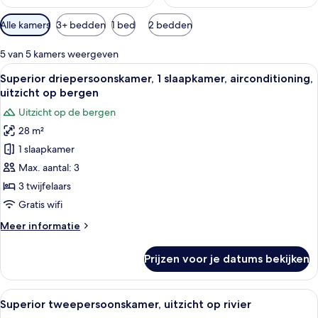
Beschikbare
Alle kamers
3+ bedden
1 bed
2 bedden
filters
voor
5 van 5 kamers weergeven
kamers
Alle
Een hotelkamer met drie eenpersoonsb
4
Superior driepersoonskamer, 1 slaapkamer, airconditioning,
foto's
uitzicht op bergen
voor
Uitzicht op de bergen
Superior
28 m²
driepersoonskamer,
1 slaapkamer
1
slaapkamer,
Max. aantal: 3
airconditioning,
3 twijfelaars
uitzicht
Gratis wifi
op
Meer
Meer informatie
bergen
details
laden
over
Prijzen voor je datums bekijken
Superior
driepersoonskamer,
1
Alle
Een slaapkamer met een houten bed, w
5
slaapkamer,
Superior tweepersoonskamer, uitzicht op rivier
foto's
airconditioning,