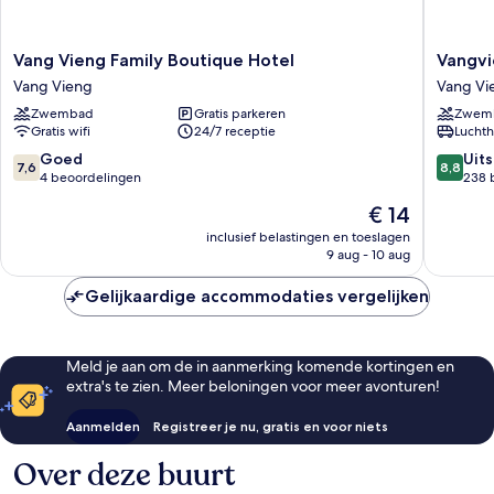
Vang
Vangvie
Vang Vieng Family Boutique Hotel
Vangvi
Vieng
Night
Vang Vieng
Vang Vi
Family
Market
Zwembad
Gratis parkeren
Zwem
Boutique
Resort
Gratis wifi
24/7 receptie
Luchth
Hotel
Vang
Vang
Vieng
7.6
8.8
Goed
Uit
7,6
8,8
Vieng
van
van
4 beoordelingen
238 
10,
10,
De
€ 14
Goed,
Uitstek
prijs
4
238
inclusief belastingen en toeslagen
is
9 aug - 10 aug
beoordelingen
beoorde
€ 14
Gelijkaardige accommodaties vergelijken
Meld je aan om de in aanmerking komende kortingen en
extra's te zien. Meer beloningen voor meer avonturen!
Aanmelden
Registreer je nu, gratis en voor niets
Over deze buurt