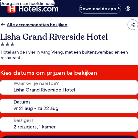
Doorgaan naar hoofdinhoud
Download de app
Alle accommodaties bekijken
Lisha Grand Riverside Hotel
3.0-
sterrenaccommodatie
Hotel aan de rivier in Vang Vieng, met een buitenzwembad en een
restaurant
Kies datums om prijzen te bekijken
Waar wil je naartoe?
Datums
Reizigers