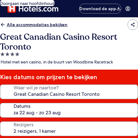
Doorgaan naar hoofdinhoud
Download de app
Alle accommodaties bekijken
Great Canadian Casino Resort
Toronto
4.0-
sterrenaccommodatie
Hotel met een casino, in de buurt van Woodbine Racetrack
Kies datums om prijzen te bekijken
Waar wil je naartoe?
Datums
Reizigers