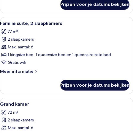
over
Prijzen voor je datums bekijken
Deluxe
kamer
Alle
Een moderne woonkamer met een grijze 
8
Familie suite, 2 slaapkamers
foto's
77 m²
voor
2 slaapkamers
Familie
suite,
Max. aantal: 6
2
1 kingsize bed, 1 queensize bed en 1 queensize zetelbed
slaapkamers
Gratis wifi
laden
Meer
Meer informatie
details
over
Prijzen voor je datums bekijken
Familie
suite,
2
Alle
Een moderne woonkamer met een grijze 
8
slaapkamers
Grand kamer
foto's
72 m²
voor
2 slaapkamers
Grand
kamer
Max. aantal: 6