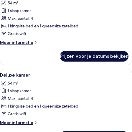
54 m²
voor
1 slaapkamer
Executive
kamer
Max. aantal: 4
laden
1 kingsize bed en 1 queensize zetelbed
Gratis wifi
Meer
Meer informatie
details
over
Prijzen voor je datums bekijken
Executive
kamer
Alle
Een moderne hotelkamer met een groot 
4
Deluxe kamer
foto's
54 m²
voor
1 slaapkamer
Deluxe
kamer
Max. aantal: 4
laden
1 kingsize bed en 1 queensize zetelbed
Gratis wifi
Meer
Meer informatie
details