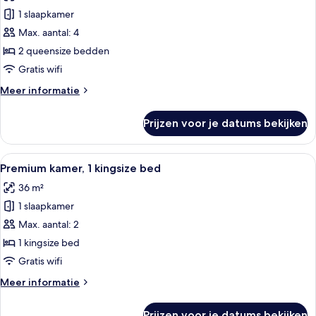
voor
1 slaapkamer
Luxe
kamer
Max. aantal: 4
laden
2 queensize bedden
Gratis wifi
Meer
Meer informatie
details
over
Prijzen voor je datums bekijken
Luxe
kamer
Alle
Een hotelkamer met een groot bed, een
5
Premium kamer, 1 kingsize bed
foto's
36 m²
voor
1 slaapkamer
Premium
kamer,
Max. aantal: 2
1
1 kingsize bed
kingsize
Gratis wifi
bed
Meer
Meer informatie
laden
details
over
Prijzen voor je datums bekijken