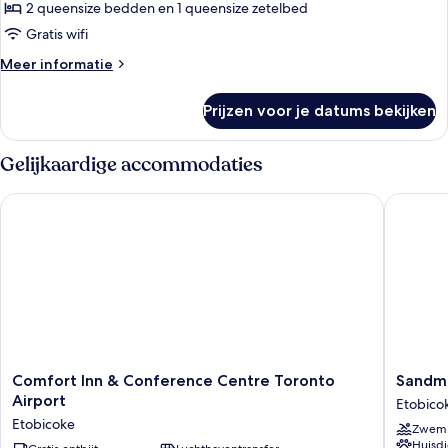
laden
2 queensize bedden en 1 queensize zetelbed
Gratis wifi
Meer
Meer informatie
details
over
Prijzen voor je datums bekijken
Grand
kamer
Gelijkaardige accommodaties
Comfort Inn & Conference Centre Toronto Airport
Sandman 
Comfort
Sandma
Comfort Inn & Conference Centre Toronto
Sandma
Inn
Signatu
Airport
Etobico
&
Toronto
Etobicoke
Zwem
Conference
Airport
Huisdi