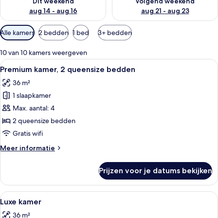
Dit weekend
Volgend weekend
aug 14 - aug 16
aug 21 - aug 23
Beschikbare
Alle kamers
2 bedden
1 bed
3+ bedden
filters
voor
10 van 10 kamers weergeven
kamers
Alle
Een hotelkamer met twee bedden, grot
5
Premium kamer, 2 queensize bedden
foto's
36 m²
voor
1 slaapkamer
Premium
kamer,
Max. aantal: 4
2
2 queensize bedden
queensize
Gratis wifi
bedden
Meer
Meer informatie
laden
details
over
Prijzen voor je datums bekijken
Premium
kamer,
2
Alle
Een hotelkamer met een groot bed, een 
5
queensize
Luxe kamer
foto's
bedden
36 m²