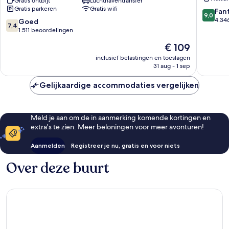
Centre
Gratis ontbijt
Luchthaventransfer
Hotel
Gratis parkeren
Gratis wifi
Toronto
Etobico
9.0
Fan
9,0
Airport
van
4.34
7.4
Goed
7,4
Etobicoke
10,
van
1.511 beoordelingen
Fantasti
10,
De
€ 109
4.346
Goed,
prijs
beoorde
1.511
inclusief belastingen en toeslagen
is
31 aug - 1 sep
beoordelingen
€ 109
Gelijkaardige accommodaties vergelijken
Meld je aan om de in aanmerking komende kortingen en
extra's te zien. Meer beloningen voor meer avonturen!
Aanmelden
Registreer je nu, gratis en voor niets
Over deze buurt