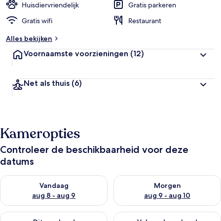
Huisdiervriendelijk
Gratis parkeren
Gratis wifi
Restaurant
Alles bekijken
Voornaamste voorzieningen
(12)
Net als thuis
(6)
Kameropties
Controleer de beschikbaarheid voor deze
datums
De beschikbaarheid controleren voor vanavond aug 8 - aug 9
De beschikbaarheid controler
Vandaag
Morgen
aug 8 - aug 9
aug 9 - aug 10
De beschikbaarheid controleren voor dit weekend aug 14 - au
De beschikbaarheid controler