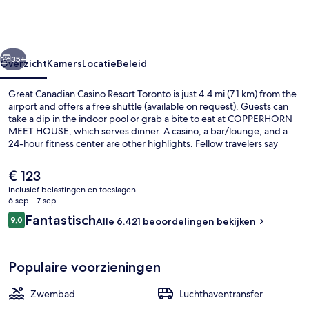
Resort
Toronto
rige
Volgende
35+
Overzicht
Kamers
Locatie
Beleid
Great Canadian Casino Resort Toronto is just 4.4 mi (7.1 km) from the
airport and offers a free shuttle (available on request). Guests can
take a dip in the indoor pool or grab a bite to eat at COPPERHORN
MEET HOUSE, which serves dinner. A casino, a bar/lounge, and a
24-hour fitness center are other highlights. Fellow travelers say
great things about the helpful staff and spacious guestrooms.
De
€ 123
huidige
inclusief belastingen en toeslagen
prijs
6 sep - 7 sep
Exterieur
is
Beoordelingen
Fantastisch
9,0
Alle 6.421 beoordelingen bekijken
€ 123
9,0 op 10 –
Populaire voorzieningen
Zwembad
Luchthaventransfer