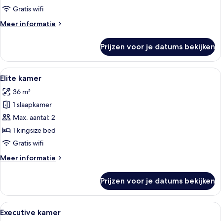
queensize
Gratis wifi
bedden
Meer
Meer informatie
laden
details
over
Prijzen voor je datums bekijken
Premium
kamer,
2
Alle
Een hotelkamer met een groot bed, een
5
queensize
Elite kamer
foto's
bedden
36 m²
voor
1 slaapkamer
Elite
kamer
Max. aantal: 2
laden
1 kingsize bed
Gratis wifi
Meer
Meer informatie
details
over
Prijzen voor je datums bekijken
Elite
kamer
Alle
Een moderne hotelkamer met een groot 
5
Executive kamer
foto's