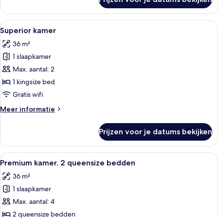
Premium
kamer,
1
Alle
Een hotelkamer met een groot bed, een
4
kingsize
Superior kamer
foto's
bed
36 m²
voor
1 slaapkamer
Superior
kamer
Max. aantal: 2
laden
1 kingsize bed
Gratis wifi
Meer
Meer informatie
details
over
Prijzen voor je datums bekijken
Superior
kamer
Alle
Een hotelkamer met twee bedden, grot
4
Premium kamer, 2 queensize bedden
foto's
36 m²
voor
1 slaapkamer
Premium
kamer,
Max. aantal: 4
2
2 queensize bedden