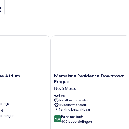
n
 Atrium
Mamaison Residence Downtown Pra
Mamaison
ue Atrium
Mamaison Residence Downtown
Residence
Prague
Downtown
Nové Mesto
Prague
Nové
Spa
Luchthaventransfer
Mesto
delijk
Huisdiervriendelijk
Parking beschikbaar
nd
rdelingen
9.0
Fantastisch
9,0
van
406 beoordelingen
10,