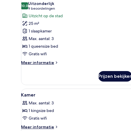
foto's
Uitzonderlijk
voor
10,0
10,0 van 10
(9
9 beoordelingen
Superior
beoordelingen)
Uitzicht op de stad
tweepersoonskamer,
25 m²
terras
1 slaapkamer
laden
Max. aantal: 3
1 queensize bed
Gratis wifi
Meer
Meer informatie
details
over
Prijzen bekijke
Superior
tweepersoonskamer,
terras
Alle
Hotelkamer met een bed, een s
5
Kamer
foto's
Max. aantal: 3
voor
1 kingsize bed
Kamer
laden
Gratis wifi
Meer
Meer informatie