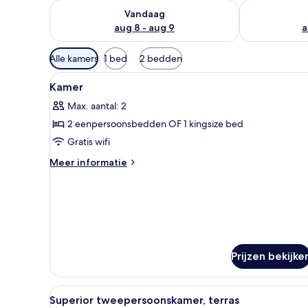
De beschikbaarheid controleren voor vanavond aug 
De beschikbaa
Vandaag
aug 8 - aug 9
a
Beschikbare
Alle kamers
1 bed
2 bedden
filters
Alle
Een hotelkamer met een bureau
voor
4
Kamer
foto's
kamers
Max. aantal: 2
voor
2 eenpersoonsbedden OF 1 kingsize bed
Kamer
laden
Gratis wifi
Meer
Meer informatie
details
over
Kamer
Prijzen bekijke
Alle
Een balkon met een tafel en st
8
Superior tweepersoonskamer, terras