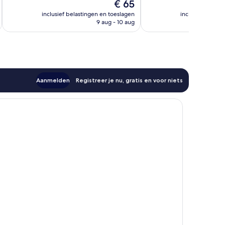
De
€ 65
196
1.004
prijs
beoordelingen
beoordelingen
inclusief belastingen en toeslagen
inclusief belast
is
9 aug - 10 aug
€ 65
Aanmelden
Registreer je nu, gratis en voor niets