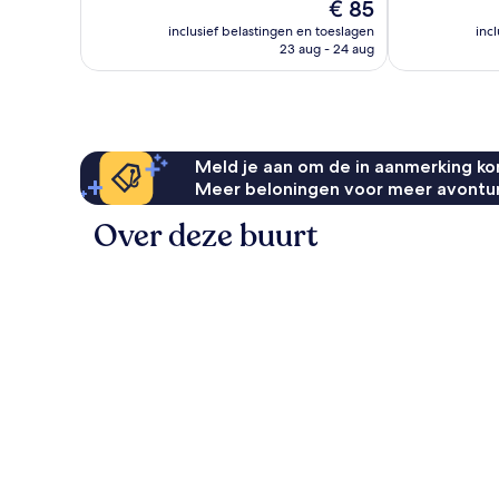
De
€ 85
833
1.029
prijs
beoordelingen
beoordelinge
inclusief belastingen en toeslagen
inc
is
23 aug - 24 aug
€ 85
Meld je aan om de in aanmerking kom
Meer beloningen voor meer avontu
Over deze buurt