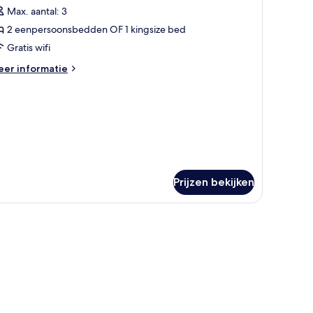
oto's
Max. aantal: 3
oor
enpersoonsbedden
2 eenpersoonsbedden OF 1 kingsize bed
amer
aden
Gratis wifi
eer
er informatie
tails
er
amer
Prijzen bekijken