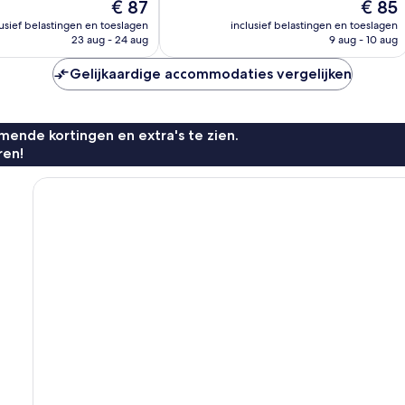
De
De
€ 87
€ 85
Fantastisch,
prijs
prijs
n
406
lusief belastingen en toeslagen
inclusief belastingen en toeslagen
is
is
23 aug - 24 aug
9 aug - 10 aug
beoordelingen
€ 87
€ 85
Gelijkaardige accommodaties vergelijken
ende kortingen en extra's te zien.
ren!