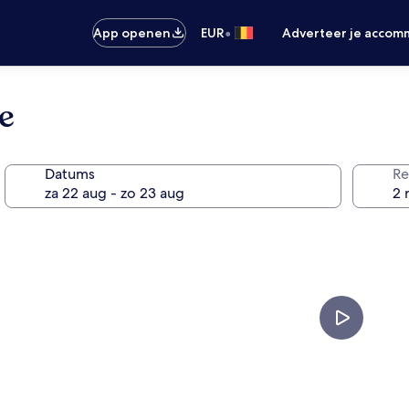
•
App openen
EUR
Adverteer je accom
e
Datums
Re