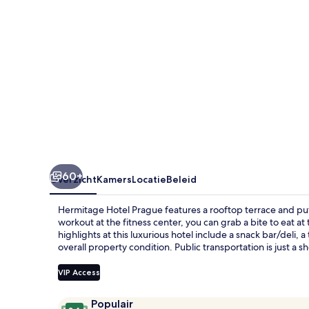
60+
Overzicht
Kamers
Locatie
Beleid
Hermitage Hotel Prague features a rooftop terrace and put
workout at the fitness center, you can grab a bite to eat a
highlights at this luxurious hotel include a snack bar/deli, 
overall property condition. Public transportation is just a 
VIP Access
Beoordelingen
9,4
Populair