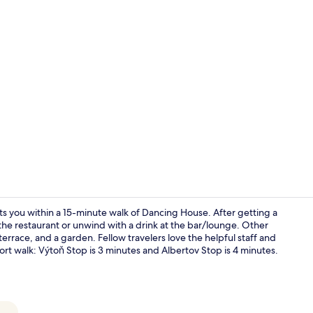
Video van a
s you within a 15-minute walk of Dancing House. After getting a
t the restaurant or unwind with a drink at the bar/lounge. Other
a terrace, and a garden. Fellow travelers love the helpful staff and
Snackbar
short walk: Výtoň Stop is 3 minutes and Albertov Stop is 4 minutes.