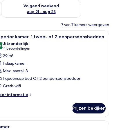
dit weekend aug 14 - aug 16
De beschikbaarheid controleren voor volgend weekend aug 2
Volgend weekend
aug 21 - aug 23
7 van 7 kamers weergeven
e nachtkastjes met lampen, een houten hoofdbord, een ingelijst schilderij 
le
Een hotelkamer met een bed, een houten nacht
5
uperior kamer, 1 twee- of 2 eenpersoonsbedden
oto's
Uitzonderlijk
oor
8
9,8 van 10
(14
14 beoordelingen
uperior
beoordelingen)
29 m²
amer,
1 slaapkamer
Max. aantal: 3
wee-
1 queensize bed OF 2 eenpersoonsbedden
f
Gratis wifi
enpersoonsbedden
eer
er informatie
aden
tails
er
Prijzen bekijken
perior
mer,
, een tafel en uitzicht op de stad door een groot raam.
le
Een hotelkamer met een bed, twee leren fauteu
5
ee-
amer