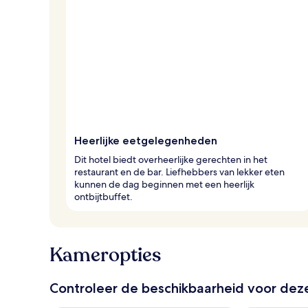
a
n
r
e
i
z
i
g
e
r
Heerlijke eetgelegenheden
s
Dit hotel biedt overheerlijke gerechten in het
restaurant en de bar. Liefhebbers van lekker eten
kunnen de dag beginnen met een heerlijk
ontbijtbuffet.
Kameropties
Controleer de beschikbaarheid voor de