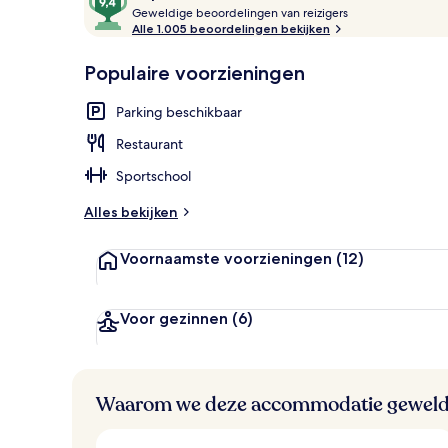
G
van
Geweldige beoordelingen van reizigers
Voorkant va
e
Alle 1.005 beoordelingen bekijken
10,
w
Populair
e
Populaire voorzieningen
l
d
Parking beschikbaar
i
g
Restaurant
e
Sportschool
b
e
Alles bekijken
o
o
Voornaamste voorzieningen
(12)
r
d
e
l
Voor gezinnen
(6)
i
n
g
e
Waarom we deze accommodatie geweld
n
v