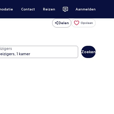
modatie
Contact
Reizen
Aanmelden
Delen
Opslaan
izigers
Zoeken