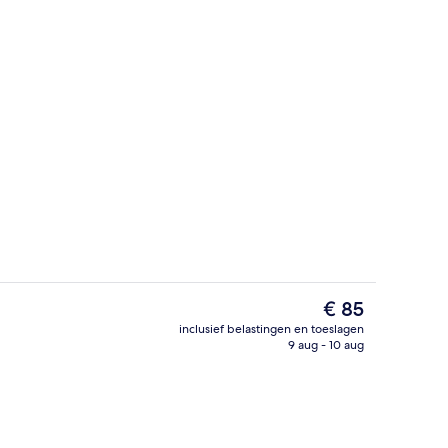
Lobby
ccommodatie
De
€ 85
huidige
inclusief belastingen en toeslagen
prijs
9 aug - 10 aug
Superior tweepersoonskamer, terras | 
is
€ 85