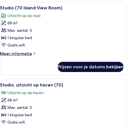
Alle
Een moderne hotelkamer met een groot
8
Studio (70 Island View Room)
foto's
Uitzicht op de stad
voor
68 m²
Studio
(70
Max. aantal: 3
Island
1 kingsize bed
View
Gratis wifi
Room)
Meer
Meer informatie
laden
details
over
Prijzen voor je datums bekijken
Studio
(70
Island
Alle
Een moderne hotelkamer met een groot
7
View
Studio, uitzicht op haven (70)
foto's
Room)
Uitzicht op de haven
voor
68 m²
Studio,
uitzicht
Max. aantal: 3
op
1 kingsize bed
haven
Gratis wifi