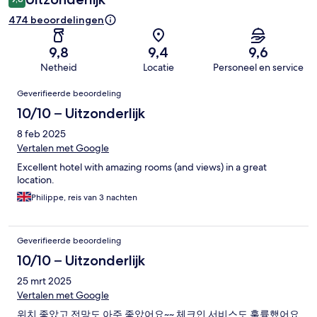
474 beoordelingen
9,8
9,4
9,6
Netheid
Locatie
Personeel en service
Beoordelingen
Geverifieerde beoordeling
10/10 – Uitzonderlijk
8 feb 2025
Vertalen met Google
Excellent hotel with amazing rooms (and views) in a great
location.
Philippe, reis van 3 nachten
Geverifieerde beoordeling
10/10 – Uitzonderlijk
25 mrt 2025
Vertalen met Google
위치 좋았고 전망도 아주 좋았어요~~ 체크인 서비스도 훌륭했어요