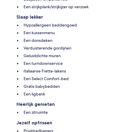
Een strijkplank/strijkijzer op verzoek
Slaap lekker
Hypoallergeen beddengoed
Een kussenmenu
Een donsdeken
Verduisterende gordijnen
Geluiddichte muren
Een turndownservice
Italiaanse Frette-lakens
Een Select Comfort-bed
Gratis babybedden
Een ligbank
Heerlijk genieten
Een zitruimte
Jezelf opfrissen
Privébadkamers