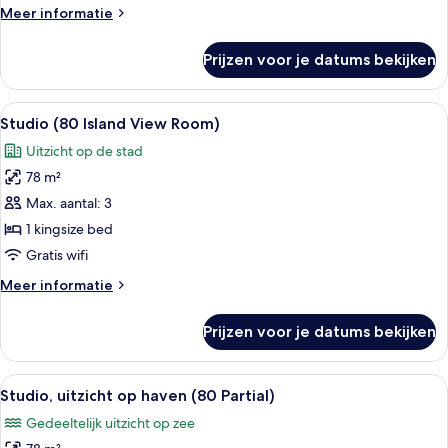
(70)
Meer
Meer informatie
laden
details
over
Prijzen voor je datums bekijken
Studio,
uitzicht
op
Alle
Een moderne hotelkamer met een groot
8
haven
Studio (80 Island View Room)
foto's
(70)
Uitzicht op de stad
voor
78 m²
Studio
(80
Max. aantal: 3
Island
1 kingsize bed
View
Gratis wifi
Room)
Meer
Meer informatie
laden
details
over
Prijzen voor je datums bekijken
Studio
(80
Island
Alle
Een moderne hotelkamer met een groot 
4
View
Studio, uitzicht op haven (80 Partial)
foto's
Room)
Gedeeltelijk uitzicht op zee
voor