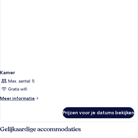
Kamer
Max. aantal: 5
Gratis wifi
Meer
Meer informatie
details
over
Prijzen voor je datums bekijken
Kamer
Gelijkaardige accommodaties