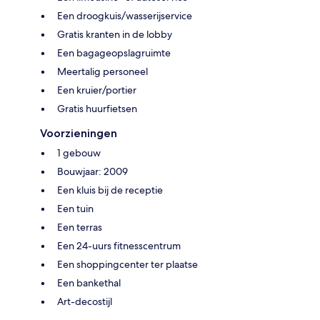
Een droogkuis/wasserijservice
Gratis kranten in de lobby
Een bagageopslagruimte
Meertalig personeel
Een kruier/portier
Gratis huurfietsen
Voorzieningen
1 gebouw
Bouwjaar: 2009
Een kluis bij de receptie
Een tuin
Een terras
Een 24-uurs fitnesscentrum
Een shoppingcenter ter plaatse
Een bankethal
Art-decostijl