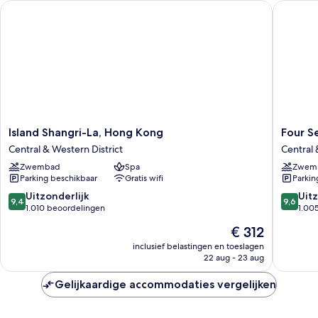
Island Shangri-La, Hong Kong
Four Se
Island
Four
Island Shangri-La, Hong Kong
Four S
Shangri-
Seasons
Central & Western District
Central 
La,
Hotel
Zwembad
Spa
Zwem
Hong
Hong
Parking beschikbaar
Gratis wifi
Parkin
Kong
Kong
Central
Central
9.4
9.6
Uitzonderlijk
Uitz
9,4
9,6
&
&
van
van
1.010 beoordelingen
1.00
Western
Western
10,
10,
De
€ 312
District
District
Uitzonderlijk,
Uitzonder
prijs
1.010
1.005
inclusief belastingen en toeslagen
is
22 aug - 23 aug
beoordelingen
beoorde
€ 312
Gelijkaardige accommodaties vergelijken