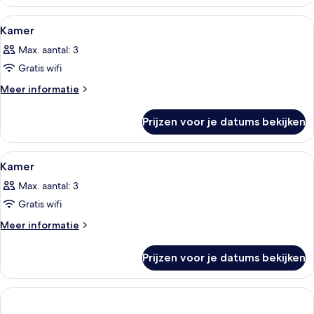
uitzicht
op
Alle
Een moderne hotelkamer met een groot
13
haven
Kamer
foto's
(Upper)
Max. aantal: 3
voor
Gratis wifi
Kamer
laden
Meer
Meer informatie
details
over
Prijzen voor je datums bekijken
Kamer
Alle
Hotelkamer met een groot bed, een ba
15
Kamer
foto's
Max. aantal: 3
voor
Gratis wifi
Kamer
laden
Meer
Meer informatie
details
over
Prijzen voor je datums bekijken
Kamer