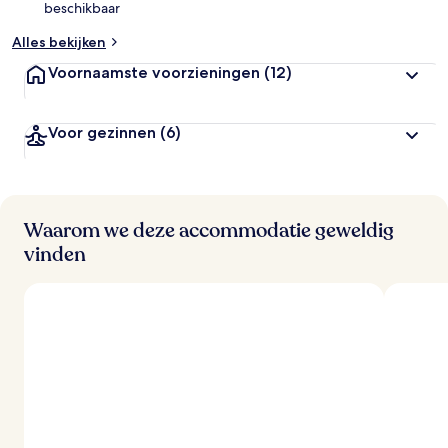
beschikbaar
e
o
Alles bekijken
o
r
Voornaamste voorzieningen
(12)
d
e
l
Voor gezinnen
(6)
i
n
g
e
n
Waarom we deze accommodatie geweldig
v
vinden
a
n
r
e
i
z
i
g
e
r