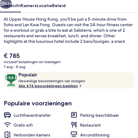
57+
Overzicht
Kamers
Locatie
Beleid
At Upper House Hong Kong, you'll be just a 5-minute drive from
Soho and Lan Kwai Fong. Guests can visit the 24-hour fitness center
for a workout or grab a bite to eat at Salisterra, which is one of 2
restaurants and serves breakfast, lunch, and dinner. Other
highlights at this luxurious hotel include 2 bars/lounges, a snack
bar/deli, and free bike rentals. Fellow travelers say good things
about the room service. Public transportation is just a short walk:
De
€ 785
Arsenal Street Tram Stop is 5 minutes and Cotton Tree Drive Tram
huidige
inclusief belastingen en toeslagen
Stop is 6 minutes.
prijs
7 aug - 8 aug
Suite, uitzicht op haven (Upper) | It
is
Beoordelingen
9,8
Populair
€ 785
G
van
Geweldige beoordelingen van reizigers
e
Alle 474 beoordelingen bekijken
10,
w
Populair
e
Populaire voorzieningen
l
d
i
Luchthaventransfer
Parking beschikbaar
g
e
Gratis wifi
Restaurant
Verbonden kamers
Airconditioning
b