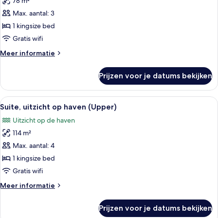
78 m²
Studio,
uitzicht
Max. aantal: 3
op
1 kingsize bed
haven
Gratis wifi
(80
Meer
Meer informatie
Partial)
details
laden
over
Prijzen voor je datums bekijken
Studio,
uitzicht
op
Alle
Een moderne hotelkamer met een groot
8
haven
Suite, uitzicht op haven (Upper)
foto's
(80
Uitzicht op de haven
Partial)
voor
114 m²
Suite,
uitzicht
Max. aantal: 4
op
1 kingsize bed
haven
Gratis wifi
(Upper)
Meer
Meer informatie
laden
details
over
Prijzen voor je datums bekijken
Suite,