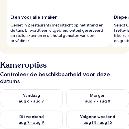
s
Eten voor alle smaken
Diepe 
Geniet in 2 restaurants met uitzicht op het strand en
Select C
de tuin. Er wordt een uitgebreid ontbijt geserveerd
Frette-l
en stellen kunnen in dit hotel genieten van een
Elke kam
privédiner.
en grati
Kameropties
Controleer de beschikbaarheid voor deze
datums
De beschikbaarheid controleren voor vanavond aug 6 - aug 7
De beschikbaarheid controler
Vandaag
Morgen
aug 6 - aug 7
aug 7 - aug 8
De beschikbaarheid controleren voor dit weekend aug 7 - aug
De beschikbaarheid controler
Dit weekend
Volgend weekend
aug 7 - aug 9
aug 14 - aug 16