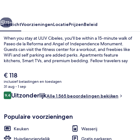
rige
Volgende
75+
Overzicht
Voorzieningen
Locatie
Prijzen
Beleid
When you stay at ULIV Cibeles, you'll be within a 15-minute walk of
Paseo de la Reforma and Angel of Independence Monument.
Guests can visit the fitness center for a workout, and freebies like
WiFi and self parking are added perks. Apartments feature
kitchens, Smart TVs, and premium bedding. Fellow travelers say
great things about the helpful staff. The property is just a short walk
to public transportation: Insurgentes Station is 6 minutes and Sevilla
De
€ 118
Station is 8 minutes.
huidige
inclusief belastingen en toeslagen
prijs
31 aug - 1 sep
Presidentiële suite | Luxe beddengoe
is
Beoordelingen
Uitzonderlijk
9,4
Alle 1.565 beoordelingen bekijken
€ 118
9,4 op 10 –
Populaire voorzieningen
Keuken
Wasserij
Huisdiervriendelijk
Gratis parkeren