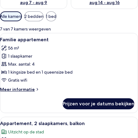
aug 7 - aug 9
aug 14 - aug 16
Beschikbare
Alle kamers
2 bedden
1 bed
filters
voor
7 van 7 kamers weergeven
kamers
Alle
Een moderne hotelkamer met een flats
10
Familie appartement
foto's
56 m²
voor
1 slaapkamer
Familie
appartement
Max. aantal: 4
laden
1 kingsize bed en 1 queensize bed
Gratis wifi
Meer
Meer informatie
details
over
Prijzen voor je datums bekijken
Familie
appartement
Alle
Een moderne keuken met houten kastje
10
Appartement, 2 slaapkamers, balkon
foto's
Uitzicht op de stad
voor