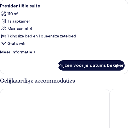
Alle
Een moderne lounge met een pooltafel
13
Presidentiële suite
foto's
110 m²
voor
1 slaapkamer
Presidentiële
suite
Max. aantal: 4
laden
1 kingsize bed en 1 queensize zetelbed
Gratis wifi
Meer
Meer informatie
details
over
Prijzen voor je datums bekijken
Presidentiële
suite
Gelijkaardige accommodaties
ULIV Mexico City
Marsella