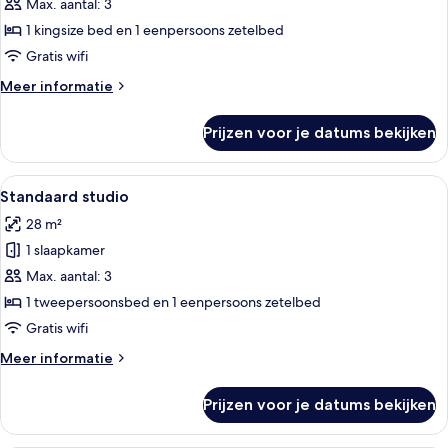
balkon
Max. aantal: 3
laden
1 kingsize bed en 1 eenpersoons zetelbed
Gratis wifi
Meer
Meer informatie
details
over
Prijzen voor je datums bekijken
Deluxe
studio,
balkon
Alle
Een moderne hotelkamer met een groot 
6
Standaard studio
foto's
28 m²
voor
1 slaapkamer
Standaard
studio
Max. aantal: 3
laden
1 tweepersoonsbed en 1 eenpersoons zetelbed
Gratis wifi
Meer
Meer informatie
details
over
Prijzen voor je datums bekijken
Standaard
studio