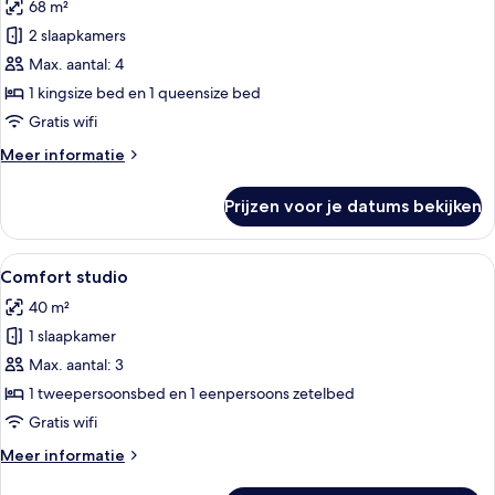
68 m²
Appartement,
2
2 slaapkamers
slaapkamers,
Max. aantal: 4
balkon
1 kingsize bed en 1 queensize bed
laden
Gratis wifi
Meer
Meer informatie
details
over
Prijzen voor je datums bekijken
Appartement,
2
slaapkamers,
Alle
Een moderne keuken met een magnetron,
9
balkon
Comfort studio
foto's
40 m²
voor
1 slaapkamer
Comfort
studio
Max. aantal: 3
laden
1 tweepersoonsbed en 1 eenpersoons zetelbed
Gratis wifi
Meer
Meer informatie
details
over