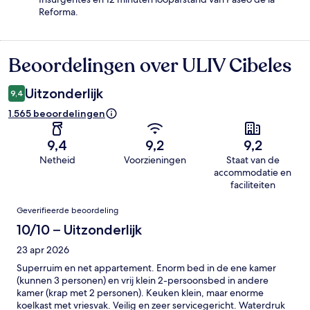
Reforma.
Beoordelingen over ULIV Cibeles
Beoordelingen
Uitzonderlijk
9,4
1.565 beoordelingen
9,4
9,2
9,2
Netheid
Voorzieningen
Staat van de
accommodatie en
faciliteiten
Beoordelingen
Geverifieerde beoordeling
10/10 – Uitzonderlijk
23 apr 2026
Superruim en net appartement. Enorm bed in de ene kamer
(kunnen 3 personen) en vrij klein 2-persoonsbed in andere
kamer (krap met 2 personen). Keuken klein, maar enorme
koelkast met vriesvak. Veilig en zeer servicegericht. Waterdruk