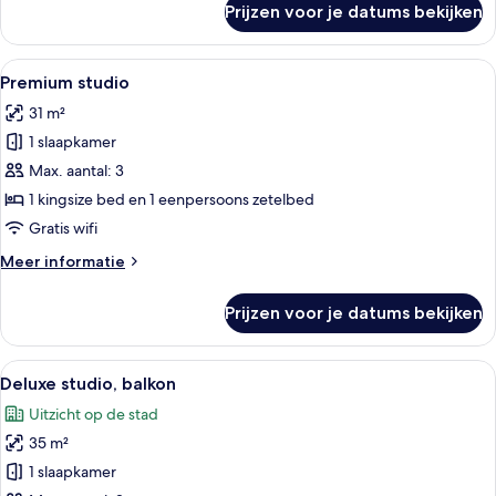
Prijzen voor je datums bekijken
Comfort
studio
Alle
Een moderne hotelkamer met een groot
9
Premium studio
foto's
31 m²
voor
1 slaapkamer
Premium
studio
Max. aantal: 3
laden
1 kingsize bed en 1 eenpersoons zetelbed
Gratis wifi
Meer
Meer informatie
details
over
Prijzen voor je datums bekijken
Premium
studio
Alle
Een moderne keuken met houten kastjes
9
Deluxe studio, balkon
foto's
Uitzicht op de stad
voor
35 m²
Deluxe
studio,
1 slaapkamer