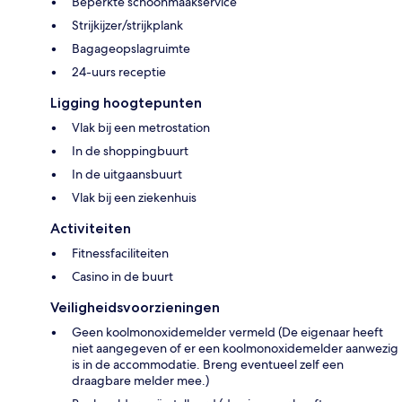
Beperkte schoonmaakservice
Strijkijzer/strijkplank
Bagageopslagruimte
24-uurs receptie
Ligging hoogtepunten
Vlak bij een metrostation
In de shoppingbuurt
In de uitgaansbuurt
Vlak bij een ziekenhuis
Activiteiten
Fitnessfaciliteiten
Casino in de buurt
Veiligheidsvoorzieningen
Geen koolmonoxidemelder vermeld (De eigenaar heeft
niet aangegeven of er een koolmonoxidemelder aanwezig
is in de accommodatie. Breng eventueel zelf een
draagbare melder mee.)