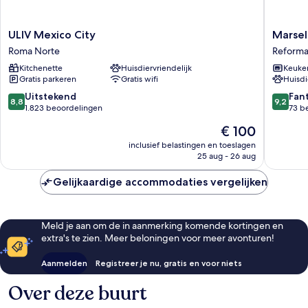
ULIV
Marsella
ULIV Mexico City
Marsel
Mexico
A
Roma Norte
Reform
City
Kukun
Kitchenette
Huisdiervriendelijk
Keuke
Roma
Edition
Gratis parkeren
Gratis wifi
Huisdi
Norte
Reforma
8.8
9.2
Uitstekend
Fan
8,8
9,2
van
van
1.823 beoordelingen
73 b
10,
10,
De
€ 100
Uitstekend,
Fantasti
prijs
1.823
73
inclusief belastingen en toeslagen
is
25 aug - 26 aug
beoordelingen
beoorde
€ 100
Gelijkaardige accommodaties vergelijken
Meld je aan om de in aanmerking komende kortingen en
extra's te zien. Meer beloningen voor meer avonturen!
Aanmelden
Registreer je nu, gratis en voor niets
Over deze buurt