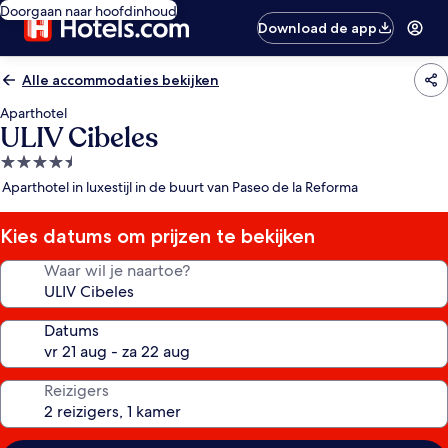
Doorgaan naar hoofdinhoud
Download de app
Alle accommodaties bekijken
Aparthotel
ULIV Cibeles
4.5-
sterrenaccommodatie
Aparthotel in luxestijl in de buurt van Paseo de la Reforma
Kies datums om prijzen te bekijken
Waar wil je naartoe?
Datums
Reizigers