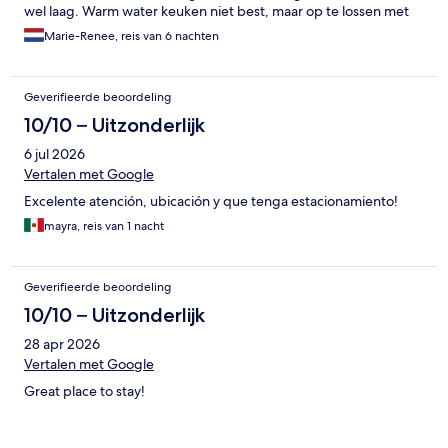
wel laag. Warm water keuken niet best, maar op te lossen met
waterkoker. Douchekop is gefixeerd dus niet in te stellen of af
Marie-Renee, reis van 6 nachten
te halen.
Geverifieerde beoordeling
10/10 – Uitzonderlijk
6 jul 2026
Vertalen met Google
Excelente atención, ubicación y que tenga estacionamiento!
mayra, reis van 1 nacht
Geverifieerde beoordeling
10/10 – Uitzonderlijk
28 apr 2026
Vertalen met Google
Great place to stay!