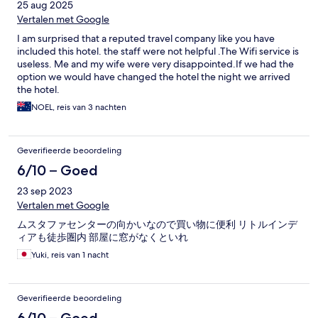
25 aug 2025
Vertalen met Google
I am surprised that a reputed travel company like you have
included this hotel. the staff were not helpful .The Wifi service is
useless. Me and my wife were very disappointed.If we had the
option we would have changed the hotel the night we arrived
the hotel.
NOEL, reis van 3 nachten
Geverifieerde beoordeling
6/10 – Goed
23 sep 2023
Vertalen met Google
ムスタファセンターの向かいなので買い物に便利 リトルインデ
ィアも徒歩圏内 部屋に窓がなくといれ
Yuki, reis van 1 nacht
Geverifieerde beoordeling