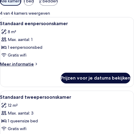
Alle kamers
1 bed
2 bedden
filters
voor
4 van 4 kamers weergeven
kamers
Alle
Een kleine kamer met een enkel bed, ee
4
Standaard eenpersoonskamer
foto's
8 m²
voor
Max. aantal: 1
Standaard
eenpersoonskamer
1 eenpersoonsbed
laden
Gratis wifi
Meer
Meer informatie
details
over
Prijzen voor je datums bekijken
Standaard
eenpersoonskamer
Alle
Een kamer met een enkel bed, een hou
5
Standaard tweepersoonskamer
foto's
12 m²
voor
Max. aantal: 3
Standaard
tweepersoonskamer
1 queensize bed
laden
Gratis wifi