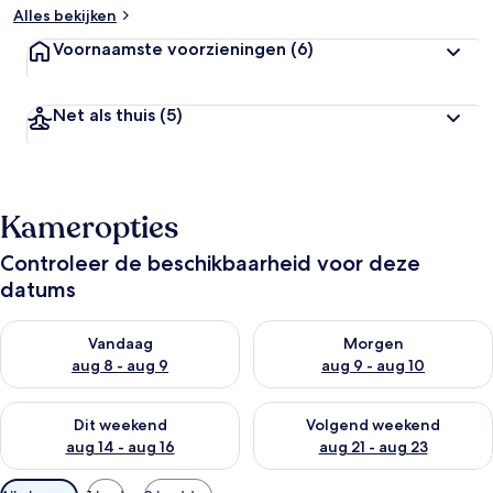
Alles bekijken
Voornaamste voorzieningen
(6)
Net als thuis
(5)
Kameropties
Controleer de beschikbaarheid voor deze
datums
De beschikbaarheid controleren voor vanavond aug 8 - aug 9
De beschikbaarheid controler
Vandaag
Morgen
aug 8 - aug 9
aug 9 - aug 10
De beschikbaarheid controleren voor dit weekend aug 14 - au
De beschikbaarheid controler
Dit weekend
Volgend weekend
aug 14 - aug 16
aug 21 - aug 23
Beschikbare