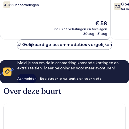
Rochor
4.8
7.2
Go
4,8
22 beoordelingen
7,2
van
van
53 b
10,
10,
22
Goed,
De
€ 58
beoordelingen
53
prijs
inclusief belastingen en toeslagen
beoorde
is
30 aug - 31 aug
€ 58
Gelijkaardige accommodaties vergelijken
Meld je aan om de in aanmerking komende kortingen en
extra's te zien. Meer beloningen voor meer avonturen!
Aanmelden
Registreer je nu, gratis en voor niets
Over deze buurt