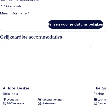
Twin
2 eenpersoonsbedden
kamer
Gratis wifi
laden
Meer
Meer informatie
details
over
Prijzen voor je datums bekijken
Standaard
Twin
kamer
Gelijkaardige accommodaties
A Hotel Desker
The Quay 
A
The
A Hotel Desker
The Qu
Hotel
Quay
Little India
Rochor
Desker
Hotel
Gratis wifi
Airconditioning
Luchth
Little
Little
24/7 receptie
Niet-roken
Aircon
India
India