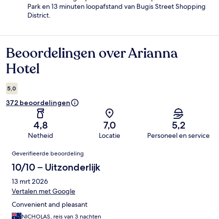
Park en 13 minuten loopafstand van Bugis Street Shopping
District.
Beoordelingen over Arianna
Beoordelingen
Hotel
5,0
372 beoordelingen
4,8
7,0
5,2
Netheid
Locatie
Personeel en service
Beoordelingen
Geverifieerde beoordeling
10/10 – Uitzonderlijk
13 mrt 2026
Vertalen met Google
Convenient and pleasant
NICHOLAS, reis van 3 nachten