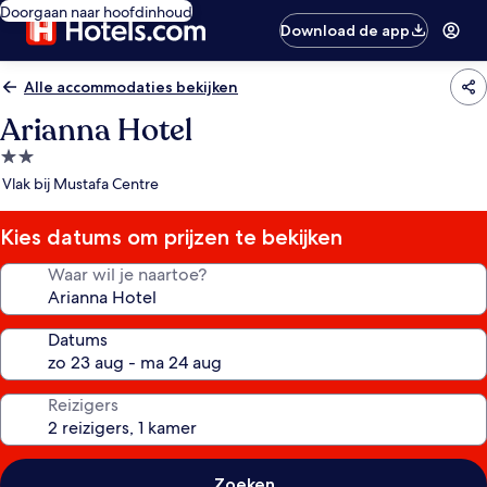
Doorgaan naar hoofdinhoud
Download de app
Alle accommodaties bekijken
Arianna Hotel
2.0-
sterrenaccommodatie
Vlak bij Mustafa Centre
Kies datums om prijzen te bekijken
Waar wil je naartoe?
Datums
Reizigers
Zoeken