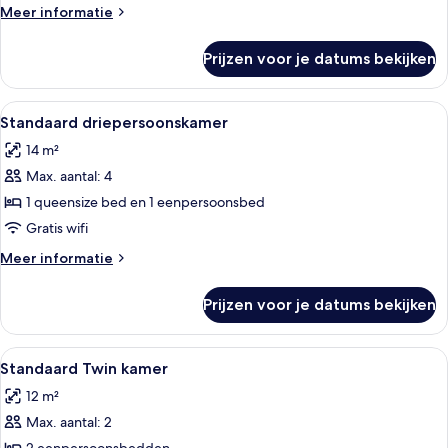
Meer
Meer informatie
details
over
Prijzen voor je datums bekijken
Standaard
tweepersoonskamer
Alle
Hotelkamer met twee enkele bedden, 
4
Standaard driepersoonskamer
foto's
14 m²
voor
Max. aantal: 4
Standaard
driepersoonskamer
1 queensize bed en 1 eenpersoonsbed
laden
Gratis wifi
Meer
Meer informatie
details
over
Prijzen voor je datums bekijken
Standaard
driepersoonskamer
Alle
Een hotelkamer met twee eenpersoons
4
Standaard Twin kamer
foto's
12 m²
voor
Max. aantal: 2
Standaard