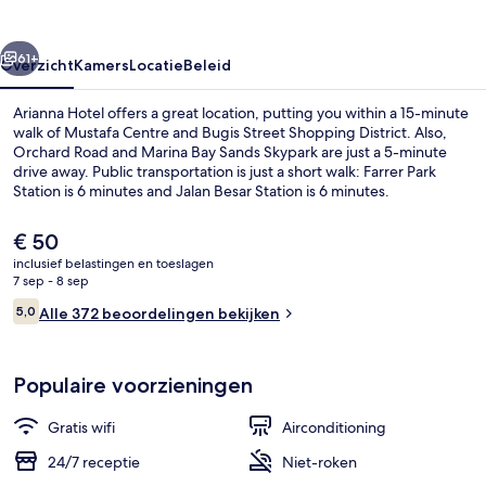
rige
Volgende
61+
Overzicht
Kamers
Locatie
Beleid
Arianna Hotel offers a great location, putting you within a 15-minute
walk of Mustafa Centre and Bugis Street Shopping District. Also,
Orchard Road and Marina Bay Sands Skypark are just a 5-minute
drive away. Public transportation is just a short walk: Farrer Park
Station is 6 minutes and Jalan Besar Station is 6 minutes.
De
€ 50
huidige
inclusief belastingen en toeslagen
prijs
7 sep - 8 sep
Exterieur
is
Beoordelingen
5,0
Alle 372 beoordelingen bekijken
€ 50
5,0 op 10 –
Populaire voorzieningen
Gratis wifi
Airconditioning
24/7 receptie
Niet-roken