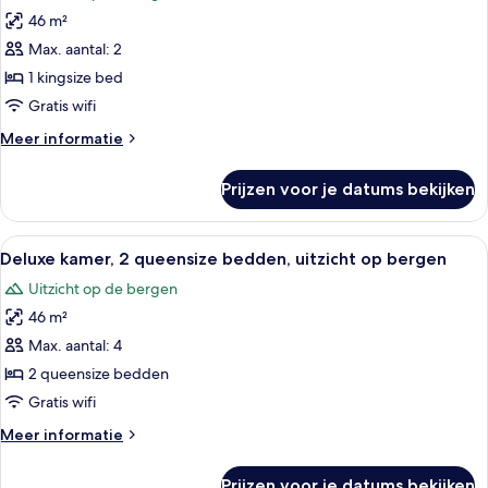
voor
46 m²
Deluxe
kamer,
Max. aantal: 2
1
1 kingsize bed
kingsize
Gratis wifi
bed,
Meer
Meer informatie
uitzicht
details
op
over
Prijzen voor je datums bekijken
Deluxe
bergen
kamer,
laden
1
Alle
Een hotelkamer met twee bedden, een
4
kingsize
Deluxe kamer, 2 queensize bedden, uitzicht op bergen
foto's
bed,
Uitzicht op de bergen
uitzicht
voor
op
46 m²
Deluxe
bergen
kamer,
Max. aantal: 4
2
2 queensize bedden
queensize
Gratis wifi
bedden,
Meer
Meer informatie
uitzicht
details
op
over
Prijzen voor je datums bekijken