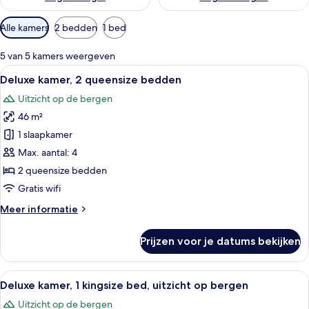
Beschikbare
Alle kamers
2 bedden
1 bed
filters
voor
5 van 5 kamers weergeven
kamers
Alle
Hotelkamer met een groot bed, een bur
4
Deluxe kamer, 2 queensize bedden
foto's
Uitzicht op de bergen
voor
46 m²
Deluxe
kamer,
1 slaapkamer
2
Max. aantal: 4
queensize
2 queensize bedden
bedden
Gratis wifi
laden
Meer
Meer informatie
details
over
Prijzen voor je datums bekijken
Deluxe
kamer,
2
Alle
Een hotelkamer met een groot bed, ee
5
queensize
Deluxe kamer, 1 kingsize bed, uitzicht op bergen
foto's
bedden
Uitzicht op de bergen