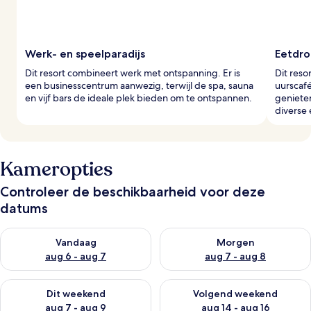
Werk- en speelparadijs
Eetdro
Dit resort combineert werk met ontspanning. Er is
Dit reso
een businesscentrum aanwezig, terwijl de spa, sauna
uurscafé
en vijf bars de ideale plek bieden om te ontspannen.
genieten
diverse
Kameropties
Controleer de beschikbaarheid voor deze
datums
De beschikbaarheid controleren voor vanavond aug 6 - aug 7
De beschikbaarheid controler
Vandaag
Morgen
aug 6 - aug 7
aug 7 - aug 8
De beschikbaarheid controleren voor dit weekend aug 7 - aug
De beschikbaarheid controler
Dit weekend
Volgend weekend
aug 7 - aug 9
aug 14 - aug 16