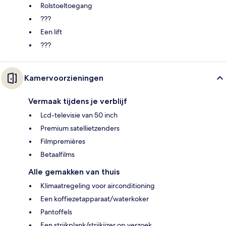
Rolstoeltoegang
???
Een lift
???
Kamervoorzieningen
Vermaak tijdens je verblijf
Lcd-televisie van 50 inch
Premium satellietzenders
Filmpremières
Betaalfilms
Alle gemakken van thuis
Klimaatregeling voor airconditioning
Een koffiezetapparaat/waterkoker
Pantoffels
Een strijkplank/strijkijzer op verzoek