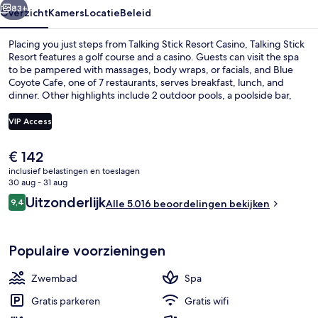
83+
Overzicht
Kamers
Locatie
Beleid
Placing you just steps from Talking Stick Resort Casino, Talking Stick
Resort features a golf course and a casino. Guests can visit the spa
to be pampered with massages, body wraps, or facials, and Blue
Coyote Cafe, one of 7 restaurants, serves breakfast, lunch, and
dinner. Other highlights include 2 outdoor pools, a poolside bar,
and a 24-hour health club. The pool and helpful staff get great
marks from fellow travelers.
VIP Access
De
€ 142
7 restaurants; ze serveren er ontbijt, 
huidige
inclusief belastingen en toeslagen
prijs
30 aug - 31 aug
is
Beoordelingen
Uitzonderlijk
9,4
Alle 5.016 beoordelingen bekijken
€ 142
9,4 op 10 –
Populaire voorzieningen
Zwembad
Spa
Gratis parkeren
Gratis wifi