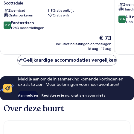
Scottsdale
North
Scottsdale
Zwem
Talking
Scottsda
Huisdi
Stick
Zwembad
Gratis ontbijt
Scottsda
Gratis parkeren
Gratis wifi
Entertainment
9.4
Uitz
9,4
District
van
1.18
9.2
Fantastisch
9,2
Scottsdale
10,
van
1.963 beoordelingen
Uitzonder
10,
De
€ 73
1.188
Fantastisch,
prijs
beoorde
1.963
inclusief belastingen en toeslagen
is
16 aug - 17 aug
beoordelingen
€ 73
Gelijkaardige accommodaties vergelijken
Meld je aan om de in aanmerking komende kortingen en
extra's te zien. Meer beloningen voor meer avonturen!
Aanmelden
Registreer je nu, gratis en voor niets
Over deze buurt