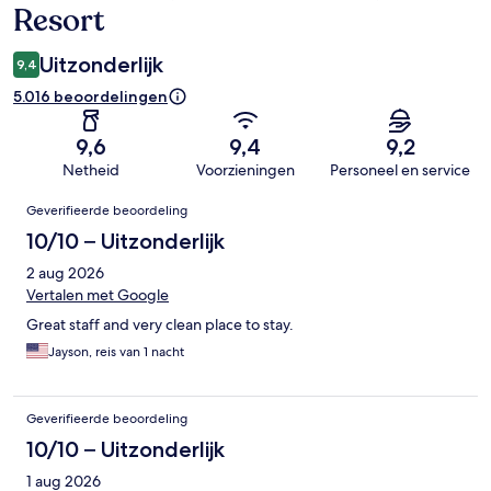
Resort
Uitzonderlijk
9,4
5.016 beoordelingen
9,6
9,4
9,2
Netheid
Voorzieningen
Personeel en service
Beoordelingen
Geverifieerde beoordeling
10/10 – Uitzonderlijk
2 aug 2026
Vertalen met Google
Great staff and very clean place to stay.
Jayson, reis van 1 nacht
Geverifieerde beoordeling
10/10 – Uitzonderlijk
1 aug 2026