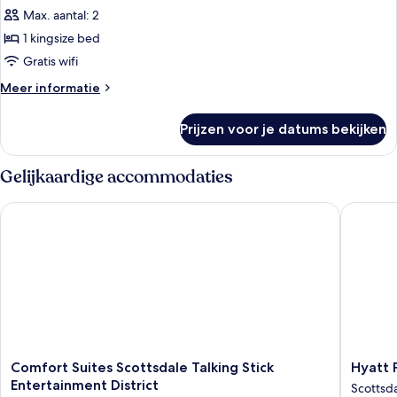
1
Max. aantal: 2
kingsize
1 kingsize bed
bed
Gratis wifi
laden
Meer
Meer informatie
details
over
Prijzen voor je datums bekijken
Executive
kamer,
1
Gelijkaardige accommodaties
kingsize
bed
Comfort Suites Scottsdale Talking Stick Entertainment Distric
Hyatt Pl
Comfort
Hyatt
Comfort Suites Scottsdale Talking Stick
Hyatt 
Suites
Place
Entertainment District
Scottsd