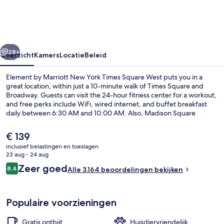
New
York
Times
rige
Volgende
Square
28+
Overzicht
Kamers
Locatie
Beleid
West
Element by Marriott New York Times Square West puts you in a
great location, within just a 10-minute walk of Times Square and
Broadway. Guests can visit the 24-hour fitness center for a workout,
and free perks include WiFi, wired internet, and buffet breakfast
daily between 6:30 AM and 10:00 AM. Also, Madison Square
Garden and Bryant Park are within just a 10-minute walk. Fellow
travelers like the central location for the sightseeing and because it's
De
€ 139
just a short walk to public transportation: 42 St. - Port Authority Bus
huidige
inclusief belastingen en toeslagen
Terminal Station is steps away and Times Sq. - 42 St. Station is 6
prijs
23 aug - 24 aug
minutes.
Dakterras
is
Beoordelingen
Zeer goed
8,4
Alle 3.164 beoordelingen bekijken
€ 139
8,4 op 10 –
Populaire voorzieningen
Gratis ontbijt
Huisdiervriendelijk