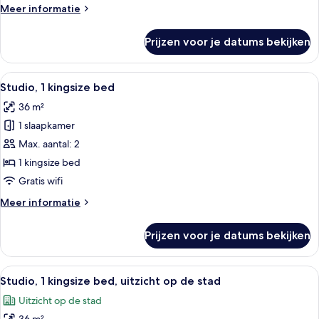
laden
Meer
Meer informatie
details
over
Prijzen voor je datums bekijken
Traditionele
kamer,
2
Alle
Een compacte hotelkamer met een bed,
8
tweepersoonsbedden
Studio, 1 kingsize bed
foto's
36 m²
voor
1 slaapkamer
Studio,
1
Max. aantal: 2
kingsize
1 kingsize bed
bed
Gratis wifi
laden
Meer
Meer informatie
details
over
Prijzen voor je datums bekijken
Studio,
1
kingsize
Alle
Een ruimtelijke leefruimte met een ki
10
bed
Studio, 1 kingsize bed, uitzicht op de stad
foto's
Uitzicht op de stad
voor