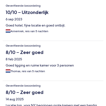
Beoordelingen
Geverifieerde beoordeling
10/10 – Uitzonderlijk
6 sep 2023
Goed hotel, fijne locatie en goed ontbijt.
Annemiek, reis van 5 nachten
Geverifieerde beoordeling
8/10 – Zeer goed
8 feb 2025
Goed ligging en ruime kamer voor 3 personen
Thomas, reis van 5 nachten
Geverifieerde beoordeling
8/10 – Zeer goed
14 aug 2025
Locatie top, voor NY begrippen grote kamers met een handig