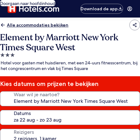
Doorgaan naar hoofdinhoud
Download de app
Alle accommodaties bekijken
Element by Marriott New York
Times Square West
3.0-
sterrenaccommodatie
Hotel voor gasten met huisdieren, met een 24-uurs fitnesscentrum, bij
het congrescentrum en vlak bij Times Square
Kies datums om prijzen te bekijken
Waar wil je naartoe?
Datums
Reizigers