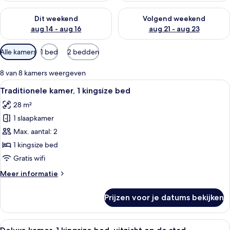
De beschikbaarheid controleren voor dit weekend aug 14 - au
De beschikbaarheid controler
Dit weekend
Volgend weekend
aug 14 - aug 16
aug 21 - aug 23
Beschikbare
Alle kamers
1 bed
2 bedden
filters
voor
8 van 8 kamers weergeven
kamers
Alle
Een hotelkamer met een groot bed, een 
7
Traditionele kamer, 1 kingsize bed
foto's
28 m²
voor
1 slaapkamer
Traditionele
kamer,
Max. aantal: 2
1
1 kingsize bed
kingsize
Gratis wifi
bed
Meer
Meer informatie
laden
details
over
Prijzen voor je datums bekijken
Traditionele
kamer,
1
Alle
Een hotelkamer met een bed, een burea
10
kingsize