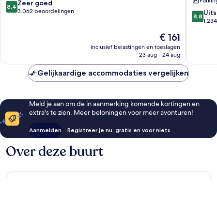
Parkin
Chelsea
York
8.4
Zeer goed
8,4
Manhattan
Manhatt
van
3.062 beoordelingen
8.8
Uit
8,8
Manhatt
10,
van
1.23
Zeer
10,
De
€ 161
goed,
Uitstek
prijs
3.062
1.234
inclusief belastingen en toeslagen
is
beoordelingen
23 aug - 24 aug
beoorde
€ 161
Gelijkaardige accommodaties vergelijken
Meld je aan om de in aanmerking komende kortingen en
extra's te zien. Meer beloningen voor meer avonturen!
Aanmelden
Registreer je nu, gratis en voor niets
Over deze buurt