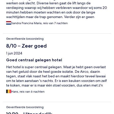
werken ook slecht. Diverse keren gaat de lift langs de
verdieping waarop wij hebben verbleven waardoor wij soms 20
minuten hebben moeten wachten en ook door de lange
wachttijden maar de trap genomen. Verder zijn er geen
activiteiten om in het hotel te doen. Een beetje een saai hotel.
Sandra Francina Maria, reis van 7 nachten
Het grootste gedeelte van het personeel kan helemaal geen
Engels spreken zodat het communiceren vaak met handen en
voeten moet plaats vinden. Kamer wordt wel netjes
Geverifieerde beoordeling
bijgehouden.
8/10 – Zeer goed
1 jun 2024
Goed centraal gelegen hotel
Het hotel is super centraal gelegen. Maat je hebt geen overlast
van het geluid door de heel goede isolatie. De Airco, daarin
tegen, staat vlak naast het bed en maakt hierdoor teveel lawaai
om te laten aanstaan 's nachts. Er is een keuken voorzien om zelf
te koken, maar er is maar één stoel voorzien, dus eten met z'n
twee lukt niet en eten op het bed of staand is ook niet
Hans, reis van 6 nachten
aangenaam. Kamer was proper en het personeel super
vriendelijk. Van maandag tot donderdag is er tussen 17:00 en
1800 steeds happy hour waar de klant in de watten gelegd
Geverifieerde beoordeling
wordt met gratis wijn, bier of andere en versnaperingen. Soms
kan het druk zijn aan de lift en kan je wel even blijven wachten