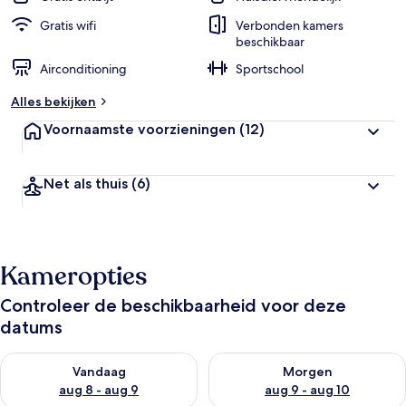
Gratis wifi
Verbonden kamers
beschikbaar
Airconditioning
Sportschool
Alles bekijken
Voornaamste voorzieningen
(12)
Net als thuis
(6)
Kameropties
Controleer de beschikbaarheid voor deze
datums
De beschikbaarheid controleren voor vanavond aug 8 - aug 9
De beschikbaarheid controler
Vandaag
Morgen
aug 8 - aug 9
aug 9 - aug 10