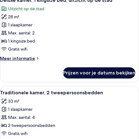
Deluxe kamer, 1 kingsize bed, uitzicht op de stad
foto's
bed
Uitzicht op de stad
voor
28 m²
Deluxe
kamer,
1 slaapkamer
1
Max. aantal: 2
kingsize
1 kingsize bed
bed,
Gratis wifi
uitzicht
Meer
Meer informatie
op
details
de
over
Prijzen voor je datums bekijken
stad
Deluxe
kamer,
laden
1
Alle
Een moderne keuken met een roestvrijs
6
kingsize
Traditionele kamer, 2 tweepersoonsbedden
foto's
bed,
33 m²
uitzicht
voor
op
1 slaapkamer
Traditionele
de
kamer,
Max. aantal: 4
stad
2
2 tweepersoonsbedden
tweepersoonsbedden
Gratis wifi