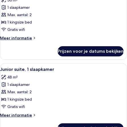
36 m²
Studio,
1
1 slaapkamer
kingsize
Max. aantal: 2
bed,
1 kingsize bed
uitzicht
Gratis wifi
op
Meer
Meer informatie
de
details
stad
over
Prijzen voor je datums bekijken
laden
Studio,
1
kingsize
Alle
Een hotelkamer met een bed, een bure
8
bed,
Junior suite, 1 slaapkamer
foto's
uitzicht
48 m²
op
voor
de
1 slaapkamer
Junior
stad
suite,
Max. aantal: 2
1
1 kingsize bed
slaapkamer
Gratis wifi
laden
Meer
Meer informatie
details
over