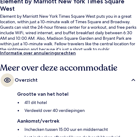
Element by Marriott New York Times Square
West
Element by Marriott New York Times Square West puts you in a great
location, within just a 10-minute walk of Times Square and Broadway.
Guests can visit the 24-hour fitness center for a workout, and free perks
include WiFi, wired internet, and buffet breakfast daily between 6:30
AM and 10:00 AM. Also, Madison Square Garden and Bryant Park are
within just a 10-minute walk. Fellow travelers like the central location for
the sightseeing and because it's just a short walk to public
Informatie over annuleringsrechten
transportation: 42 St. - Port Authority Bus Terminal Station is steps away
and Times Sq. - 42 St. Station is 6 minutes.
Meer over deze accommodatie
Overzicht
Grootte van het hotel
411 dit hotel
Verdeeld over 40 verdiepingen
Aankomst/vertrek
Inchecken tussen 15.00 uur en middernacht