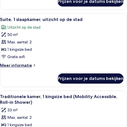
Prijzen voor je datums bekijken
Junior
suite,
1
Alle
Een hal met twee fauteuils, een bank 
14
slaapkamer
Suite, 1 slaapkamer, uitzicht op de stad
foto's
Uitzicht op de stad
voor
50 m²
Suite,
1
Max. aantal: 2
slaapkamer,
1 kingsize bed
uitzicht
Gratis wifi
op
Meer
Meer informatie
de
details
stad
over
Prijzen voor je datums bekijken
Suite,
laden
1
slaapkamer,
Alle
Een hotelkamer met een bed, een bure
6
uitzicht
Traditionele kamer, 1 kingsize bed (Mobility Accessible,
foto's
op
Roll-in Shower)
de
voor
33 m²
stad
Traditionele
Max. aantal: 2
kamer,
1 kingsize bed
1