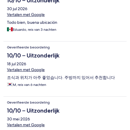
10/10 – Uitzonderlijk
tot je mee kan. Conclusie: Zou ik hetzelfde hotel nog eens
30 jul 2026
boeken: Ja
Vertalen met Google
Todo bien, buena ubicación
Eduardo, reis van 3 nachten
Geverifieerde beoordeling
10/10 – Uitzonderlijk
18 jul 2026
Vertalen met Google
조식과 위치가 아주 좋었습니다. 주방까지 있어서 추천합니다
M, reis van 6 nachten
Geverifieerde beoordeling
10/10 – Uitzonderlijk
30 mei 2026
Vertalen met Google