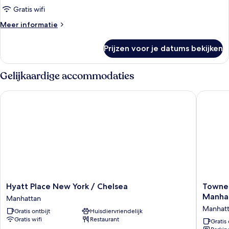
kingsize
Gratis wifi
bed
Meer
Meer informatie
(Mobility
details
over
Accessible,
Prijzen voor je datums bekijken
Traditionele
Roll-
kamer,
in
1
Gelijkaardige accommodaties
Shower)
kingsize
bed
laden
Hyatt Place New York / Chelsea
TownePla
(Mobility
Accessible,
Roll-
in
Shower)
Hyatt
TownePl
Hyatt Place New York / Chelsea
TowneP
Place
Suites
Manha
Manhattan
New
by
Manhat
Gratis ontbijt
Huisdiervriendelijk
York
Marriott
Gratis wifi
Restaurant
/
New
Gratis 