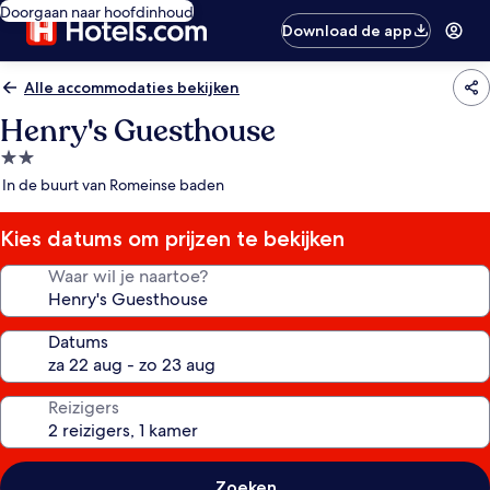
Doorgaan naar hoofdinhoud
Download de app
Alle accommodaties bekijken
Henry's Guesthouse
2.0-
sterrenaccommodatie
In de buurt van Romeinse baden
Kies datums om prijzen te bekijken
Waar wil je naartoe?
Datums
Reizigers
Zoeken