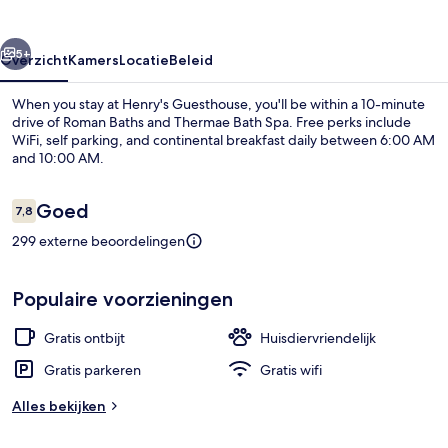
rige
Volgende
5+
Overzicht
Kamers
Locatie
Beleid
When you stay at Henry's Guesthouse, you'll be within a 10-minute
drive of Roman Baths and Thermae Bath Spa. Free perks include
WiFi, self parking, and continental breakfast daily between 6:00 AM
and 10:00 AM.
Beoordelingen
Goed
7,8
7,8 op 10 –
299 externe beoordelingen
Details aan de binnenkant
Populaire voorzieningen
Gratis ontbijt
Huisdiervriendelijk
Gratis parkeren
Gratis wifi
Alles bekijken