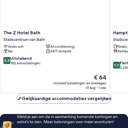
The
Hampto
The Z Hotel Bath
Hampto
Z
by
Stadscentrum van Bath
Stadsce
Hotel
Hilton
Gratis wifi
Airconditioning
Gratis 
Bath
Bath
Bar
24/7 receptie
Restau
Stadscentrum
City
van
Stadsce
8.8
Uitstekend
8,8
9.2
Bath
van
Fan
van
782 beoordelingen
9,2
van
Bath
2.25
10,
10,
Uitstekend,
De
€ 64
Fantasti
782
prijs
2.259
inclusief belastingen en toeslagen
beoordelingen
is
31 aug - 1 sep
beoorde
€ 64
Gelijkaardige accommodaties vergelijken
Meld je aan om de in aanmerking komende kortingen en
extra's te zien. Meer beloningen voor meer avonturen!