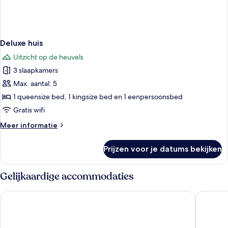
Deluxe huis
Uitzicht op de heuvels
3 slaapkamers
Max. aantal: 5
1 queensize bed, 1 kingsize bed en 1 eenpersoonsbed
Gratis wifi
Meer
Meer informatie
details
over
Prijzen voor je datums bekijken
Deluxe
huis
Gelijkaardige accommodaties
The Z Hotel Bath
Hampton 