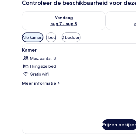
Controleer de beschikbaarheid voor de
De beschikbaarheid controleren voor vanavond aug 
De beschikbaa
Vandaag
aug 7 - aug 8
Beschikbare
Alle kamers
1 bed
2 bedden
filters
Alle
Een kluis op de kamer, een bu
voor
6
Kamer
foto's
kamers
Max. aantal: 3
voor
1 kingsize bed
Kamer
laden
Gratis wifi
Meer
Meer informatie
details
over
Kamer
Prijzen bekijke