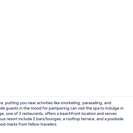
Video van a
a, putting you near activities like snorkeling, parasailing, and
ile guests in the mood for pampering can visit the spa to indulge in
 one of 3 restaurants, offers a beachfront location and serves
Premium suite
ious resort include 2 bars/lounges, a rooftop terrace, and a poolside
ood marks from fellow travelers.