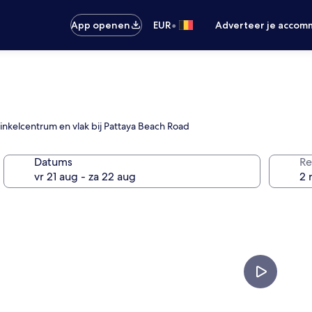
•
App openen
EUR
Adverteer je accom
n winkelcentrum en vlak bij Pattaya Beach Road
Datums
Re