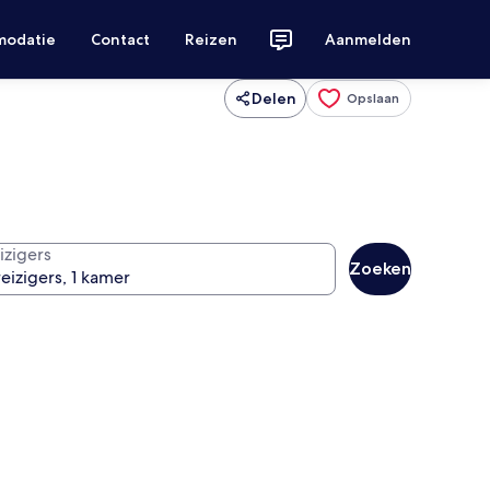
modatie
Contact
Reizen
Aanmelden
Delen
Opslaan
izigers
Zoeken