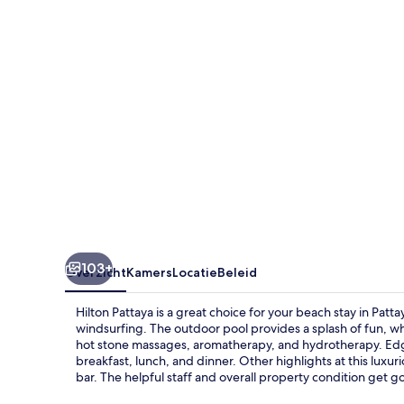
103+
Overzicht
Kamers
Locatie
Beleid
Hilton Pattaya is a great choice for your beach stay in Pattay
windsurfing. The outdoor pool provides a splash of fun, wh
hot stone massages, aromatherapy, and hydrotherapy. Edge,
breakfast, lunch, and dinner. Other highlights at this luxur
bar. The helpful staff and overall property condition get g