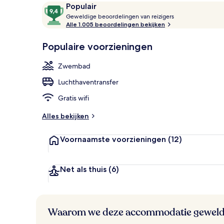
Beoordelingen
9,4
Populair
G
van
Geweldige beoordelingen van reizigers
e
Alle 1.005 beoordelingen bekijken
10,
Een buiten
w
Populair
e
Populaire voorzieningen
l
d
Zwembad
i
g
Luchthaventransfer
e
Gratis wifi
b
e
Alles bekijken
o
o
Voornaamste voorzieningen
(12)
r
d
e
l
Net als thuis
(6)
i
n
g
e
Waarom we deze accommodatie geweld
n