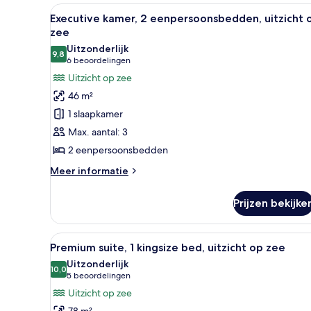
Alle
Een moderne hotelkamer met t
8
Executive kamer, 2 eenpersoonsbedden, uitzicht 
foto's
zee
voor
Uitzonderlijk
9,8
Executive
9,8 van 10
(6
6 beoordelingen
kamer,
beoordelingen)
Uitzicht op zee
2
46 m²
eenpersoonsbedden,
1 slaapkamer
uitzicht
Max. aantal: 3
op
2 eenpersoonsbedden
zee
laden
Meer
Meer informatie
details
over
Prijzen bekijke
Executive
kamer,
2
Alle
Een moderne hotelkamer met ee
9
eenpersoonsbedden,
Premium suite, 1 kingsize bed, uitzicht op zee
foto's
uitzicht
Uitzonderlijk
op
voor
10,0
10,0 van 10
(5
5 beoordelingen
zee
Premium
beoordelingen)
Uitzicht op zee
suite,
78 m²