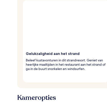
v
a
n
r
e
i
z
i
g
e
r
Gelukzaligheid aan het strand
s
Beleef kustavonturen in dit strandresort. Geniet van
heerlijke maaltijden in het restaurant aan het strand of
ga in de buurt snorkelen en windsurfen.
Kameropties