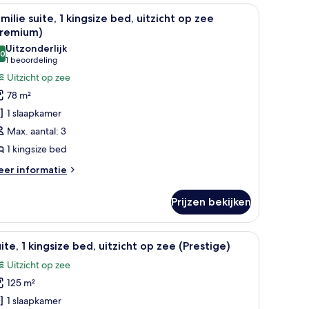
den, een bank, een klein rond tafeltje en een hanglamp.
le
Een moderne hotelkamer met een groot bed, e
9
ngsize
milie suite, 1 kingsize bed, uitzicht op zee
oto's
d,
Premium)
tzicht
oor
Uitzonderlijk
p
,0
amilie
10,0 van 10
(1
1 beoordeling
ee
ite,
beoordeling)
Uitzicht op zee
78 m²
ingsize
1 slaapkamer
ed,
Max. aantal: 3
tzicht
1 kingsize bed
p
ee
eer
er informatie
tails
Premium)
er
aden
Prijzen bekijken
milie
ite,
 met stadszicht en een balkon met een hekwerk.
en bank, bureau en televisie.
le
Een moderne hotelkamer met balkon, bureau me
10
ngsize
ite, 1 kingsize bed, uitzicht op zee (Prestige)
oto's
d,
Uitzicht op zee
tzicht
oor
p
125 m²
ite,
ee
1 slaapkamer
remium)