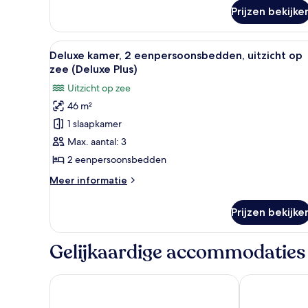
2
Prijzen bekijke
slaapkamers,
uitzicht
op
Alle
Een moderne hotelkamer met t
zee
8
Deluxe kamer, 2 eenpersoonsbedden, uitzicht op
foto's
(Residence)
zee (Deluxe Plus)
voor
Uitzicht op zee
Deluxe
46 m²
kamer,
1 slaapkamer
2
eenpersoonsbedden,
Max. aantal: 3
uitzicht
2 eenpersoonsbedden
op
Meer
Meer informatie
zee
details
(Deluxe
over
Prijzen bekijke
Deluxe
Plus)
kamer,
laden
2
Gelijkaardige accommodaties
eenpersoonsbedden,
uitzicht
op
Avani Pattaya Resort
Holiday Inn P
zee
(Deluxe