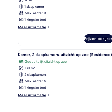
1
1 slaapkamer
kingsize
Max. aantal: 3
bed,
1 kingsize bed
uitzicht
op
Meer
Meer informatie
zee
details
over
laden
Prijzen bekijke
Premium
suite,
1
Alle
Een moderne hotelkamer met een
9
kingsize
Kamer, 2 slaapkamers, uitzicht op zee (Residence)
foto's
bed,
Gedeeltelijk uitzicht op zee
uitzicht
voor
op
130 m²
Kamer,
zee
2
2 slaapkamers
slaapkamers,
Max. aantal: 5
uitzicht
1 kingsize bed
op
Meer
Meer informatie
zee
details
(Residence)
over
Kamer,
laden