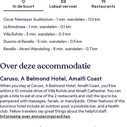
Kaart
In de buurt
Lokaal vervoer
Restaurants
Oscar Niemeyer Auditorium
- 1 min. wandelen
- 0.0 km
La Rondinaia
- 1 min. wandelen
- 0.1 km
Villa Rufolo
- 3 min. wandelen
- 0.3 km
Duomo di Ravello
- 5 min. wandelen
- 0.5 km
Ravello - Atrani Wandeling
- 8 min. wandelen
- 0.7 km
Over deze accommodatie
Caruso, A Belmond Hotel, Amalfi Coast
When you stay at Caruso, A Belmond Hotel, Amalfi Coast, you'll be
within a 10-minute drive of Villa Rufolo and Amalfi Cathedral. You can
grab a bite to eat at one of the 2 restaurants and visit the spa to be
pampered with massages, facials, or mani/pedis. Other features of this
luxurious hotel include an outdoor pool, a poolside bar, and a health
club. Fellow travelers say great things about the helpful staff.
Informatie over annuleringsrechten