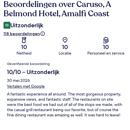
Beoordelingen over Caruso, A
Beoordelingen
Belmond Hotel, Amalfi Coast
Uitzonderlijk
10
118 beoordelingen
10
10
10
Netheid
Locatie
Personeel en service
Beoordelingen
Geverifieerde beoordeling
10/10 – Uitzonderlijk
30 mei 2026
Vertalen met Google
A fantastic experience all around. The most gorgeous property,
expansive views, and fantastic staff. The restaurants on site
were the best food we had out of all of the stops we made, with
the casual grill restaurant being our favorite, but of course the
fine dining restaurant was amazing as well. It was hard to leave!