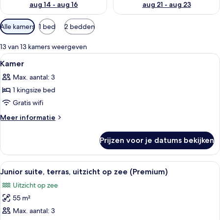
aug 14 - aug 16
aug 21 - aug 23
Beschikbare
Alle kamers
1 bed
2 bedden
filters
voor
13 van 13 kamers weergeven
kamers
Alle
Woonruimte | Een 30-inch lcd-televisie
5
Kamer
foto's
Max. aantal: 3
voor
1 kingsize bed
Kamer
laden
Gratis wifi
Meer
Meer informatie
details
over
Prijzen voor je datums bekijken
Kamer
Alle
Junior suite, terras, uitzicht op zee 
9
Junior suite, terras, uitzicht op zee (Premium)
foto's
Uitzicht op zee
voor
55 m²
Junior
suite,
Max. aantal: 3