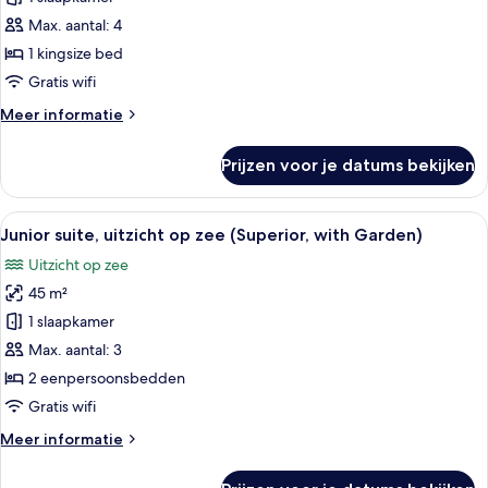
Suite
(Divina)
Max. aantal: 4
laden
1 kingsize bed
Gratis wifi
Meer
Meer informatie
details
over
Prijzen voor je datums bekijken
Suite
(Divina)
Alle
Junior suite, uitzicht op zee (Superi
7
Junior suite, uitzicht op zee (Superior, with Garden)
foto's
Uitzicht op zee
voor
45 m²
Junior
suite,
1 slaapkamer
uitzicht
Max. aantal: 3
op
2 eenpersoonsbedden
zee
Gratis wifi
(Superior,
Meer
Meer informatie
with
details
Garden)
over