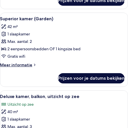
Prijzen voor je datums bekijken
laden
Junior
suite,
uitzicht
Alle
Hotelkamer met een bed, bureau met la
8
op
Superior kamer (Garden)
foto's
zee
42 m²
(Superior,
voor
with
1 slaapkamer
Superior
Garden)
kamer
Max. aantal: 2
(Garden)
2 eenpersoonsbedden OF 1 kingsize bed
laden
Gratis wifi
Meer
Meer informatie
details
over
Prijzen voor je datums bekijken
Superior
kamer
(Garden)
Alle
Deluxe kamer, balkon, uitzicht op zee
10
Deluxe kamer, balkon, uitzicht op zee
foto's
Uitzicht op zee
voor
40 m²
Deluxe
kamer,
1 slaapkamer
balkon,
Max. aantal: 3