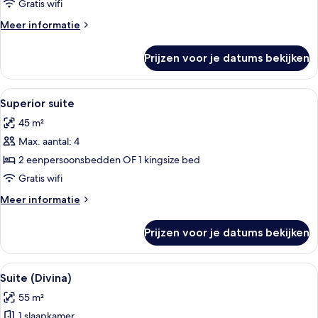
Gratis wifi
zee
Meer
Meer informatie
(Deluxe)
details
laden
over
Prijzen voor je datums bekijken
Junior
suite,
balkon,
Alle
Superior suite | Luxe beddengoed, don
13
uitzicht
Superior suite
foto's
op
45 m²
zee
voor
(Deluxe)
Max. aantal: 4
Superior
suite
2 eenpersoonsbedden OF 1 kingsize bed
laden
Gratis wifi
Meer
Meer informatie
details
over
Prijzen voor je datums bekijken
Superior
suite
Alle
Een slaapkamer met een bed, een hout
15
Suite (Divina)
foto's
55 m²
voor
1 slaapkamer