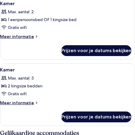
Alle
3
zee
Kamer
foto's
(Garden)
Max. aantal: 2
voor
1 eenpersoonsbed OF 1 kingsize bed
Kamer
laden
Gratis wifi
Meer
Meer informatie
details
over
Prijzen voor je datums bekijken
Kamer
Alle
Luxe beddengoed, donsdekens, een mi
9
Kamer
foto's
Max. aantal: 3
voor
2 kingsize bedden
Kamer
laden
Gratis wifi
Meer
Meer informatie
details
over
Prijzen voor je datums bekijken
Kamer
Gelijkaardige accommodaties