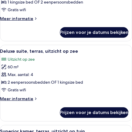
terras,
1 kingsize bed OF 2 eenpersoonsbedden
uitzicht
Gratis wifi
op
Meer
Meer informatie
zee
details
(Premium)
over
Prijzen voor je datums bekijken
Junior
laden
suite,
terras,
Alle
Deluxe suite, terras, uitzicht op zee 
10
uitzicht
Deluxe suite, terras, uitzicht op zee
foto's
op
Uitzicht op zee
zee
voor
(Premium)
60 m²
Deluxe
suite,
Max. aantal: 4
terras,
2 eenpersoonsbedden OF 1 kingsize bed
uitzicht
Gratis wifi
op
Meer
Meer informatie
zee
details
laden
over
Prijzen voor je datums bekijken
Deluxe
suite,
terras,
Alle
Superior kamer, terras, uitzicht op t
5
uitzicht
Superior kamer, terras, uitzicht op tuin