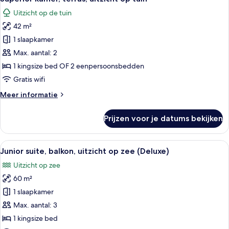
foto's
op
Uitzicht op de tuin
zee
voor
42 m²
Superior
kamer,
1 slaapkamer
terras,
Max. aantal: 2
uitzicht
1 kingsize bed OF 2 eenpersoonsbedden
op
Gratis wifi
tuin
Meer
Meer informatie
laden
details
over
Prijzen voor je datums bekijken
Superior
kamer,
terras,
Alle
Junior suite, balkon, uitzicht op zee
11
uitzicht
Junior suite, balkon, uitzicht op zee (Deluxe)
foto's
op
Uitzicht op zee
tuin
voor
60 m²
Junior
suite,
1 slaapkamer
balkon,
Max. aantal: 3
uitzicht
1 kingsize bed
op