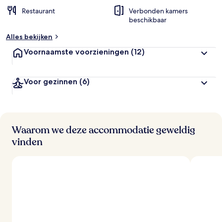
Restaurant
Verbonden kamers
b
beschikbaar
e
o
Alles bekijken
o
r
Voornaamste voorzieningen
(12)
d
e
l
Voor gezinnen
(6)
i
n
g
e
n
Waarom we deze accommodatie geweldig
v
vinden
a
n
r
e
i
z
i
g