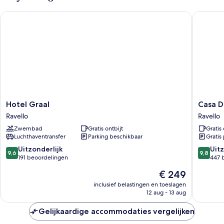
Hotel Graal
Casa Dol
Hotel
Casa
Hotel Graal
Casa D
Graal
Dolce
Ravello
Ravello
Ravello
Casa
Zwembad
Gratis ontbijt
Gratis 
Ravello
Luchthaventransfer
Parking beschikbaar
Gratis
9.6
9.8
Uitzonderlijk
Uitz
9,6
9,8
van
van
191 beoordelingen
447 
10,
10,
De
€ 249
Uitzonderlijk,
Uitzonder
prijs
191
447
inclusief belastingen en toeslagen
is
12 aug - 13 aug
beoordelingen
beoorde
€ 249
Gelijkaardige accommodaties vergelijken