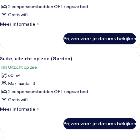
uitzicht
2 eenpersoonsbedden OF 1 kingsize bed
op
Gratis wifi
zee
Meer
Meer informatie
laden
details
over
Prijzen voor je datums bekijken
Deluxe
kamer,
balkon,
Alle
Suite, uitzicht op zee (Garden) | Lux
18
uitzicht
Suite, uitzicht op zee (Garden)
foto's
op
Uitzicht op zee
zee
voor
60 m²
Suite,
uitzicht
Max. aantal: 3
op
2 eenpersoonsbedden OF 1 kingsize bed
zee
Gratis wifi
(Garden)
Meer
Meer informatie
laden
details
over
Prijzen voor je datums bekijken
Suite,
uitzicht
op
Luxe beddengoed, donsdekens, een mi