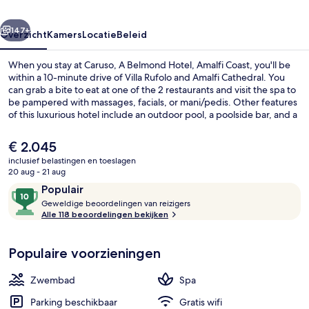
Coast
rige
Volgende
147+
Overzicht
Kamers
Locatie
Beleid
When you stay at Caruso, A Belmond Hotel, Amalfi Coast, you'll be
within a 10-minute drive of Villa Rufolo and Amalfi Cathedral. You
can grab a bite to eat at one of the 2 restaurants and visit the spa to
be pampered with massages, facials, or mani/pedis. Other features
of this luxurious hotel include an outdoor pool, a poolside bar, and a
health club. Fellow travelers say great things about the helpful staff.
De
€ 2.045
huidige
inclusief belastingen en toeslagen
prijs
20 aug - 21 aug
Bar (ter plaatse)
is
Beoordelingen
10
Populair
€ 2.045
G
van
Geweldige beoordelingen van reizigers
e
Alle 118 beoordelingen bekijken
10,
w
Populair
e
Populaire voorzieningen
l
d
i
Zwembad
Spa
g
e
Parking beschikbaar
Gratis wifi