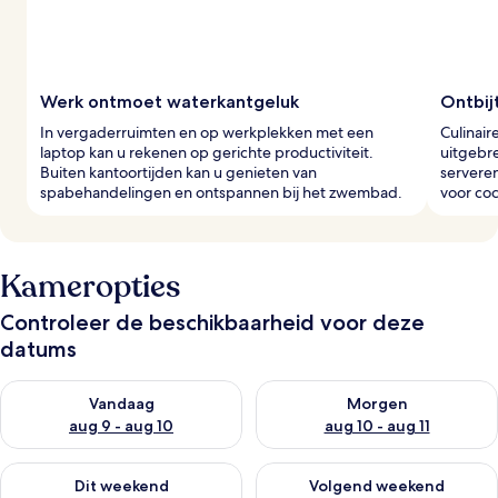
e
r
s
Werk ontmoet waterkantgeluk
Ontbij
In vergaderruimten en op werkplekken met een
Culinair
laptop kan u rekenen op gerichte productiviteit.
uitgebre
Buiten kantoortijden kan u genieten van
serveren
spabehandelingen en ontspannen bij het zwembad.
voor coc
Kameropties
Controleer de beschikbaarheid voor deze
datums
De beschikbaarheid controleren voor vanavond aug 9 - aug 1
De beschikbaarheid controler
Vandaag
Morgen
aug 9 - aug 10
aug 10 - aug 11
De beschikbaarheid controleren voor dit weekend aug 14 - au
De beschikbaarheid controler
Dit weekend
Volgend weekend