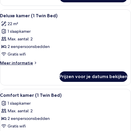
kamer,
1
Alle
Een hotelkamer met een groot bed, een
5
queensize
Deluxe kamer (1 Twin Bed)
foto's
bed
22 m²
voor
1 slaapkamer
Deluxe
kamer
Max. aantal: 2
(1
2 eenpersoonsbedden
Twin
Gratis wifi
Bed)
Meer
Meer informatie
laden
details
over
Prijzen voor je datums bekijken
Deluxe
kamer
(1
Alle
Een hotelsafe met een keypad en een b
5
Twin
Comfort kamer (1 Twin Bed)
foto's
Bed)
1 slaapkamer
voor
Max. aantal: 2
Comfort
kamer
2 eenpersoonsbedden
(1
Gratis wifi