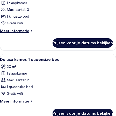
1 slaapkamer
Executive
kamer,
Max. aantal: 3
1
1 kingsize bed
kingsize
Gratis wifi
bed
Meer
Meer informatie
(1
details
Single
over
Prijzen voor je datums bekijken
Executive
Bed)
kamer,
laden
1
Alle
Hotelkamer met een groot bed, twee ge
6
kingsize
Deluxe kamer, 1 queensize bed
foto's
bed
20 m²
(1
voor
Single
1 slaapkamer
Deluxe
Bed)
kamer,
Max. aantal: 2
1
1 queensize bed
queensize
Gratis wifi
bed
Meer
Meer informatie
laden
details
over
Prijzen voor je datums bekijken
Deluxe