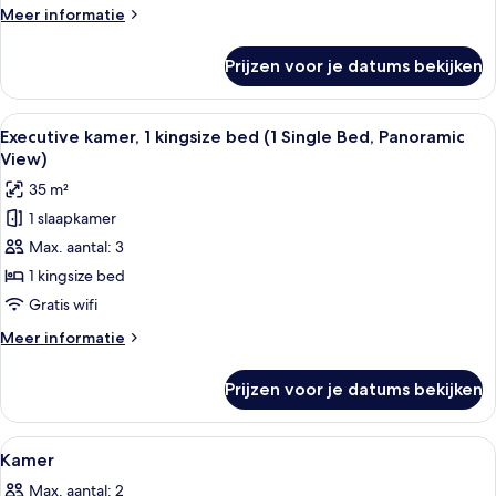
Twin
Meer
Meer informatie
Bed)
details
laden
over
Prijzen voor je datums bekijken
Comfort
kamer
(1
Alle
Een moderne hotelkamer met een groot 
7
Twin
Executive kamer, 1 kingsize bed (1 Single Bed, Panoramic
foto's
Bed)
View)
voor
35 m²
Executive
1 slaapkamer
kamer,
Max. aantal: 3
1
kingsize
1 kingsize bed
bed
Gratis wifi
(1
Meer
Meer informatie
Single
details
Bed,
over
Prijzen voor je datums bekijken
Executive
Panoramic
kamer,
View)
1
Alle
Een moderne hotelkamer met een groot 
laden
6
kingsize
Kamer
foto's
bed
Max. aantal: 2
(1