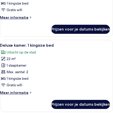
1 kingsize bed
Kamer
laden
Gratis wifi
Meer
Meer informatie
details
over
Prijzen voor je datums bekijken
Kamer
Alle
Hotelkamer met een groot bed, een bur
7
Deluxe kamer, 1 kingsize bed
foto's
Uitzicht op de stad
voor
22 m²
Deluxe
kamer,
1 slaapkamer
1
Max. aantal: 2
kingsize
1 kingsize bed
bed
Gratis wifi
laden
Meer
Meer informatie
details
over
Prijzen voor je datums bekijken
Deluxe
kamer,