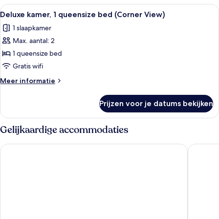
1
Alle
Een moderne hotelkamer met een groot
6
kingsize
Deluxe kamer, 1 queensize bed (Corner View)
foto's
bed
1 slaapkamer
voor
Max. aantal: 2
Deluxe
kamer,
1 queensize bed
1
Gratis wifi
queensize
Meer
Meer informatie
bed
details
(Corner
over
Prijzen voor je datums bekijken
Deluxe
View)
kamer,
laden
1
Gelijkaardige accommodaties
queensize
bed
Park Inn By Radisson Amsterdam City West
Holiday 
(Corner
View)