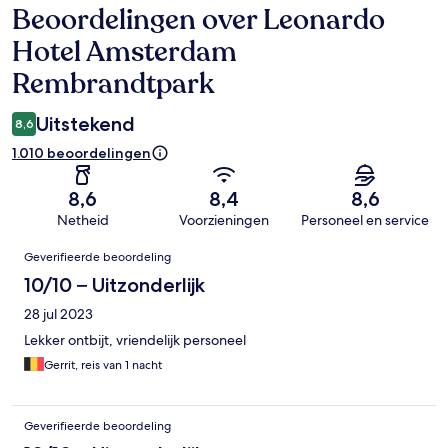
Beoordelingen over Leonardo
Beoordelingen
Hotel Amsterdam
Rembrandtpark
Uitstekend
8,6
1.010 beoordelingen
8,6
8,4
8,6
Netheid
Voorzieningen
Personeel en service
Beoordelingen
Geverifieerde beoordeling
10/10 – Uitzonderlijk
28 jul 2023
Lekker ontbijt, vriendelijk personeel
Gerrit, reis van 1 nacht
Geverifieerde beoordeling