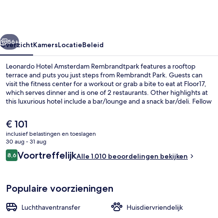
Rembrandtpark
rige
Volgende
56+
Overzicht
Kamers
Locatie
Beleid
Leonardo Hotel Amsterdam Rembrandtpark features a rooftop
terrace and puts you just steps from Rembrandt Park. Guests can
visit the fitness center for a workout or grab a bite to eat at Floor17,
which serves dinner and is one of 2 restaurants. Other highlights at
this luxurious hotel include a bar/lounge and a snack bar/deli. Fellow
travelers say great things about the helpful staff. Public
transportation is just a short walk: Adm. Helfrichstraat Stop is 4
De
€ 101
minutes and Jan Voermanstraat Stop is 8 minutes.
huidige
inclusief belastingen en toeslagen
prijs
30 aug - 31 aug
Dagelijks ontbijtbuffet (toeslag)
is
Beoordelingen
Voortreffelijk
8,6
Alle 1.010 beoordelingen bekijken
€ 101
8,6 op 10 –
Populaire voorzieningen
Luchthaventransfer
Huisdiervriendelijk