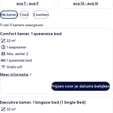
aug 7 - aug 9
aug 14 - aug 16
Beschikbare
Alle kamers
1 bed
2 bedden
filters
voor
11 van 11 kamers weergeven
kamers
Alle
Een hotelkamer met een groot bed, ee
5
Comfort kamer, 1 queensize bed
foto's
22 m²
voor
1 slaapkamer
Comfort
kamer,
Max. aantal: 2
1
1 queensize bed
queensize
Gratis wifi
bed
Meer
Meer informatie
laden
details
over
Prijzen voor je datums bekijken
Comfort
kamer,
1
Alle
Een moderne hotelkamer met een groot 
9
queensize
Executive kamer, 1 kingsize bed (1 Single Bed)
foto's
bed
32 m²
voor