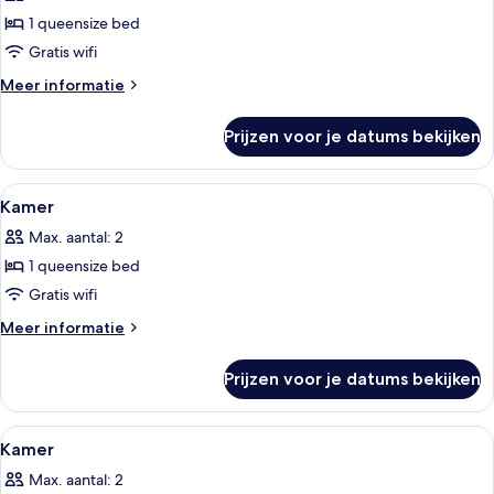
voor
Single
1 queensize bed
Kamer
Bed,
laden
Gratis wifi
Panoramic
View)
Meer
Meer informatie
details
over
Prijzen voor je datums bekijken
Kamer
Alle
Een hotelkamer met een groot bed, een
8
Kamer
foto's
Max. aantal: 2
voor
1 queensize bed
Kamer
laden
Gratis wifi
Meer
Meer informatie
details
over
Prijzen voor je datums bekijken
Kamer
Alle
Pillowtop-bedden, een kluis op de ka
7
Kamer
foto's
Max. aantal: 2
voor