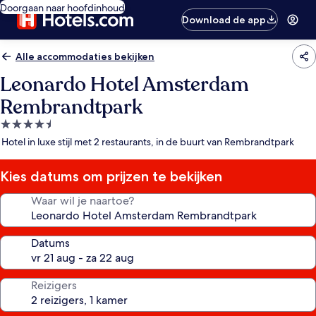
Doorgaan naar hoofdinhoud
Download de app
Alle accommodaties bekijken
Leonardo Hotel Amsterdam
Rembrandtpark
4.5-
sterrenaccommodatie
Hotel in luxe stijl met 2 restaurants, in de buurt van Rembrandtpark
Kies datums om prijzen te bekijken
Waar wil je naartoe?
Datums
Reizigers