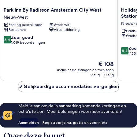
Park
Holiday
Park Inn By Radisson Amsterdam City West
Holida
Inn
Inn
Statio
Nieuw-West
By
Express
Nieuw-
Parking beschikbaar
Gratis wifi
Radisson
Amster
Restaurant
Airconditioning
Amsterdam
-
Gratis 
Gratis 
City
Sloterdi
8.4
Zeer goed
8,4
West
Station
van
1.019 beoordelingen
Nieuw-
by
10,
8.4
Zee
8,4
West
IHG
Zeer
van
1.12
Nieuw-
goed,
10,
De
€ 108
West
1.019
Zeer
prijs
beoordelingen
goed,
inclusief belastingen en toeslagen
is
9 aug - 10 aug
1.125
€ 108
beoorde
Gelijkaardige accommodaties vergelijken
Meld je aan om de in aanmerking komende kortingen en
extra's te zien. Meer beloningen voor meer avonturen!
Aanmelden
Registreer je nu, gratis en voor niets
Over deze buurt