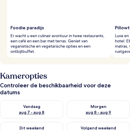
Foodie paradijs
Pillow
Er wacht u een culinair avontuur in twee restaurants,
Luxe en
een café en een bar met terras. Geniet van
hotel. E
veganistische en vegetarische opties en een
matras, 
ontbijtbuffet.
rustgev
Kameropties
Controleer de beschikbaarheid voor deze
datums
De beschikbaarheid controleren voor vanavond aug 7 - aug 8
De beschikbaarheid controler
Vandaag
Morgen
aug 7 - aug 8
aug 8 - aug 9
De beschikbaarheid controleren voor dit weekend aug 7 - aug
De beschikbaarheid controler
Dit weekend
Volgend weekend