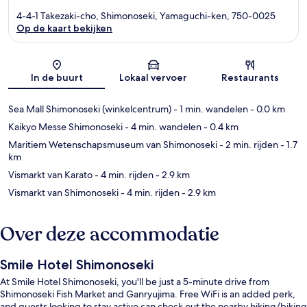
4-4-1 Takezaki-cho, Shimonoseki, Yamaguchi-ken, 750-0025
Op de kaart bekijken
Kaart
In de buurt
Lokaal vervoer
Restaurants
Sea Mall Shimonoseki (winkelcentrum)
- 1 min. wandelen
- 0.0 km
Kaikyo Messe Shimonoseki
- 4 min. wandelen
- 0.4 km
Maritiem Wetenschapsmuseum van Shimonoseki
- 2 min. rijden
- 1.7
km
Vismarkt van Karato
- 4 min. rijden
- 2.9 km
Vismarkt van Shimonoseki
- 4 min. rijden
- 2.9 km
Over deze accommodatie
Smile Hotel Shimonoseki
At Smile Hotel Shimonoseki, you'll be just a 5-minute drive from
Shimonoseki Fish Market and Ganryujima. Free WiFi is an added perk,
and guests looking to stay active can check out the nearby hiking/biking