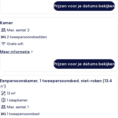
over
Prijzen voor je datums bekijken
Kamer
Alle
Donsdekens, een bureau, verduistere
1
Kamer
foto's
Max. aantal: 2
voor
2 tweepersoonsbedden
Kamer
laden
Gratis wifi
Meer
Meer informatie
details
over
Prijzen voor je datums bekijken
Kamer
Alle
Een hotelkamer met een enkel bed, een
6
Eenpersoonskamer, 1 tweepersoonsbed, niet-roken (13.4
foto's
㎡)
voor
13 m²
Eenpersoonskamer,
1 slaapkamer
1
Max. aantal: 1
tweepersoonsbed,
niet-
1 tweepersoonsbed