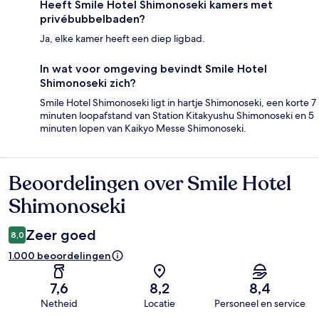
Heeft Smile Hotel Shimonoseki kamers met
privébubbelbaden?
Ja, elke kamer heeft een diep ligbad.
In wat voor omgeving bevindt Smile Hotel
Shimonoseki zich?
Smile Hotel Shimonoseki ligt in hartje Shimonoseki, een korte 7
minuten loopafstand van Station Kitakyushu Shimonoseki en 5
minuten lopen van Kaikyo Messe Shimonoseki.
Beoordelingen over Smile Hotel
Beoordelingen
Shimonoseki
Zeer goed
8,0
1.000 beoordelingen
7,6
8,2
8,4
Netheid
Locatie
Personeel en service