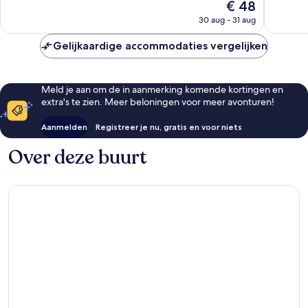
De
€ 48
Zeer
Zeer
prijs
goed,
goed,
30 aug - 31 aug
is
433
454
€ 48
beoordelingen
beoorde
Gelijkaardige accommodaties vergelijken
Meld je aan om de in aanmerking komende kortingen en
extra's te zien. Meer beloningen voor meer avonturen!
Aanmelden
Registreer je nu, gratis en voor niets
Over deze buurt