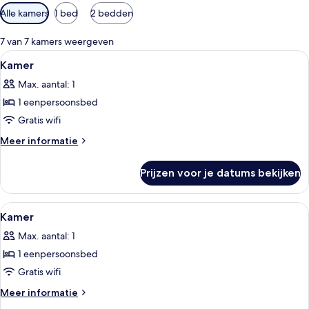
Beschikbare
Alle kamers
1 bed
2 bedden
filters
voor
7 van 7 kamers weergeven
kamers
Alle
Donsdekens, een bureau, verduistere
1
Kamer
foto's
Max. aantal: 1
voor
1 eenpersoonsbed
Kamer
laden
Gratis wifi
Meer
Meer informatie
details
over
Prijzen voor je datums bekijken
Kamer
Alle
Donsdekens, een bureau, verduistere
1
Kamer
foto's
Max. aantal: 1
voor
1 eenpersoonsbed
Kamer
laden
Gratis wifi
Meer
Meer informatie
details