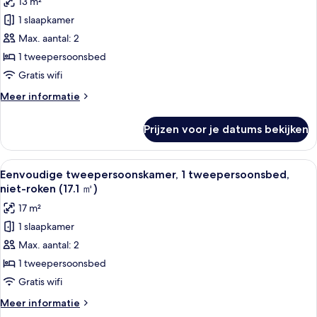
13 m²
niet-
voor
roken
1 slaapkamer
Economy
tweepersoonskamer,
Max. aantal: 2
1
1 tweepersoonsbed
slaapkamer,
Gratis wifi
niet-
Meer
Meer informatie
roken
details
laden
over
Prijzen voor je datums bekijken
Economy
tweepersoonskamer,
1
Alle
Een hotelkamer met een groot bed, twe
5
slaapkamer,
Eenvoudige tweepersoonskamer, 1 tweepersoonsbed,
foto's
niet-
niet-roken (17.1 ㎡)
roken
voor
17 m²
Eenvoudige
1 slaapkamer
tweepersoonskamer,
Max. aantal: 2
1
tweepersoonsbed,
1 tweepersoonsbed
niet-
Gratis wifi
roken
Meer
Meer informatie
(17.1
details