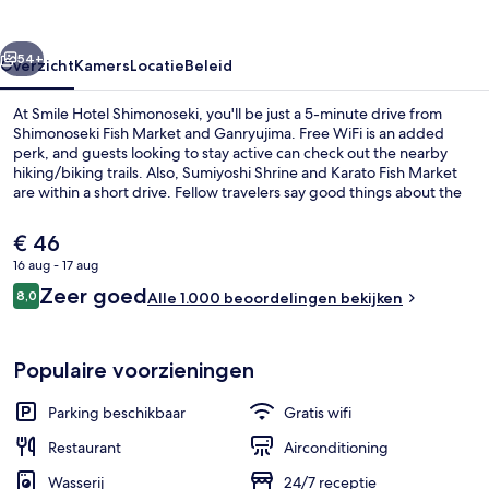
rige
Volgende
54+
Overzicht
Kamers
Locatie
Beleid
At Smile Hotel Shimonoseki, you'll be just a 5-minute drive from
Shimonoseki Fish Market and Ganryujima. Free WiFi is an added
perk, and guests looking to stay active can check out the nearby
hiking/biking trails. Also, Sumiyoshi Shrine and Karato Fish Market
are within a short drive. Fellow travelers say good things about the
helpful staff.
De
€ 46
huidige
16 aug - 17 aug
prijs
Beoordelingen
Zeer goed
Receptie
8,0
is
Alle 1.000 beoordelingen bekijken
8,0 op 10 –
€ 46
Populaire voorzieningen
Parking beschikbaar
Gratis wifi
Restaurant
Airconditioning
Wasserij
24/7 receptie