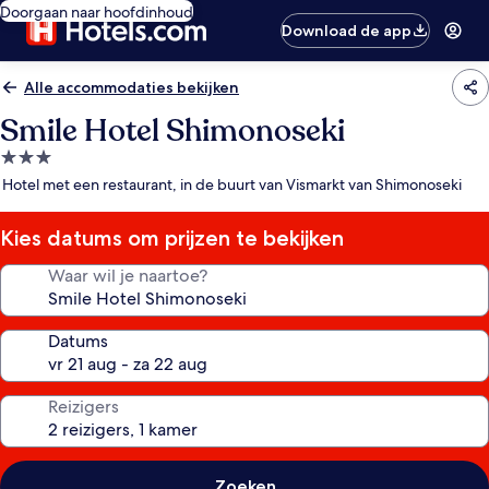
Doorgaan naar hoofdinhoud
Download de app
Alle accommodaties bekijken
Smile Hotel Shimonoseki
3.0-
sterrenaccommodatie
Hotel met een restaurant, in de buurt van Vismarkt van Shimonoseki
Kies datums om prijzen te bekijken
Waar wil je naartoe?
Datums
Reizigers
Zoeken