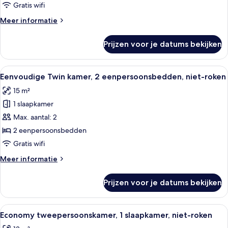
roken
Gratis wifi
(13.4
Meer
Meer informatie
㎡)
details
over
laden
Prijzen voor je datums bekijken
Eenpersoonskamer,
1
tweepersoonsbed,
Alle
Een hotelkamer met twee bedden, een
6
niet-
Eenvoudige Twin kamer, 2 eenpersoonsbedden, niet-roken
foto's
roken
15 m²
(13.4
voor
㎡)
1 slaapkamer
Eenvoudige
Twin
Max. aantal: 2
kamer,
2 eenpersoonsbedden
2
Gratis wifi
eenpersoonsbedden,
Meer
Meer informatie
niet-
details
roken
over
Prijzen voor je datums bekijken
Eenvoudige
laden
Twin
kamer,
Alle
Donsdekens, een bureau, verduistere
7
2
Economy tweepersoonskamer, 1 slaapkamer, niet-roken
foto's
eenpersoonsbedden,