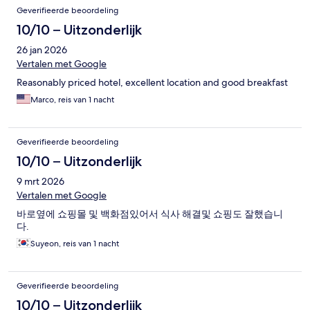
Beoordelingen
Geverifieerde beoordeling
10/10 – Uitzonderlijk
26 jan 2026
Vertalen met Google
Reasonably priced hotel, excellent location and good breakfast
Marco, reis van 1 nacht
Geverifieerde beoordeling
10/10 – Uitzonderlijk
9 mrt 2026
Vertalen met Google
바로옆에 쇼핑몰 및 백화점있어서 식사 해결및 쇼핑도 잘했습니
다.
Suyeon, reis van 1 nacht
Geverifieerde beoordeling
10/10 – Uitzonderlijk