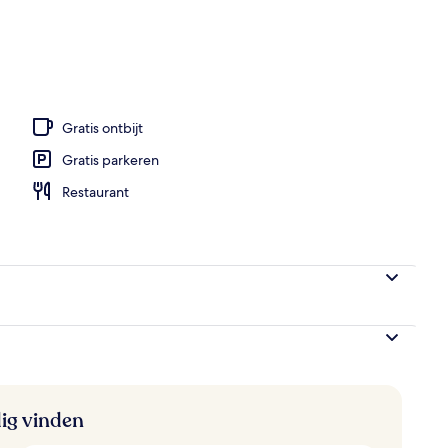
baden, parasols bij het zwembad en ligstoelen
Gratis ontbijt
Gratis parkeren
Restaurant
ig vinden