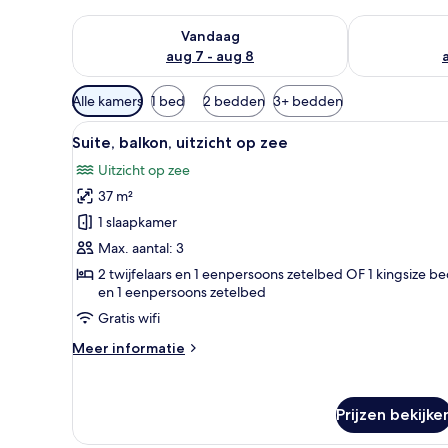
De beschikbaarheid controleren voor vanavond aug 
De beschikbaa
Vandaag
aug 7 - aug 8
Beschikbare
Alle kamers
1 bed
2 bedden
3+ bedden
filters
Alle
Een hotelkamer met een bed, ee
voor
5
Suite, balkon, uitzicht op zee
foto's
kamers
Uitzicht op zee
voor
37 m²
Suite,
balkon,
1 slaapkamer
uitzicht
Max. aantal: 3
op
2 twijfelaars en 1 eenpersoons zetelbed OF 1 kingsize b
zee
en 1 eenpersoons zetelbed
laden
Gratis wifi
Meer
Meer informatie
details
over
Suite,
Prijzen bekijke
balkon,
uitzicht