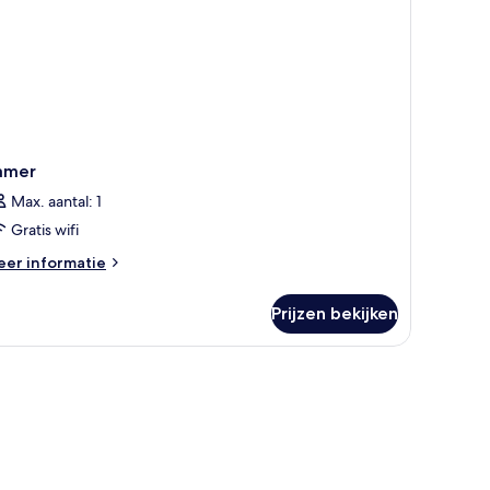
amer
Max. aantal: 1
Gratis wifi
eer
er informatie
tails
er
Prijzen bekijken
amer