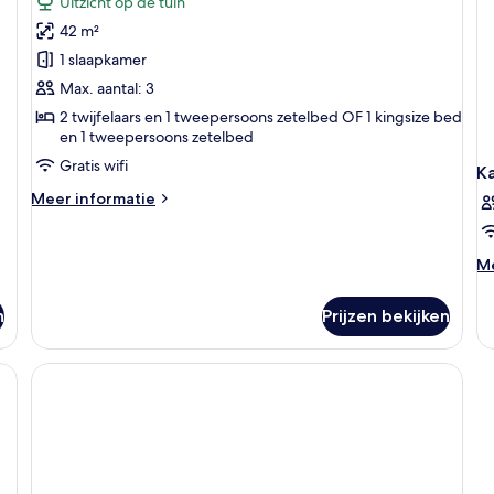
Uitzicht op de tuin
balkon,
42 m²
uitzicht
1 slaapkamer
op
Max. aantal: 3
tuin
2 twijfelaars en 1 tweepersoons zetelbed OF 1 kingsize bed
laden
en 1 tweepersoons zetelbed
Gratis wifi
K
Meer
Meer informatie
details
over
Suite,
M
Me
balkon,
de
uitzicht
ov
n
Prijzen bekijken
op
K
tuin