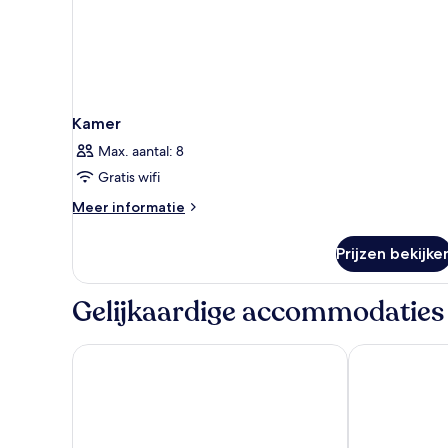
Kamer
Max. aantal: 8
Gratis wifi
Meer
Meer informatie
details
over
Prijzen bekijke
Kamer
Gelijkaardige accommodaties
Plus Fariones Suite Hotel
Hotel Lanzaro