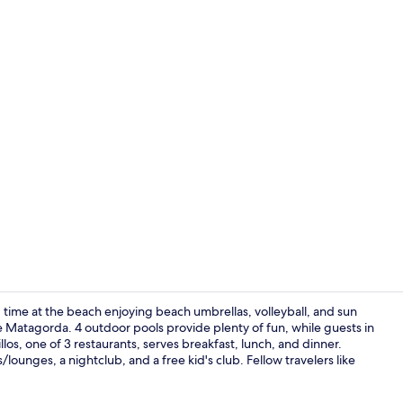
3 restaurants
nd time at the beach enjoying beach umbrellas, volleyball, and sun
de Matagorda. 4 outdoor pools provide plenty of fun, while guests in
os, one of 3 restaurants, serves breakfast, lunch, and dinner.
Ingang binn
s/lounges, a nightclub, and a free kid's club. Fellow travelers like