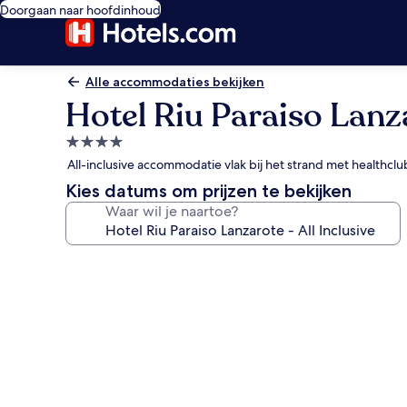
Doorgaan naar hoofdinhoud
Alle accommodaties bekijken
Hotel Riu Paraiso Lanza
4.0-
sterrenaccommodatie
All-inclusive accommodatie vlak bij het strand met healthcl
Kies datums om prijzen te bekijken
Waar wil je naartoe?
Fotogalerie
voor
Hotel
Riu
Paraiso
Lanzarote