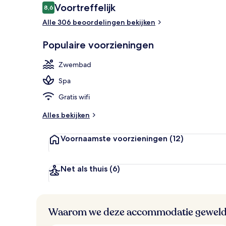
Beoordelingen
Voortreffelijk
8,6
8,6 op 10 –
Alle 306 beoordelingen bekijken
4 buitenzwem
Populaire voorzieningen
Zwembad
Spa
Gratis wifi
Alles bekijken
Voornaamste voorzieningen
(12)
Net als thuis
(6)
Waarom we deze accommodatie geweld