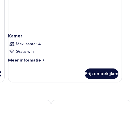
Kamer
Max. aantal: 4
Gratis wifi
Meer
Meer informatie
details
over
n
Prijzen bekijken
Kamer
te Village
Aqua Suites