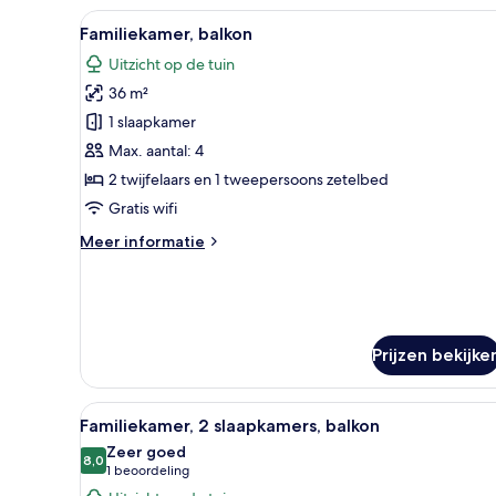
op
Alle
Een hotelkamer met een groot 
zee
5
Familiekamer, balkon
foto's
Uitzicht op de tuin
voor
36 m²
Familiekamer,
balkon
1 slaapkamer
laden
Max. aantal: 4
2 twijfelaars en 1 tweepersoons zetelbed
Gratis wifi
Meer
Meer informatie
details
over
Familiekamer,
balkon
Prijzen bekijke
Alle
Een hotelkamer met een groot
6
Familiekamer, 2 slaapkamers, balkon
foto's
Zeer goed
voor
8,0
8,0 van 10
(1
1 beoordeling
Familiekamer,
beoordeling)