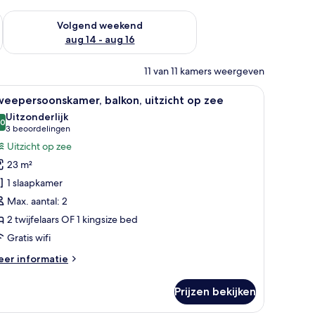
 dit weekend aug 7 - aug 9
De beschikbaarheid controleren voor volgend weekend aug 14
Volgend weekend
aug 14 - aug 16
11 van 11 kamers weergeven
ventilator.
visie, een bureau met een computer, een stoel en een balkon met uitzicht 
le
Een hotelkamer met een bed, een bureau, een 
5
eepersoonskamer, balkon, uitzicht op zee
oto's
Uitzonderlijk
oor
,0
10,0 van 10
(3
3 beoordelingen
weepersoonskamer,
beoordelingen)
Uitzicht op zee
alkon,
23 m²
tzicht
1 slaapkamer
p
Max. aantal: 2
ee
2 twijfelaars OF 1 kingsize bed
aden
Gratis wifi
eer
er informatie
tails
er
Prijzen bekijken
eepersoonskamer,
lkon,