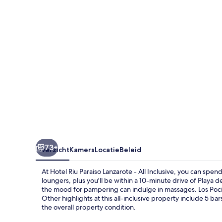
-
All
Inclusive
73+
Overzicht
Kamers
Locatie
Beleid
At Hotel Riu Paraiso Lanzarote - All Inclusive, you can spe
loungers, plus you'll be within a 10-minute drive of Playa 
the mood for pampering can indulge in massages. Los Pocill
Other highlights at this all-inclusive property include 5 bar
the overall property condition.