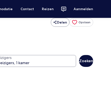
modatie
Contact
Reizen
Aanmelden
Delen
Opslaan
izigers
Zoeken