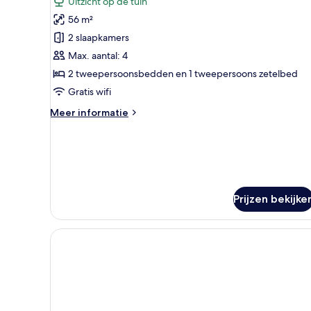
Uitzicht op de tuin
2
56 m²
slaapkamers,
2 slaapkamers
balkon
Max. aantal: 4
laden
2 tweepersoonsbedden en 1 tweepersoons zetelbed
Gratis wifi
Meer
Meer informatie
details
over
Familiekamer,
2
slaapkamers,
balkon
Prijzen bekijke