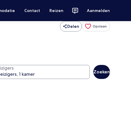
modatie
Contact
Reizen
Aanmelden
Delen
Opslaan
izigers
Zoeken