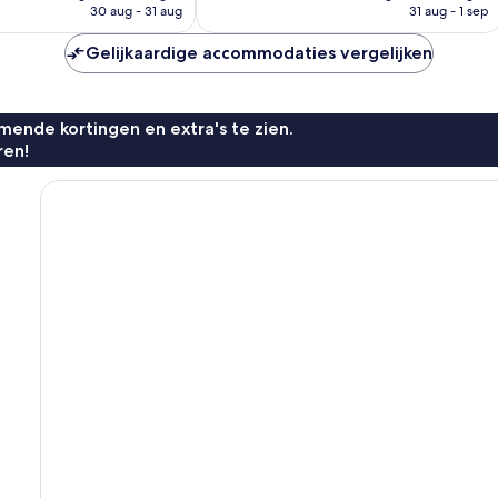
is
is
n
beoordelingen
30 aug - 31 aug
31 aug - 1 sep
€ 152
€ 233
Gelijkaardige accommodaties vergelijken
ende kortingen en extra's te zien.
ren!