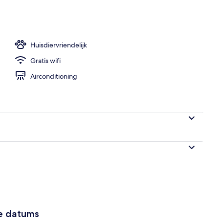
embad en ligstoelen
Huisdiervriendelijk
Gratis wifi
Airconditioning
ze datums