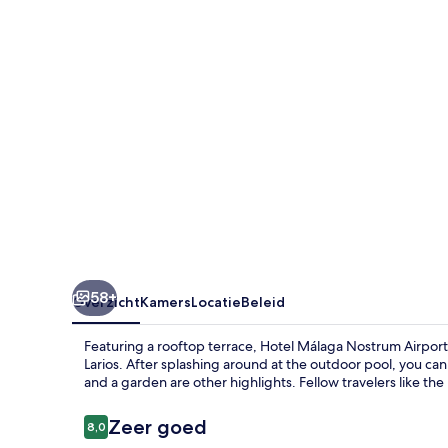
58+
Overzicht
Kamers
Locatie
Beleid
Featuring a rooftop terrace, Hotel Málaga Nostrum Airport
Larios. After splashing around at the outdoor pool, you can
and a garden are other highlights. Fellow travelers like the
Beoordelingen
Zeer goed
8,0
8,0 op 10 –