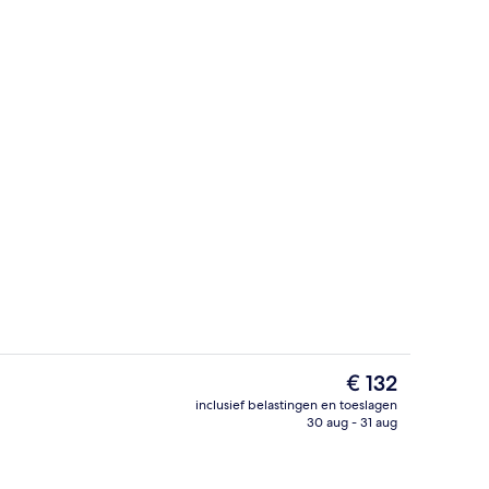
wembad en ligstoelen
Suite | Een minibar, een kluis op de 
De
€ 132
huidige
inclusief belastingen en toeslagen
prijs
30 aug - 31 aug
Restaurant
is
€ 132