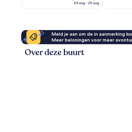
is
beoordelinge
24 aug - 25 aug
beoordelingen
€ 144
Meld je aan om de in aanmerking kom
Meer beloningen voor meer avontu
Over deze buurt