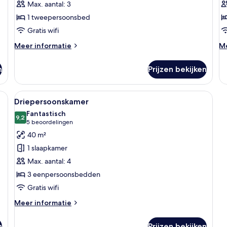
Max. aantal: 3
1 tweepersoonsbed
Gratis wifi
Meer
M
Meer informatie
Me
details
de
over
ov
n
Prijzen bekijken
Suite
P
ka
 een televisie, een klein tafeltje met een stoel en een spiegel.
Alle
Een hotelkamer met twee bedden, een b
9
Driepersoonskamer
foto's
Fantastisch
voor
9,2
9,2 van 10
(5
5 beoordelingen
Driepersoonskamer
beoordelingen)
40 m²
laden
1 slaapkamer
Max. aantal: 4
3 eenpersoonsbedden
Gratis wifi
Meer
Meer informatie
details
over
n
Prijzen bekijken