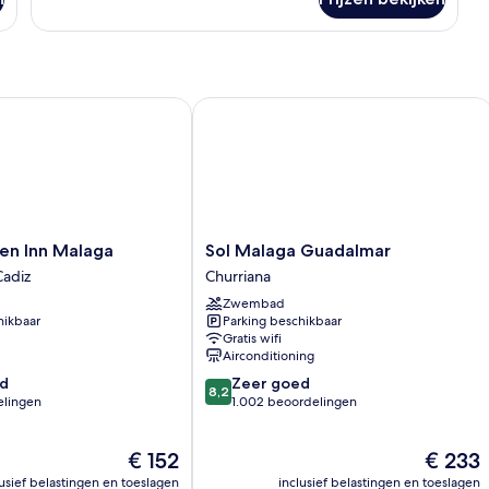
Driepersoonskamer
n Inn Malaga
Sol Malaga Guadalmar
Sol
en Inn Malaga
Sol Malaga Guadalmar
Malaga
Cadiz
Churriana
Guadalmar
Zwembad
Churriana
hikbaar
Parking beschikbaar
Gratis wifi
Airconditioning
8.2
d
Zeer goed
8,2
van
elingen
1.002 beoordelingen
10,
Zeer
De
De
€ 152
€ 233
goed,
prijs
prijs
1.002
lusief belastingen en toeslagen
inclusief belastingen en toeslagen