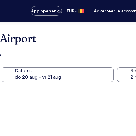
•
App openen
EUR
Adverteer je accom
Airport
e
Datums
Re