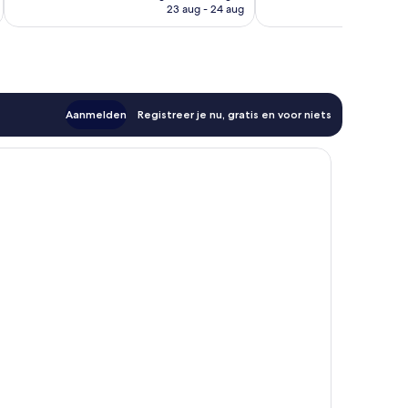
is
23 aug - 24 aug
beoordelingen
498
€ 139
beoordelingen
Aanmelden
Registreer je nu, gratis en voor niets