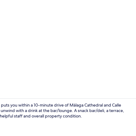
Een buitenz
 puts you within a 10-minute drive of Málaga Cathedral and Calle
 unwind with a drink at the bar/lounge. A snack bar/deli, a terrace,
 helpful staff and overall property condition.
Terras