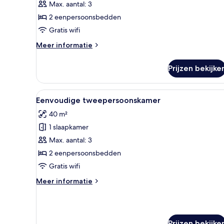
Max. aantal: 3
eenpersoonsbedden
2 eenpersoonsbedden
laden
Gratis wifi
Meer
Meer informatie
details
over
Prijzen bekijke
Standaard
kamer,
2
Alle
Een hotelkamer met twee bedden,
8
eenpersoonsbedden
Eenvoudige tweepersoonskamer
foto's
40 m²
voor
1 slaapkamer
Eenvoudige
tweepersoonskamer
Max. aantal: 3
laden
2 eenpersoonsbedden
Gratis wifi
Meer
Meer informatie
details
over
Eenvoudige
tweepersoonskamer
Prijzen bekijke