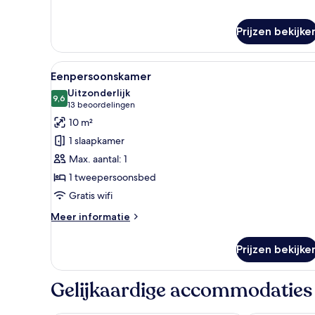
over
Eenvoudige
eenpersoonskamer
Prijzen bekijke
Alle
Hotelkamer met een houten hoo
6
Eenpersoonskamer
foto's
Uitzonderlijk
voor
9,6
9,6 van 10
(13
13 beoordelingen
Eenpersoonskamer
beoordelingen)
10 m²
laden
1 slaapkamer
Max. aantal: 1
1 tweepersoonsbed
Gratis wifi
Meer
Meer informatie
details
over
Prijzen bekijke
Eenpersoonskamer
Gelijkaardige accommodaties