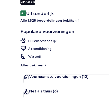
VIP Access
Beoordelingen
Uitzonderlijk
9,4
9,4 op 10 –
Een 30-inch l
Alle 1.828 beoordelingen bekijken
Populaire voorzieningen
Huisdiervriendelijk
Airconditioning
Wasserij
Alles bekijken
Voornaamste voorzieningen
(12)
Net als thuis
(6)