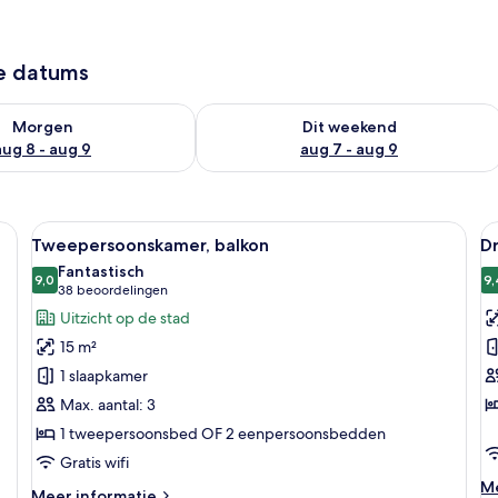
ze datums
7 - aug 8
rheid controleren voor morgen aug 8 - aug 9
De beschikbaarheid controleren voor
Morgen
Dit weekend
aug 8 - aug 9
aug 7 - aug 9
akens, een wandtelevisie, een bedlampje, een kleine potplant en een telefo
Alle
Een moderne slaapkamer met een groo
Al
9
Tweepersoonskamer, balkon
D
foto's
f
Fantastisch
voor
9,0
v
9,
9,0 van 10
(38
38 beoordelingen
Tweepersoonskamer,
D
beoordelingen)
Uitzicht op de stad
balkon
l
15 m²
laden
1 slaapkamer
Max. aantal: 3
1 tweepersoonsbed OF 2 eenpersoonsbedden
Gratis wifi
M
Me
Meer
Meer informatie