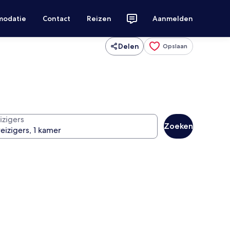
modatie
Contact
Reizen
Aanmelden
Delen
Opslaan
izigers
Zoeken