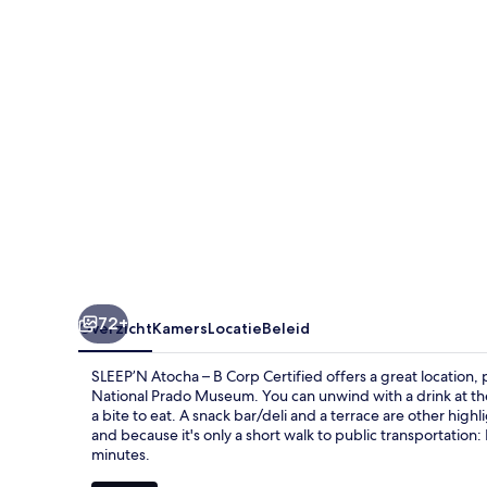
Corp
Certified
72+
Overzicht
Kamers
Locatie
Beleid
SLEEP’N Atocha – B Corp Certified offers a great location, p
National Prado Museum. You can unwind with a drink at the
a bite to eat. A snack bar/deli and a terrace are other highli
and because it's only a short walk to public transportation:
minutes.