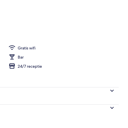
edtelevisie met digitale zenders en televisie
Gratis wifi
Bar
24/7 receptie