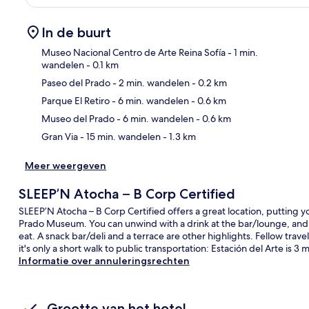
In de buurt
Museo Nacional Centro de Arte Reina Sofía
- 1 min.
wandelen
- 0.1 km
Paseo del Prado
- 2 min. wandelen
- 0.2 km
Kaa
Parque El Retiro
- 6 min. wandelen
- 0.6 km
Museo del Prado
- 6 min. wandelen
- 0.6 km
Gran Via
- 15 min. wandelen
- 1.3 km
Meer weergeven
SLEEP’N Atocha – B Corp Certified
SLEEP’N Atocha – B Corp Certified offers a great location, putting yo
Prado Museum. You can unwind with a drink at the bar/lounge, and t
eat. A snack bar/deli and a terrace are other highlights. Fellow trave
it's only a short walk to public transportation: Estación del Arte is 
Informatie over annuleringsrechten
Grootte van het hotel