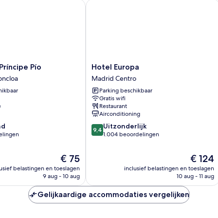
íncipe Pío
Hotel Europa
Hotel
Príncipe Pío
Hotel Europa
Europa
oncloa
Madrid Centro
Madrid
hikbaar
Parking beschikbaar
Centro
Gratis wifi
e
Restaurant
Airconditioning
9.4
nd
Uitzonderlijk
9,4
van
elingen
1.004 beoordelingen
10,
Uitzonderlijk,
De
De
€ 75
€ 124
1.004
prijs
prijs
lusief belastingen en toeslagen
inclusief belastingen en toeslagen
n
beoordelingen
is
is
9 aug - 10 aug
10 aug - 11 aug
€ 75
€ 124
Gelijkaardige accommodaties vergelijken