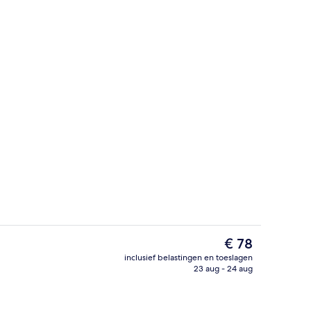
Terras
De
€ 78
huidige
inclusief belastingen en toeslagen
prijs
23 aug - 24 aug
Tweepersoonskamer, balkon | Donsdek
is
€ 78