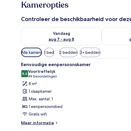
Kameropties
Controleer de beschikbaarheid voor de
De beschikbaarheid controleren voor vanavond aug 
De beschikbaa
Vandaag
aug 7 - aug 8
Beschikbare
Alle kamers
1 bed
2 bedden
3+ bedden
filters
Alle
Een opgemaakt bed met witte l
voor
5
Eenvoudige eenpersoonskamer
foto's
kamers
Voortreffelijk
voor
8,6
8,6 van 10
(49
49 beoordelingen
Eenvoudige
beoordelingen)
8 m²
eenpersoonskamer
1 slaapkamer
laden
Max. aantal: 1
1 eenpersoonsbed
Gratis wifi
Meer
Meer informatie
details