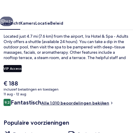
-
Adults
rige
Volgende
Only
162+
Overzicht
Kamers
Locatie
Beleid
Located just 4.7 mi (7.6 km) from the airport, Ira Hotel & Spa - Adults
Only offers a shuttle (available 24 hours). You can take a dip in the
outdoor pool, then visit the spa to be pampered with deep-tissue
massages, facials, or aromatherapy. Other features include a
rooftop terrace, a steam room, and a terrace. The helpful staff and
overall property condition get great marks from fellow travelers.
VIP Access
De
€ 188
Exclusieve suite | Luxe beddengoed, e
huidige
inclusief belastingen en toeslagen
prijs
11 aug - 12 aug
is
Beoordelingen
Fantastisch
9,2
Alle 1.010 beoordelingen bekijken
€ 188
9,2 op 10 –
Populaire voorzieningen