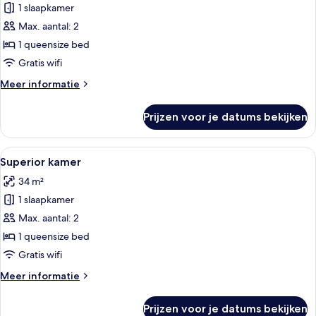
kamer
1 slaapkamer
laden
Max. aantal: 2
1 queensize bed
Gratis wifi
Meer
Meer informatie
details
over
Prijzen voor je datums bekijken
Standaard
kamer
Alle
Een moderne slaapkamer met een groot 
24
Superior kamer
foto's
34 m²
voor
1 slaapkamer
Superior
kamer
Max. aantal: 2
laden
1 queensize bed
Gratis wifi
Meer
Meer informatie
details
over
Prijzen voor je datums bekijken
Superior