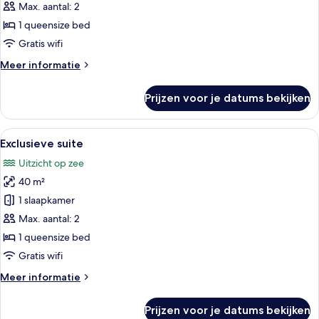
laden
Max. aantal: 2
1 queensize bed
Gratis wifi
Meer
Meer informatie
details
over
Prijzen voor je datums bekijken
Honeymoon
suite
Alle
Een balkon met een stenen muur, een ba
13
Exclusieve suite
foto's
Uitzicht op zee
voor
40 m²
Exclusieve
suite
1 slaapkamer
laden
Max. aantal: 2
1 queensize bed
Gratis wifi
Meer
Meer informatie
details
over
Prijzen voor je datums bekijken
Exclusieve