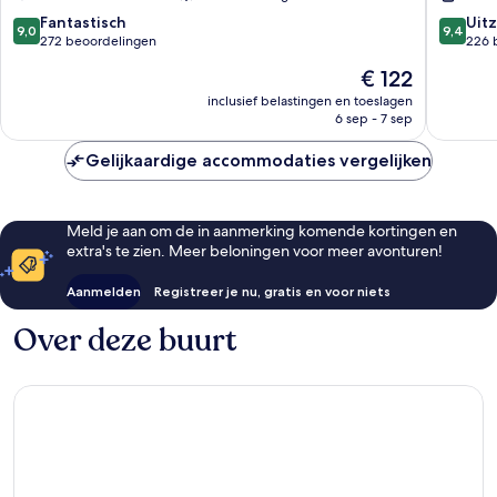
9.0
9.4
Fantastisch
Uitz
9,0
9,4
van
van
272 beoordelingen
226 
10,
10,
De
€ 122
Fantastisch,
Uitzonder
prijs
272
226
inclusief belastingen en toeslagen
is
6 sep - 7 sep
beoordelingen
beoorde
€ 122
Gelijkaardige accommodaties vergelijken
Meld je aan om de in aanmerking komende kortingen en
extra's te zien. Meer beloningen voor meer avonturen!
Aanmelden
Registreer je nu, gratis en voor niets
Over deze buurt