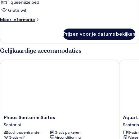
laden
1 queensize bed
Gratis wifi
Meer
Meer informatie
details
over
Prijzen voor je datums bekijken
Executive
kamer
Gelijkaardige accommodaties
Phaos Santorini Suites
Aqua Lux
Phaos
Aqua
Phaos Santorini Suites
Aqua L
Santorini
Luxury
Santorini
Santorin
Suites
Suites
Luchthaventransfer
Gratis parkeren
Gratis 
Santorini
Santorin
Gratis wifi
Airconditioning
Wasser