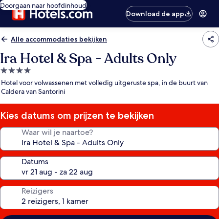
Doorgaan naar hoofdinhoud
Download de app
Alle accommodaties bekijken
Ira Hotel & Spa - Adults Only
4.0-
sterrenaccommodatie
Hotel voor volwassenen met volledig uitgeruste spa, in de buurt van
Caldera van Santorini
Kies datums om prijzen te bekijken
Waar wil je naartoe?
Datums
Reizigers