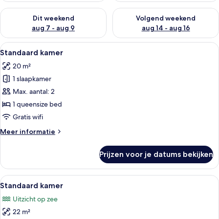
De beschikbaarheid controleren voor dit weekend aug 7 - aug
De beschikbaarheid controler
Dit weekend
Volgend weekend
aug 7 - aug 9
aug 14 - aug 16
Alle
Een hotelkamer met een bed, een televi
8
Standaard kamer
foto's
20 m²
voor
1 slaapkamer
Standaard
kamer
Max. aantal: 2
laden
1 queensize bed
Gratis wifi
Meer
Meer informatie
details
over
Prijzen voor je datums bekijken
Standaard
kamer
Alle
Een balkon met een zwembad, een bank
17
Standaard kamer
foto's
Uitzicht op zee
voor
22 m²
Standaard