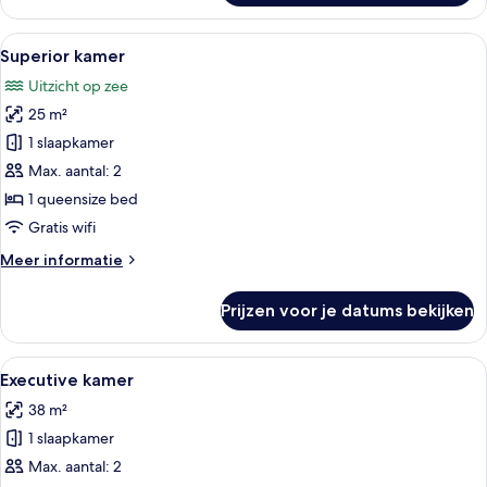
suite
Alle
Een moderne hotelkamer met een groot
8
Superior kamer
foto's
Uitzicht op zee
voor
25 m²
Superior
kamer
1 slaapkamer
laden
Max. aantal: 2
1 queensize bed
Gratis wifi
Meer
Meer informatie
details
over
Prijzen voor je datums bekijken
Superior
kamer
Alle
Een balkon met een tafel, stoel en uitz
10
Executive kamer
foto's
38 m²
voor
1 slaapkamer
Executive
kamer
Max. aantal: 2