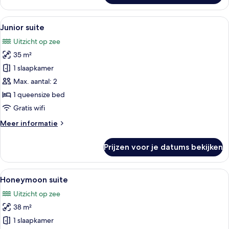
kamer
Alle
Een slaapkamer met een bed, een klein
28
Junior suite
foto's
Uitzicht op zee
voor
35 m²
Junior
suite
1 slaapkamer
laden
Max. aantal: 2
1 queensize bed
Gratis wifi
Meer
Meer informatie
details
over
Prijzen voor je datums bekijken
Junior
suite
Alle
Een moderne hotelkamer met een groot 
8
Honeymoon suite
foto's
Uitzicht op zee
voor
38 m²
Honeymoon
suite
1 slaapkamer