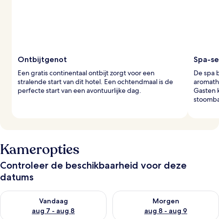
Ontbijtgenot
Spa-se
Een gratis continentaal ontbijt zorgt voor een
De spa b
stralende start van dit hotel. Een ochtendmaal is de
aromath
perfecte start van een avontuurlijke dag.
Gasten 
stoomba
Kameropties
Controleer de beschikbaarheid voor deze
datums
De beschikbaarheid controleren voor vanavond aug 7 - aug 8
De beschikbaarheid controler
Vandaag
Morgen
aug 7 - aug 8
aug 8 - aug 9