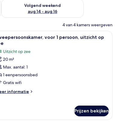
 dit weekend aug 7 - aug 9
De beschikbaarheid controleren voor volgend weekend aug 14
Volgend weekend
aug 14 - aug 16
4 van 4 kamers weergeven
eluiddichte muren
le
Een kluis op de kamer, een bureau, geluiddic
6
eepersoonskamer, voor 1 persoon, uitzicht op
oto's
ee
oor
Uitzicht op zee
weepersoonskamer,
20 m²
oor
Max. aantal: 1
ersoon,
1 eenpersoonsbed
tzicht
Gratis wifi
p
eer
er informatie
ee
tails
aden
er
eepersoonskamer,
Prijzen bekijken
or
rsoon,
tzicht