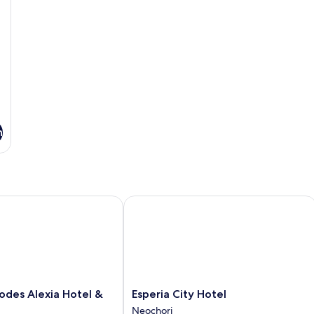
zee
o
z
n
es Alexia Hotel & Spa
Esperia City Hotel
Esperia
odes Alexia Hotel &
Esperia City Hotel
City
Neochori