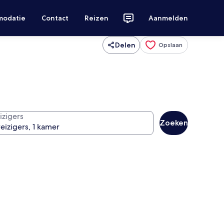
modatie
Contact
Reizen
Aanmelden
Delen
Opslaan
izigers
Zoeken