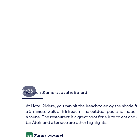
36+
Overzicht
Kamers
Locatie
Beleid
At Hotel Riviera, you can hit the beach to enjoy the shade f
a 5-minute walk of Elli Beach. The outdoor pool and indoor
a sauna. The restaurant is a great spot for a bite to eat an
bar/deli, and a terrace are other highlights.
Beoordelingen
Zeer goed
8,0