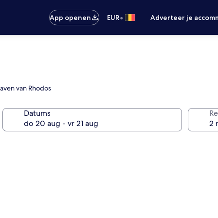
•
App openen
EUR
Adverteer je accom
Haven van Rhodos
Datums
Re