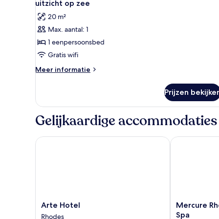
uitzicht op zee
voor
20 m²
Tweepersoonskamer,
Max. aantal: 1
voor
1 eenpersoonsbed
1
persoon,
Gratis wifi
gedeeltelijk
Meer
Meer informatie
uitzicht
details
over
op
Prijzen bekijke
Tweepersoonskamer,
zee
voor
laden
1
Gelijkaardige accommodaties
persoon,
gedeeltelijk
uitzicht
Arte Hotel
Mercure Rhod
op
zee
Arte
Mercure
Arte Hotel
Mercure Rh
Hotel
Rhodes
Spa
Rhodes