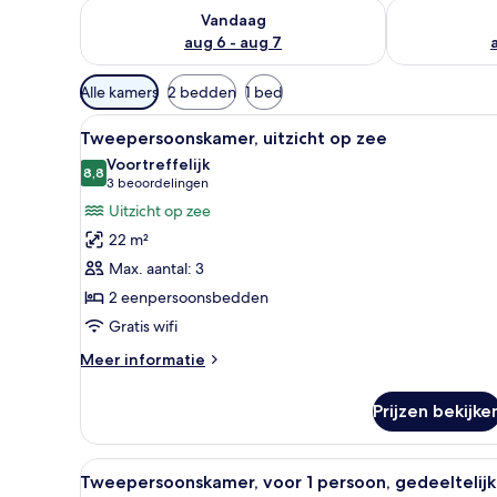
De beschikbaarheid controleren voor vanavond aug 
De beschikbaa
Vandaag
aug 6 - aug 7
Beschikbare
Alle kamers
2 bedden
1 bed
filters
Alle
Een kluis op de kamer, een bu
voor
7
Tweepersoonskamer, uitzicht op zee
foto's
kamers
Voortreffelijk
voor
8,8
8,8 van 10
(3
3 beoordelingen
Tweepersoonskamer,
beoordelingen)
Uitzicht op zee
uitzicht
22 m²
op
Max. aantal: 3
zee
2 eenpersoonsbedden
laden
Gratis wifi
Meer
Meer informatie
details
over
Prijzen bekijke
Tweepersoonskamer,
uitzicht
op
Alle
Een kluis op de kamer, een bu
6
zee
Tweepersoonskamer, voor 1 persoon, gedeeltelijk
foto's