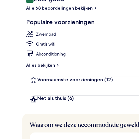
8,0 op 10 –
Alle 68 beoordelingen bekijken
Terras
Populaire voorzieningen
Zwembad
Gratis wifi
Airconditioning
Alles bekijken
Voornaamste voorzieningen
(12)
Net als thuis
(6)
Waarom we deze accommodatie geweld