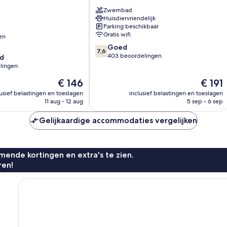
Hotel
Zwembad
Neochori
Huisdiervriendelijk
Parking beschikbaar
Gratis wifi
en
7.6
Goed
7,6
van
403 beoordelingen
d
10,
lingen
Goed,
De
De
€ 146
€ 191
403
prijs
prijs
beoordelingen
lusief belastingen en toeslagen
inclusief belastingen en toeslagen
is
is
11 aug - 12 aug
5 sep - 6 sep
€ 146
€ 191
n
Gelijkaardige accommodaties vergelijken
ende kortingen en extra's te zien.
ren!