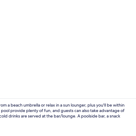
Een binnenz
rom a beach umbrella or relax in a sun lounger, plus you'll be within
 pool provide plenty of fun, and guests can also take advantage of
d cold drinks are served at the bar/lounge. A poolside bar, a snack
Zitruimte lo