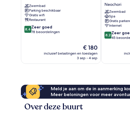
Rhodes
Alexia
Neochori
Zwembad
Hotel
Parking beschikbaar
&
Zwembad
Gratis wifi
Spa
Spa
Restaurant
Gratis parker
Neochori
Internet
8.4
Zeer goed
8,4
van
78 beoordelingen
8.2
Zeer goe
8,2
10,
van
45 beoorde
Zeer
10,
De
€ 180
goed,
Zeer
prijs
78
goed,
inclusief belastingen en toeslagen
inc
is
beoordelingen
3 sep - 4 sep
45
€ 180
beoordelinge
Meld je aan om de in aanmerking kom
Meer beloningen voor meer avontu
Over deze buurt