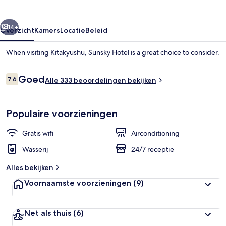
rige
Volgende
14+
Overzicht
Kamers
Locatie
Beleid
When visiting Kitakyushu, Sunsky Hotel is a great choice to consider.
Beoordelingen
Goed
7,6
Alle 333 beoordelingen bekijken
7,6 op 10 –
Populaire voorzieningen
Gratis wifi
Airconditioning
Details aan de buitenkant
Wasserij
24/7 receptie
Alles bekijken
Voornaamste voorzieningen
(9)
Net als thuis
(6)