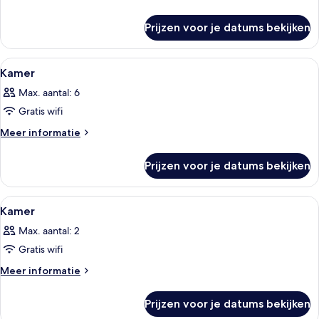
details
over
Prijzen voor je datums bekijken
Kamer
Alle
Een hotelkamer met twee bedden, een 
1
Kamer
foto's
Max. aantal: 6
voor
Gratis wifi
Kamer
laden
Meer
Meer informatie
details
over
Prijzen voor je datums bekijken
Kamer
Alle
Een net opgemaakt bed met hoofdbo
1
Kamer
foto's
Max. aantal: 2
voor
Gratis wifi
Kamer
laden
Meer
Meer informatie
details
over
Prijzen voor je datums bekijken
Kamer