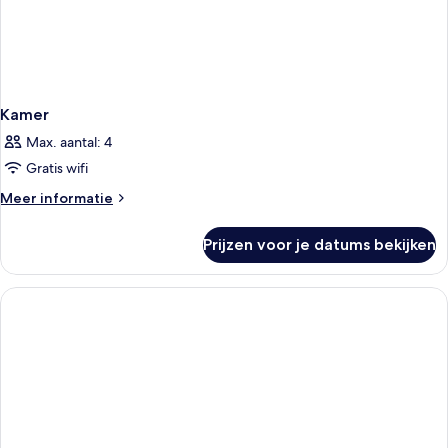
Kamer
Max. aantal: 4
Gratis wifi
Meer
Meer informatie
details
over
Prijzen voor je datums bekijken
Kamer