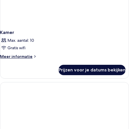
Kamer
Max. aantal: 10
Gratis wifi
Meer
Meer informatie
details
over
Prijzen voor je datums bekijken
Kamer