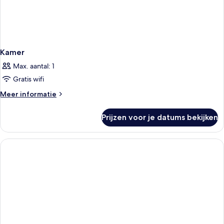
Kamer
Max. aantal: 1
Gratis wifi
Meer
Meer informatie
details
over
Prijzen voor je datums bekijken
Kamer