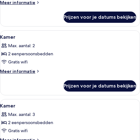
Meer
Meer informatie
details
over
Prijzen voor je datums bekijken
Kamer
Alle
Een hotelkamer met twee bedden, ee
1
Kamer
foto's
Max. aantal: 2
voor
2 eenpersoonsbedden
Kamer
laden
Gratis wifi
Meer
Meer informatie
details
over
Prijzen voor je datums bekijken
Kamer
Alle
Een hotelkamer met twee bedden, een 
1
Kamer
foto's
Max. aantal: 3
voor
2 eenpersoonsbedden
Kamer
laden
Gratis wifi
Meer