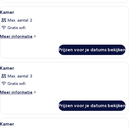
Alle
Een net opgemaakt bed met hoofdbo
1
Kamer
foto's
Max. aantal: 2
voor
Gratis wifi
Kamer
laden
Meer
Meer informatie
details
over
Prijzen voor je datums bekijken
Kamer
Alle
Een hotelkamer met twee bedden, een b
1
Kamer
foto's
Max. aantal: 3
voor
Gratis wifi
Kamer
laden
Meer
Meer informatie
details
over
Prijzen voor je datums bekijken
Kamer
Alle
Een hotelkamer met twee bedden, een 
1
Kamer
foto's