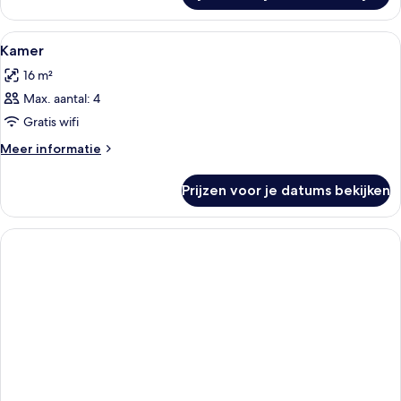
Alle
Een bureau, een strijkplank/strijkijzer
2
Kamer
foto's
16 m²
voor
Max. aantal: 4
Kamer
laden
Gratis wifi
Meer
Meer informatie
details
over
Prijzen voor je datums bekijken
Kamer