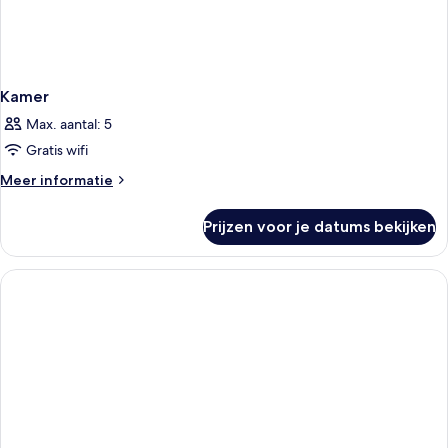
Kamer
Max. aantal: 5
Gratis wifi
Meer
Meer informatie
details
over
Prijzen voor je datums bekijken
Kamer