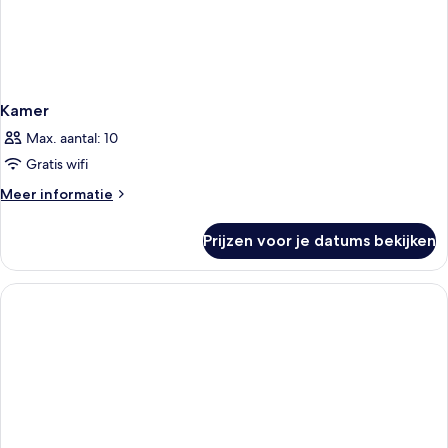
Kamer
Max. aantal: 10
Gratis wifi
Meer
Meer informatie
details
over
Prijzen voor je datums bekijken
Kamer