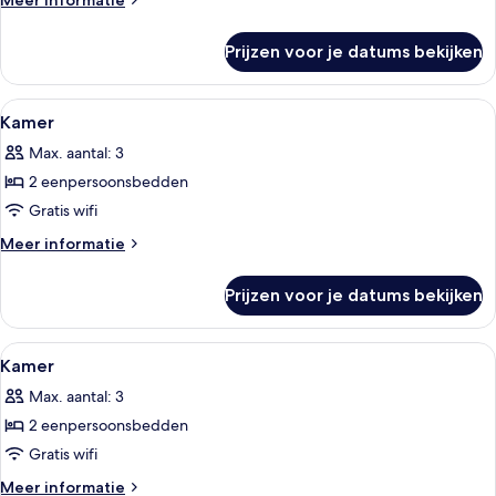
Meer informatie
details
over
Prijzen voor je datums bekijken
Kamer
Alle
Een hotelkamer met twee bedden, een
1
Kamer
foto's
Max. aantal: 3
voor
2 eenpersoonsbedden
Kamer
laden
Gratis wifi
Meer
Meer informatie
details
over
Prijzen voor je datums bekijken
Kamer
Alle
Een hotelkamer met twee bedden, een
1
Kamer
foto's
Max. aantal: 3
voor
2 eenpersoonsbedden
Kamer
laden
Gratis wifi
Meer
Meer informatie