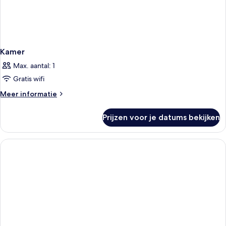
Kamer
Max. aantal: 1
Gratis wifi
Meer
Meer informatie
details
over
Prijzen voor je datums bekijken
Kamer