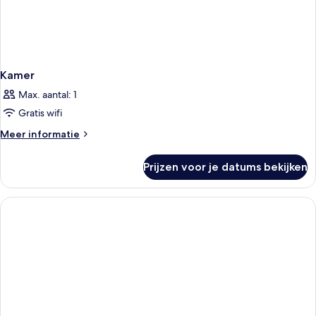
Kamer
Max. aantal: 1
Gratis wifi
Meer
Meer informatie
details
over
Prijzen voor je datums bekijken
Kamer