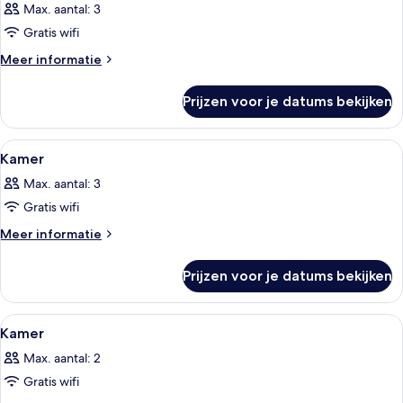
Max. aantal: 3
voor
Gratis wifi
Kamer
laden
Meer
Meer informatie
details
over
Prijzen voor je datums bekijken
Kamer
Alle
Een hotelkamer met twee bedden, een 
1
Kamer
foto's
Max. aantal: 3
voor
Gratis wifi
Kamer
laden
Meer
Meer informatie
details
over
Prijzen voor je datums bekijken
Kamer
Alle
Een hotelkamer met twee bedden, een t
1
Kamer
foto's
Max. aantal: 2
voor
Gratis wifi
Kamer