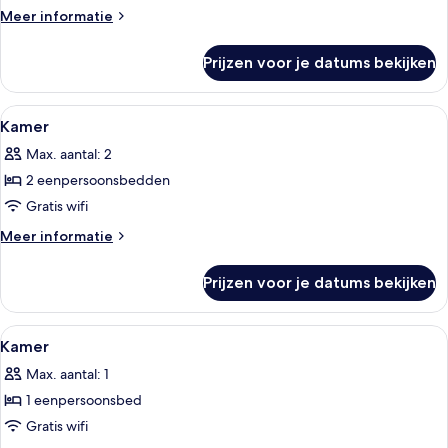
Meer
Meer informatie
details
over
Prijzen voor je datums bekijken
Kamer
Alle
Een hotelkamer met twee bedden, een
1
Kamer
foto's
Max. aantal: 2
voor
2 eenpersoonsbedden
Kamer
laden
Gratis wifi
Meer
Meer informatie
details
over
Prijzen voor je datums bekijken
Kamer
Alle
Een hotelkamer met een enkel bed, een
1
Kamer
foto's
Max. aantal: 1
voor
1 eenpersoonsbed
Kamer
laden
Gratis wifi