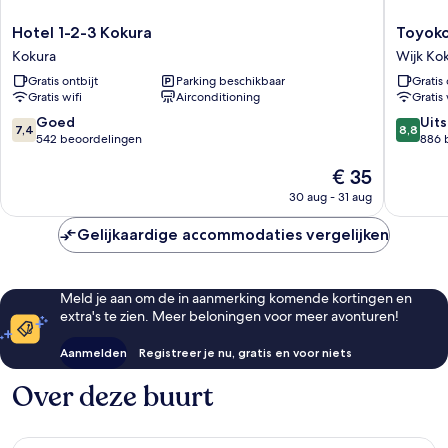
Hotel
Toyoko
Hotel 1-2-3 Kokura
Toyoko
1-
Inn
Kokura
Wijk Ko
2-
Kitakyu
Gratis ontbijt
Parking beschikbaar
Gratis 
3
Kuko
Gratis wifi
Airconditioning
Gratis 
Kokura
Wijk
Kokura
Kokuram
7.4
8.8
Goed
Uit
7,4
8,8
van
van
542 beoordelingen
886 
10,
10,
De
€ 35
Goed,
Uitstek
prijs
542
886
30 aug - 31 aug
is
beoordelingen
beoorde
€ 35
Gelijkaardige accommodaties vergelijken
Meld je aan om de in aanmerking komende kortingen en
extra's te zien. Meer beloningen voor meer avonturen!
Aanmelden
Registreer je nu, gratis en voor niets
Over deze buurt