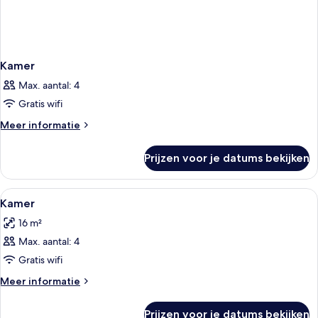
Kamer
Max. aantal: 4
Gratis wifi
Meer
Meer informatie
details
over
Prijzen voor je datums bekijken
Kamer
Alle
Een bureau, een strijkplank/strijkijzer
3
Kamer
foto's
16 m²
voor
Max. aantal: 4
Kamer
laden
Gratis wifi
Meer
Meer informatie
details
over
Prijzen voor je datums bekijken