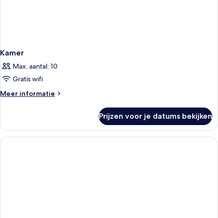
Kamer
Max. aantal: 10
Gratis wifi
Meer
Meer informatie
details
over
Prijzen voor je datums bekijken
Kamer