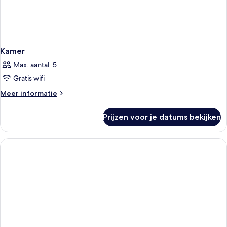
Kamer
Max. aantal: 5
Gratis wifi
Meer
Meer informatie
details
over
Prijzen voor je datums bekijken
Kamer