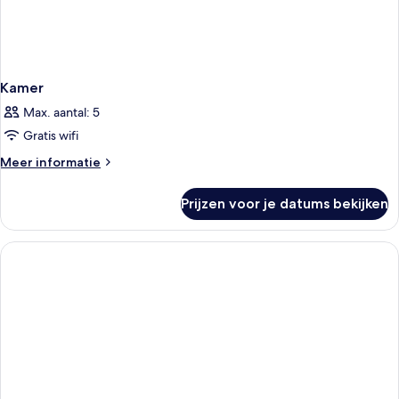
Kamer
Max. aantal: 5
Gratis wifi
Meer
Meer informatie
details
over
Prijzen voor je datums bekijken
Kamer