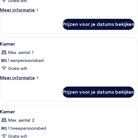
Gratis wifi
Kamer
laden
Meer
Meer informatie
details
over
Prijzen voor je datums bekijken
Kamer
Alle
Een hotelkamer met een enkel bed, een
1
Kamer
foto's
Max. aantal: 1
voor
1 eenpersoonsbed
Kamer
laden
Gratis wifi
Meer
Meer informatie
details
over
Prijzen voor je datums bekijken
Kamer
Alle
Een hotelkamer met een bed, hoofdbo
1
Kamer
foto's
Max. aantal: 2
voor
1 tweepersoonsbed
Kamer
laden
Gratis wifi