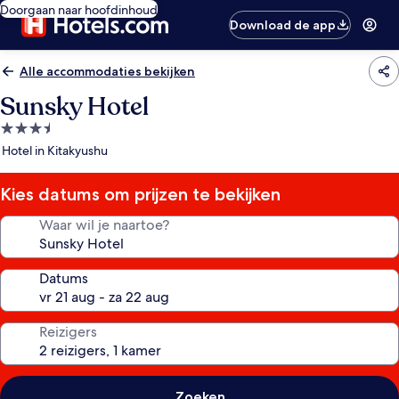
Doorgaan naar hoofdinhoud
Download de app
Alle accommodaties bekijken
Sunsky Hotel
3.5-
sterrenaccommodatie
Hotel in Kitakyushu
Kies datums om prijzen te bekijken
Waar wil je naartoe?
Datums
Reizigers
Zoeken