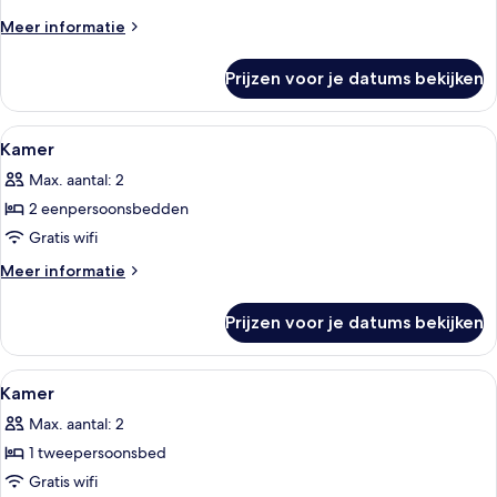
Meer
Meer informatie
details
over
Prijzen voor je datums bekijken
Kamer
Alle
Een hotelkamer met twee bedden, ee
1
Kamer
foto's
Max. aantal: 2
voor
2 eenpersoonsbedden
Kamer
laden
Gratis wifi
Meer
Meer informatie
details
over
Prijzen voor je datums bekijken
Kamer
Alle
Een hotelkamer met een bed, hoofdbo
1
Kamer
foto's
Max. aantal: 2
voor
1 tweepersoonsbed
Kamer
laden
Gratis wifi