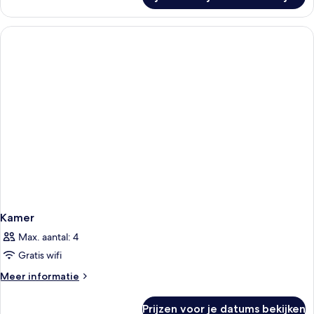
Kamer
Kamer
Max. aantal: 4
Gratis wifi
Meer
Meer informatie
details
over
Prijzen voor je datums bekijken
Kamer