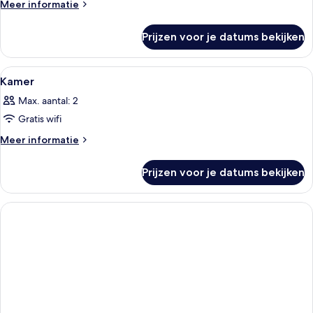
laden
Meer
Meer informatie
details
over
Prijzen voor je datums bekijken
Kamer
Alle
Een hotelkamer met twee bedden, een t
1
Kamer
foto's
Max. aantal: 2
voor
Gratis wifi
Kamer
laden
Meer
Meer informatie
details
over
Prijzen voor je datums bekijken
Kamer