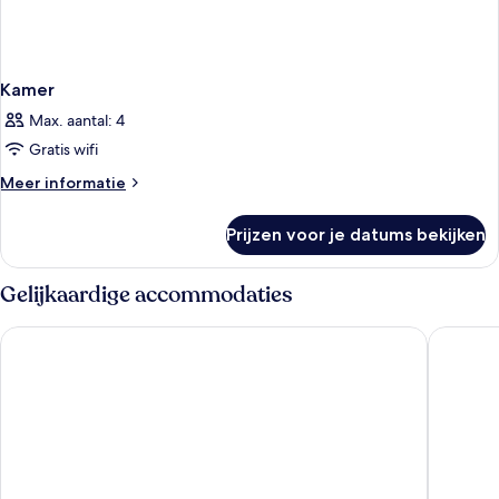
Kamer
Max. aantal: 4
Gratis wifi
Meer
Meer informatie
details
over
Prijzen voor je datums bekijken
Kamer
Gelijkaardige accommodaties
Hotel 1-2-3 Kokura
Toyoko I