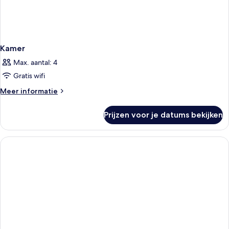
Kamer
Max. aantal: 4
Gratis wifi
Meer
Meer informatie
details
over
Prijzen voor je datums bekijken
Kamer