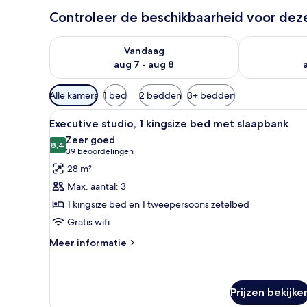
Controleer de beschikbaarheid voor de
De beschikbaarheid controleren voor vanavond aug 
De beschikbaa
Vandaag
aug 7 - aug 8
Beschikbare
Alle kamers
1 bed
2 bedden
3+ bedden
filters
Alle
Een moderne hotelkamer met ee
voor
8
Executive studio, 1 kingsize bed met slaapbank
foto's
kamers
Zeer goed
voor
8,4
8,4 van 10
(39
39 beoordelingen
Executive
beoordelingen)
28 m²
studio,
Max. aantal: 3
1
1 kingsize bed en 1 tweepersoons zetelbed
kingsize
Gratis wifi
bed
met
Meer
Meer informatie
details
slaapbank
over
laden
Executive
studio,
Prijzen bekijke
1