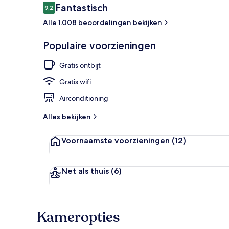
Beoordelingen
Fantastisch
9,2
9,2 op 10 –
Alle 1.008 beoordelingen bekijken
Lobbyloung
Populaire voorzieningen
Gratis ontbijt
Gratis wifi
Airconditioning
Alles bekijken
Voornaamste voorzieningen
(12)
Net als thuis
(6)
Kameropties