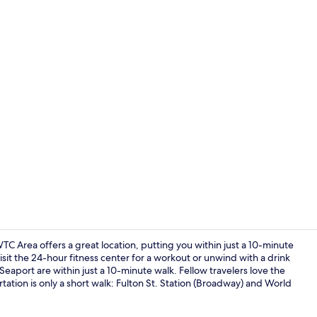
Een kluis op
rea offers a great location, putting you within just a 10-minute
sit the 24-hour fitness center for a workout or unwind with a drink
eaport are within just a 10-minute walk. Fellow travelers love the
Uitzicht va
rtation is only a short walk: Fulton St. Station (Broadway) and World