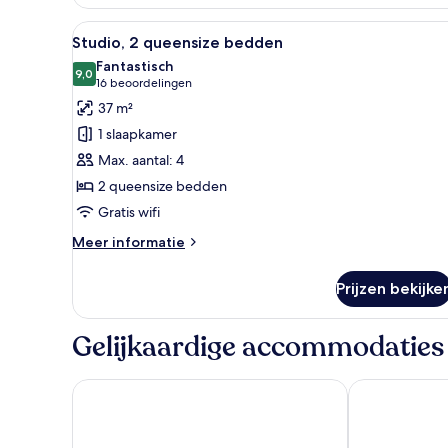
kingsize
Alle
Een hotelkamer met twee bedden
bed
7
Studio, 2 queensize bedden
met
foto's
Fantastisch
slaapbank
voor
9,0
9,0 van 10
(16
16 beoordelingen
Studio,
beoordelingen)
37 m²
2
1 slaapkamer
queensize
Max. aantal: 4
bedden
2 queensize bedden
laden
Gratis wifi
Meer
Meer informatie
details
over
Prijzen bekijke
Studio,
2
queensize
Gelijkaardige accommodaties
bedden
Residence Inn by Marriott New York Downtown Manh
Courtyard by 