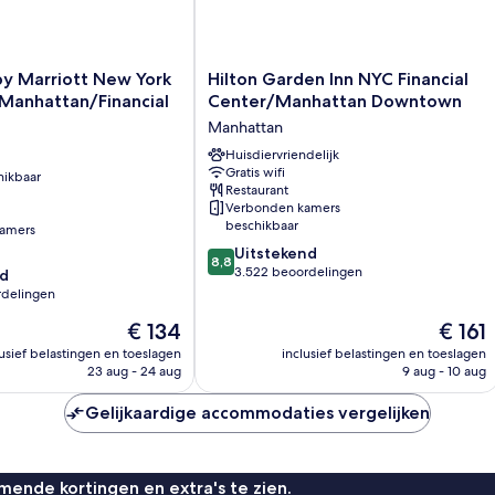
Hilton
by Marriott New York
Hilton Garden Inn NYC Financial
Garden
anhattan/Financial
Center/Manhattan Downtown
Inn
Manhattan
NYC
Financial
Huisdiervriendelijk
Gratis wifi
Center/Manhattan
hikbaar
Restaurant
ancial
Downtown
Verbonden kamers
Manhattan
beschikbaar
amers
8.8
Uitstekend
8,8
van
3.522 beoordelingen
d
10,
rdelingen
Uitstekend,
De
De
€ 134
€ 161
3.522
prijs
prijs
beoordelingen
lusief belastingen en toeslagen
inclusief belastingen en toeslagen
is
is
23 aug - 24 aug
9 aug - 10 aug
€ 134
€ 161
n
Gelijkaardige accommodaties vergelijken
ende kortingen en extra's te zien.