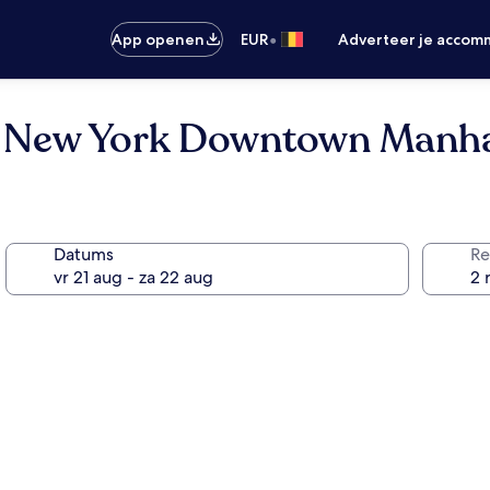
•
App openen
EUR
Adverteer je accom
tt New York Downtown Manh
Datums
Re