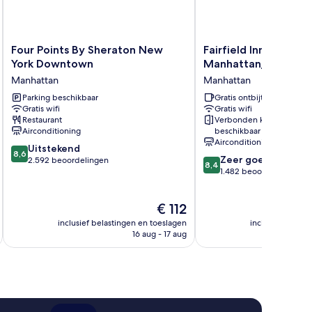
Four
Fairfield
Four Points By Sheraton New
Fairfield Inn New Yor
Points
Inn
York Downtown
Manhattan/Financial 
By
New
Manhattan
Manhattan
Sheraton
York
New
Parking beschikbaar
Manhattan/Financial
Gratis ontbijt
Gratis wifi
Gratis wifi
York
District
Restaurant
Verbonden kamers
Downtown
Manhattan
Airconditioning
beschikbaar
Manhattan
Airconditioning
8.6
Uitstekend
8,6
8.4
Zeer goed
van
2.592 beoordelingen
8,4
van
1.482 beoordelingen
10,
10,
Uitstekend,
Zeer
2.592
De
€ 112
goed,
beoordelingen
prijs
1.482
inclusief belastingen en toeslagen
inclusief belast
is
beoordelingen
16 aug - 17 aug
€ 112