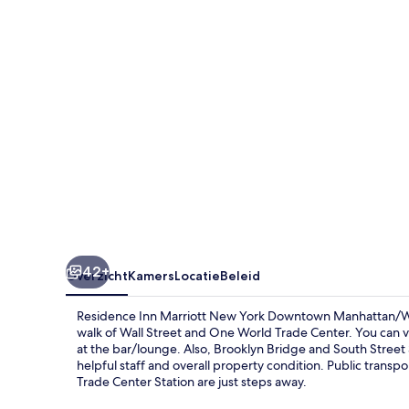
York
Downtown
Manhattan/WTC
Area
42+
Overzicht
Kamers
Locatie
Beleid
Residence Inn Marriott New York Downtown Manhattan/WTC A
walk of Wall Street and One World Trade Center. You can vi
at the bar/lounge. Also, Brooklyn Bridge and South Street S
helpful staff and overall property condition. Public transpo
Trade Center Station are just steps away.