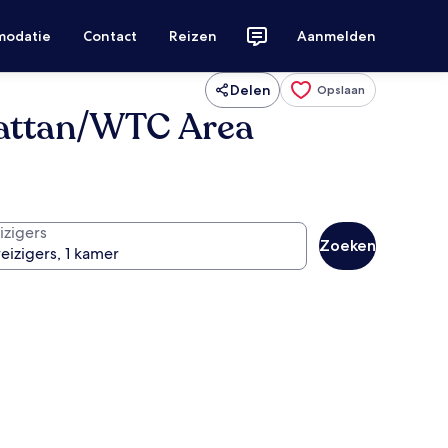
modatie
Contact
Reizen
Aanmelden
Delen
Opslaan
attan/WTC Area
izigers
Zoeken