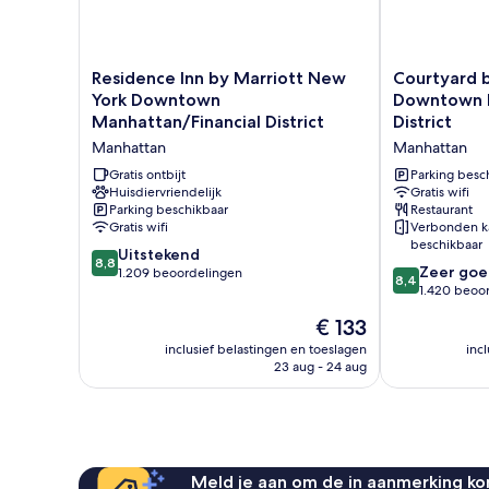
Residence
Courtyard
Residence Inn by Marriott New
Courtyard 
Inn
by
York Downtown
Downtown M
by
Marriott
Manhattan/Financial District
District
Marriott
New
Manhattan
Manhattan
New
York
York
Downtown
Gratis ontbijt
Parking besc
Downtown
Huisdiervriendelijk
Manhattan/Fin
Gratis wifi
Parking beschikbaar
Restaurant
Manhattan/Financial
District
Gratis wifi
Verbonden k
District
Manhattan
beschikbaar
Manhattan
8.8
Uitstekend
8,8
8.4
Zeer goe
van
1.209 beoordelingen
8,4
van
1.420 beoo
10,
10,
Uitstekend,
De
€ 133
Zeer
1.209
prijs
goed,
inclusief belastingen en toeslagen
inc
beoordelingen
is
23 aug - 24 aug
1.420
€ 133
beoordelinge
Meld je aan om de in aanmerking kom