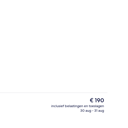
 de kamer, een bureau, een laptopwerkplek
Lobbylounge
De
€ 190
huidige
inclusief belastingen en toeslagen
prijs
30 aug - 31 aug
nuit accommodatie
Bar (ter plaatse)
is
€ 190