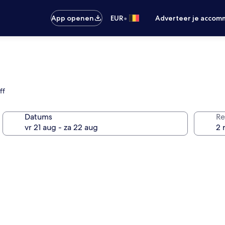
•
App openen
EUR
Adverteer je accom
ff
Datums
Re