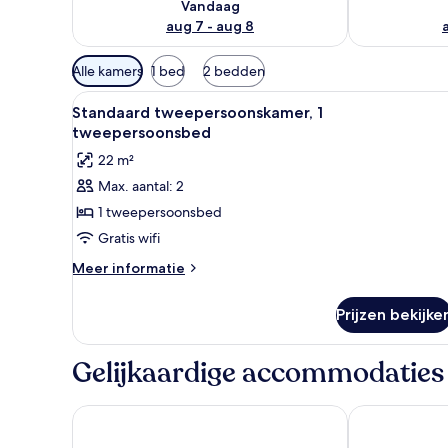
Vandaag
aug 7 - aug 8
Beschikbare
Alle kamers
1 bed
2 bedden
filters
Alle
Standaard tweepersoonskamer, 1
voor
6
Standaard tweepersoonskamer, 1
foto's
kamers
tweepersoonsbed
voor
22 m²
Standaard
Max. aantal: 2
tweepersoonskamer,
1 tweepersoonsbed
1
tweepersoonsbed
Gratis wifi
laden
Meer
Meer informatie
details
over
Prijzen bekijke
Standaard
tweepersoonskamer,
1
Gelijkaardige accommodaties
tweepersoonsbed
The Parkgate Hotel
Staybridge Su