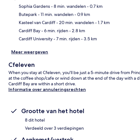
Sophia Gardens
- 8 min. wandelen
- 0.7 km
Butepark
- 11 min. wandelen
- 0.9 km
Kaa
Kasteel van Cardiff
- 20 min. wandelen
- 1.7 km
Cardiff Bay
- 6 min. rijden
- 2.8 km
Cardiff University
- 7 min. rijden
- 3.5 km
Meer weergeven
Cfeleven
When you stay at Cfeleven, you'll be just a 5-minute drive from Princ
at the coffee shop/cafe or wind down at the end of the day with a dr
Cardiff Bay are within a short drive.
Informatie over annuleringsrechten
Grootte van het hotel
8 dit hotel
Verdeeld over 3 verdiepingen
Aankomst/vertrek