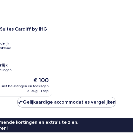
Suites Cardiff by IHG
delijk
hikbaar
lijk
elingen
De
€ 100
prijs
lusief belastingen en toeslagen
is
31 aug - 1 sep
n
€ 100
Gelijkaardige accommodaties vergelijken
ende kortingen en extra's te zien.
ren!