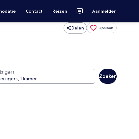
modatie
Contact
Reizen
Aanmelden
Delen
Opslaan
izigers
Zoeken