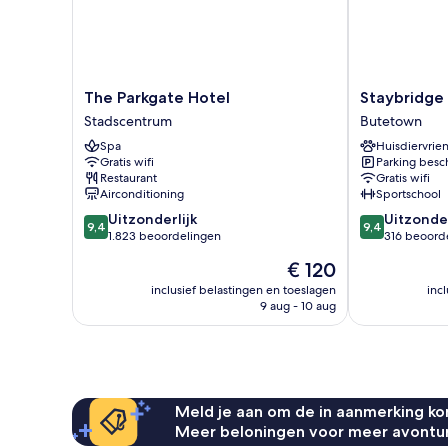
The
Staybridge
The Parkgate Hotel
Staybridge 
Parkgate
Suites
Stadscentrum
Butetown
Hotel
Cardiff
Spa
Huisdiervrien
Stadscentrum
by
Gratis wifi
Parking besc
IHG
Restaurant
Gratis wifi
Butetown
Airconditioning
Sportschool
9.4
9.4
Uitzonderlijk
Uitzonder
9,4
9,4
van
van
1.823 beoordelingen
316 beoord
10,
10,
De
€ 120
Uitzonderlijk,
Uitzonderlijk,
prijs
1.823
316
inclusief belastingen en toeslagen
inc
is
9 aug - 10 aug
beoordelingen
beoordelinge
€ 120
Meld je aan om de in aanmerking kom
Meer beloningen voor meer avontu