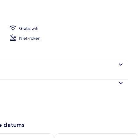
ken
Gratis wifi
Niet-roken
ze datums
7 - aug 8
rheid controleren voor morgen aug 8 - aug 9
De beschikbaarheid controleren voor