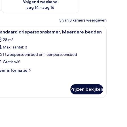
Volgend weekend
aug 14 - aug 16
3 van 3 kamers weergeven
ddengoed
dden | Een bureau, een strijkplank/strijkijzer, gratis wifi, beddengoed
le
Een bureau, een strijkplank/strijkijzer, gratis
9
tandaard driepersoonskamer, Meerdere bedden
oto's
28 m²
oor
Max. aantal: 3
tandaard
riepersoonskamer,
1 tweepersoonsbed en 1 eenpersoonsbed
eerdere
Gratis wifi
edden
eer
er informatie
aden
tails
er
andaard
Prijzen bekijken
iepersoonskamer,
eerdere
edden