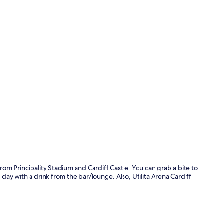
Dagelijks co
from Principality Stadium and Cardiff Castle. You can grab a bite to
day with a drink from the bar/lounge. Also, Utilita Arena Cardiff
Bar (ter plaa