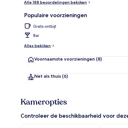
Alle 188 beoordelingen bekijken
Populaire voorzieningen
Eten en drin
Gratis ontbijt
Bar
Alles bekijken
Voornaamste voorzieningen
(8)
Net als thuis
(6)
Kameropties
Controleer de beschikbaarheid voor de
De beschikbaarheid controleren voor vanavond aug 
De beschikbaa