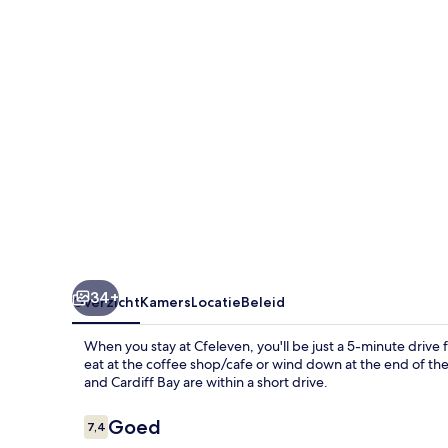
34+
Overzicht
Kamers
Locatie
Beleid
When you stay at Cfeleven, you'll be just a 5-minute drive 
eat at the coffee shop/cafe or wind down at the end of the 
and Cardiff Bay are within a short drive.
Beoordelingen
Goed
7,4
7,4 op 10 –