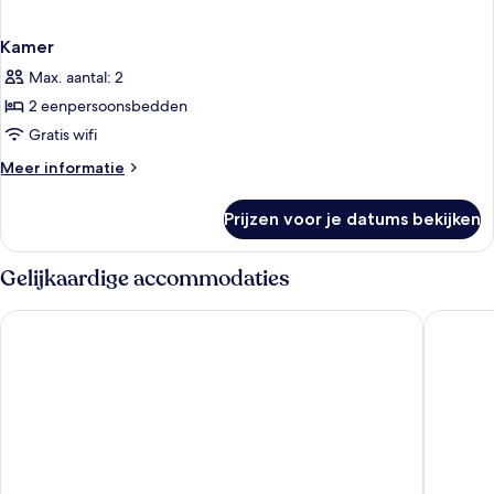
Kamer
Max. aantal: 2
2 eenpersoonsbedden
Gratis wifi
Meer
Meer informatie
details
over
Prijzen voor je datums bekijken
Kamer
Gelijkaardige accommodaties
Hotel Degli Arcimboldi
UNA Hote