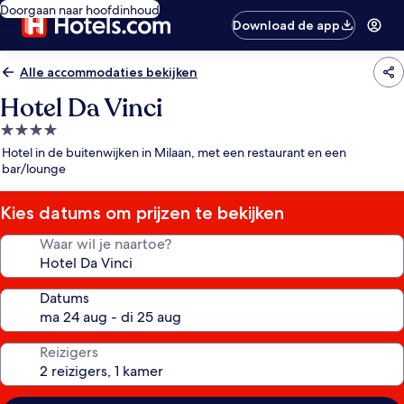
Doorgaan naar hoofdinhoud
Download de app
Alle accommodaties bekijken
Hotel Da Vinci
4.0-
sterrenaccommodatie
Hotel in de buitenwijken in Milaan, met een restaurant en een
bar/lounge
Kies datums om prijzen te bekijken
Waar wil je naartoe?
Datums
Reizigers