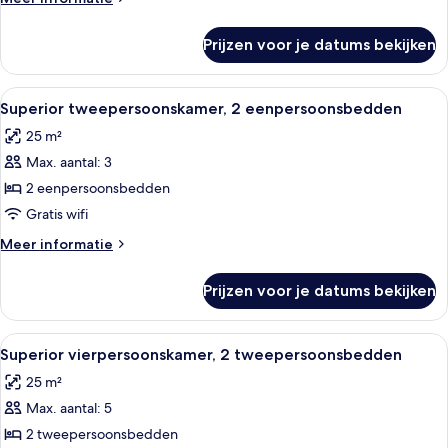
laden
details
over
Prijzen voor je datums bekijken
Standaard
tweepersoonskamer,
2
Alle
Een hotelkamer met twee bedden, een
6
eenpersoonsbedden
Superior tweepersoonskamer, 2 eenpersoonsbedden
foto's
25 m²
voor
Max. aantal: 3
Superior
tweepersoonskamer,
2 eenpersoonsbedden
2
Gratis wifi
eenpersoonsbedden
Meer
Meer informatie
laden
details
over
Prijzen voor je datums bekijken
Superior
tweepersoonskamer,
2
Alle
Een moderne hotelkamer met twee bed
6
eenpersoonsbedden
Superior vierpersoonskamer, 2 tweepersoonsbedden
foto's
25 m²
voor
Max. aantal: 5
Superior
vierpersoonskamer,
2 tweepersoonsbedden