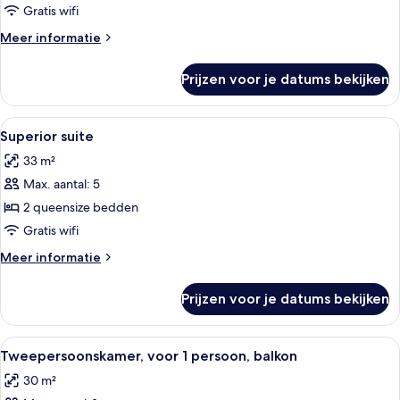
2
Gratis wifi
tweepersoonsbedden
Meer
Meer informatie
laden
details
over
Prijzen voor je datums bekijken
Superior
vierpersoonskamer,
2
Alle
Een moderne hotelkamer met een glazen
6
tweepersoonsbedden
Superior suite
foto's
33 m²
voor
Max. aantal: 5
Superior
suite
2 queensize bedden
laden
Gratis wifi
Meer
Meer informatie
details
over
Prijzen voor je datums bekijken
Superior
suite
Alle
Een moderne hotelkamer met een groot
5
Tweepersoonskamer, voor 1 persoon, balkon
foto's
30 m²
voor