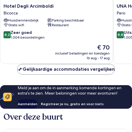
Hotel
UNA
Hotel Degli Arcimboldi
UNA Ho
Degli
Hotels
Bicocca
Pero
Arcimboldi
Expo
Huisdiervriendelijk
Parking beschikbaar
Huisdi
Bicocca
Fiera
Gratis wifi
Restaurant
Gratis 
Milano
Pero
8.2
8.8
Zeer goed
Uit
8,2
8,8
van
van
1.004 beoordelingen
1.00
10,
10,
De
€ 70
Zeer
Uitstek
prijs
goed,
1.005
inclusief belastingen en toeslagen
is
16 aug - 17 aug
1.004
beoorde
€ 70
beoordelingen
Gelijkaardige accommodaties vergelijken
Meld je aan om de in aanmerking komende kortingen en
extra's te zien. Meer beloningen voor meer avonturen!
Aanmelden
Registreer je nu, gratis en voor niets
Over deze buurt