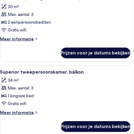
foto's
balkon
30 m²
voor
Max. aantal: 3
Twin
kamer,
2 eenpersoonsbedden
2
Gratis wifi
eenpersoonsbedden,
Meer
Meer informatie
balkon
details
laden
over
Prijzen voor je datums bekijken
Twin
kamer,
2
Alle
Een moderne hotelkamer met een groot
5
eenpersoonsbedden,
Superior tweepersoonskamer, balkon
foto's
balkon
34 m²
voor
Max. aantal: 3
Superior
tweepersoonskamer,
1 kingsize bed
balkon
Gratis wifi
laden
Meer
Meer informatie
details
over
Prijzen voor je datums bekijken
Superior
tweepersoonskamer,