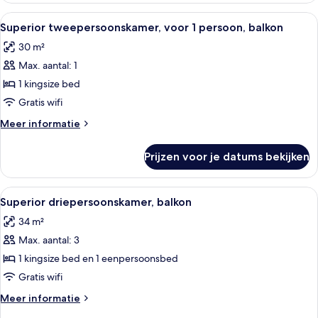
balkon
Alle
Een moderne hotelkamer met een groot
4
Superior tweepersoonskamer, voor 1 persoon, balkon
foto's
30 m²
voor
Max. aantal: 1
Superior
tweepersoonskamer,
1 kingsize bed
voor
Gratis wifi
1
Meer
Meer informatie
persoon,
details
balkon
over
Prijzen voor je datums bekijken
Superior
laden
tweepersoonskamer,
voor
Alle
Een moderne hotelkamer met een groot
6
1
Superior driepersoonskamer, balkon
foto's
persoon,
34 m²
balkon
voor
Max. aantal: 3
Superior
driepersoonskamer,
1 kingsize bed en 1 eenpersoonsbed
balkon
Gratis wifi
laden
Meer
Meer informatie
details