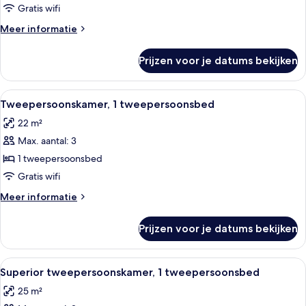
Gratis wifi
Meer
Meer informatie
details
over
Prijzen voor je datums bekijken
Kamer
Alle
Een moderne hotelkamer met een groot
4
Tweepersoonskamer, 1 tweepersoonsbed
foto's
22 m²
voor
Max. aantal: 3
Tweepersoonskamer,
1
1 tweepersoonsbed
tweepersoonsbed
Gratis wifi
laden
Meer
Meer informatie
details
over
Prijzen voor je datums bekijken
Tweepersoonskamer,
1
tweepersoonsbed
Alle
Een moderne hotelkamer met een groot
4
Superior tweepersoonskamer, 1 tweepersoonsbed
foto's
25 m²
voor