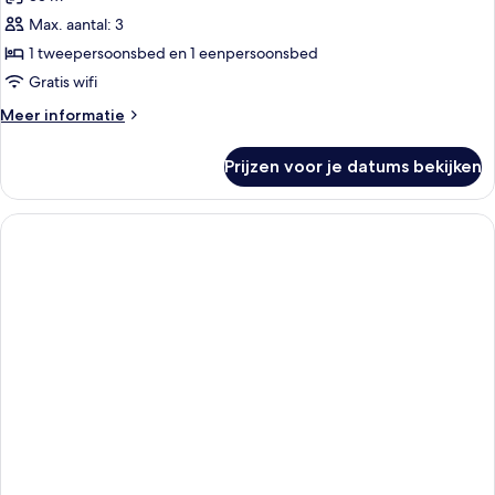
voor
Max. aantal: 3
Junior
suite
1 tweepersoonsbed en 1 eenpersoonsbed
(Triple)
Gratis wifi
laden
Meer
Meer informatie
details
over
Prijzen voor je datums bekijken
Junior
suite
(Triple)