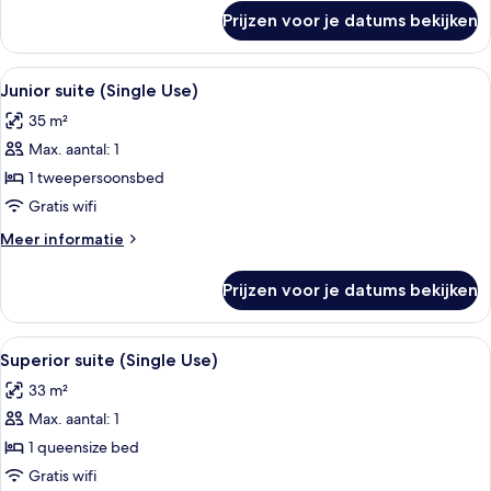
over
Prijzen voor je datums bekijken
Superior
driepersoonskamer,
balkon
Alle
Een moderne hotelkamer met een groot
6
Junior suite (Single Use)
foto's
35 m²
voor
Max. aantal: 1
Junior
suite
1 tweepersoonsbed
(Single
Gratis wifi
Use)
Meer
Meer informatie
laden
details
over
Prijzen voor je datums bekijken
Junior
suite
(Single
Alle
Een moderne hotelkamer met een glazen
7
Use)
Superior suite (Single Use)
foto's
33 m²
voor
Max. aantal: 1
Superior
suite
1 queensize bed
(Single
Gratis wifi