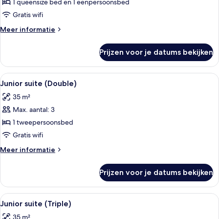
suite
1 queensize bed en 1 eenpersoonsbed
(Triple)
Gratis wifi
laden
Meer
Meer informatie
details
over
Prijzen voor je datums bekijken
Superior
suite
(Triple)
Alle
Een moderne hotelkamer met een groot
7
Junior suite (Double)
foto's
35 m²
voor
Max. aantal: 3
Junior
suite
1 tweepersoonsbed
(Double)
Gratis wifi
laden
Meer
Meer informatie
details
over
Prijzen voor je datums bekijken
Junior
suite
(Double)
Alle
Een moderne hotelkamer met een groot
6
Junior suite (Triple)
foto's
35 m²