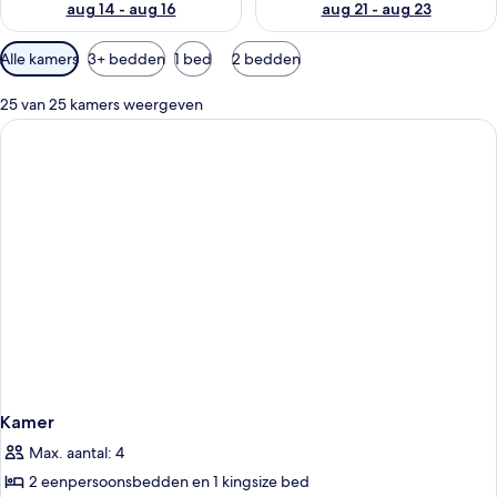
aug 14 - aug 16
aug 21 - aug 23
Beschikbare
Alle kamers
3+ bedden
1 bed
2 bedden
filters
voor
25 van 25 kamers weergeven
kamers
Kamer
Max. aantal: 4
2 eenpersoonsbedden en 1 kingsize bed