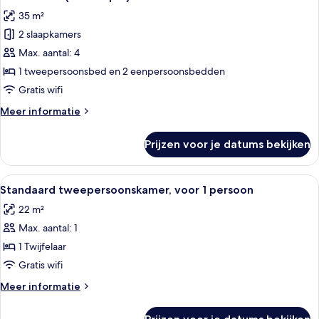
foto's
35 m²
voor
2 slaapkamers
Junior
suite
Max. aantal: 4
(Quadruple)
1 tweepersoonsbed en 2 eenpersoonsbedden
laden
Gratis wifi
Meer
Meer informatie
details
over
Prijzen voor je datums bekijken
Junior
suite
(Quadruple)
Alle
Een moderne hotelkamer met een groot
5
Standaard tweepersoonskamer, voor 1 persoon
foto's
22 m²
voor
Max. aantal: 1
Standaard
tweepersoonskamer,
1 Twijfelaar
voor
Gratis wifi
1
Meer
Meer informatie
persoon
details
laden
over