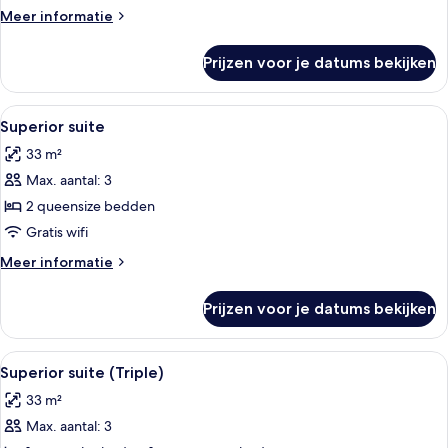
Use)
Meer
Meer informatie
laden
details
over
Prijzen voor je datums bekijken
Superior
suite
(Single
Alle
Een moderne hotelkamer met een glazen
9
Use)
Superior suite
foto's
33 m²
voor
Max. aantal: 3
Superior
suite
2 queensize bedden
laden
Gratis wifi
Meer
Meer informatie
details
over
Prijzen voor je datums bekijken
Superior
suite
Alle
Een moderne hotelkamer met een glazen
8
Superior suite (Triple)
foto's
33 m²
voor
Max. aantal: 3
Superior