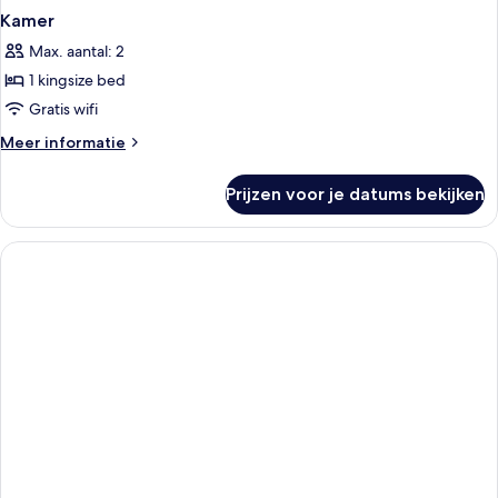
Kamer
Max. aantal: 2
1 kingsize bed
Gratis wifi
Meer
Meer informatie
details
over
Prijzen voor je datums bekijken
Kamer