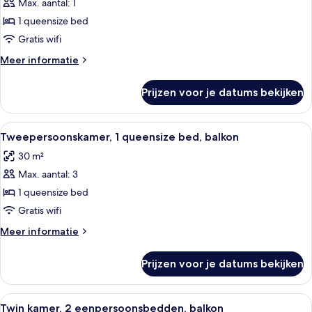
Max. aantal: 1
Tweepersoonskamer,
voor
1 queensize bed
1
Gratis wifi
persoon,
Meer
Meer informatie
balkon
details
laden
over
Prijzen voor je datums bekijken
Tweepersoonskamer,
voor
1
Alle
Een moderne hotelkamer met een groot
4
persoon,
Tweepersoonskamer, 1 queensize bed, balkon
foto's
balkon
30 m²
voor
Max. aantal: 3
Tweepersoonskamer,
1
1 queensize bed
queensize
Gratis wifi
bed,
Meer
Meer informatie
balkon
details
laden
over
Prijzen voor je datums bekijken
Tweepersoonskamer,
1
queensize
Alle
Een hotelkamer met twee bedden, een
4
bed,
Twin kamer, 2 eenpersoonsbedden, balkon