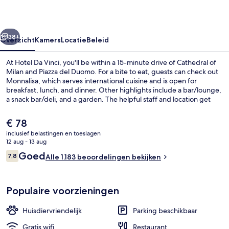
rige
Volgende
38+
Overzicht
Kamers
Locatie
Beleid
At Hotel Da Vinci, you'll be within a 15-minute drive of Cathedral of
Milan and Piazza del Duomo. For a bite to eat, guests can check out
Monnalisa, which serves international cuisine and is open for
breakfast, lunch, and dinner. Other highlights include a bar/lounge,
a snack bar/deli, and a garden. The helpful staff and location get
great marks from fellow travelers. The property is just a short walk
from public transportation: Milan Bruzzano Station is just steps away.
De
€ 78
huidige
inclusief belastingen en toeslagen
prijs
12 aug - 13 aug
Lounge
is
Beoordelingen
Goed
7,8
Alle 1.183 beoordelingen bekijken
€ 78
7,8 op 10 –
Populaire voorzieningen
Huisdiervriendelijk
Parking beschikbaar
Gratis wifi
Restaurant