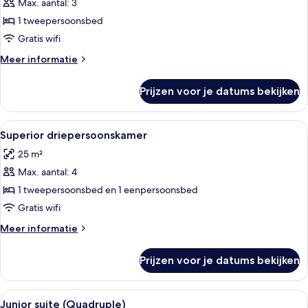
Max. aantal: 3
Superior
tweepersoonskamer,
1 tweepersoonsbed
1
Gratis wifi
tweepersoonsbed
Meer
Meer informatie
laden
details
over
Prijzen voor je datums bekijken
Superior
tweepersoonskamer,
1
Alle
Een moderne hotelkamer met een groot
4
tweepersoonsbed
Superior driepersoonskamer
foto's
25 m²
voor
Max. aantal: 4
Superior
driepersoonskamer
1 tweepersoonsbed en 1 eenpersoonsbed
laden
Gratis wifi
Meer
Meer informatie
details
over
Prijzen voor je datums bekijken
Superior
driepersoonskamer
Alle
Een moderne hotelkamer met een groot
6
Junior suite (Quadruple)