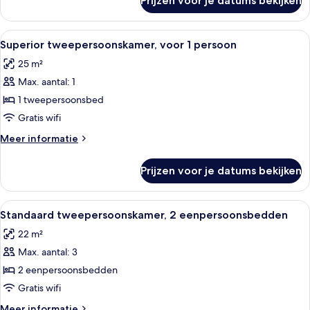
Prijzen voor je datums bekijken
Standaard
tweepersoonskamer,
voor
Alle
Een moderne hotelkamer met een groot
4
1
Superior tweepersoonskamer, voor 1 persoon
foto's
persoon
25 m²
voor
Max. aantal: 1
Superior
tweepersoonskamer,
1 tweepersoonsbed
voor
Gratis wifi
1
Meer
Meer informatie
persoon
details
laden
over
Prijzen voor je datums bekijken
Superior
tweepersoonskamer,
voor
Alle
Een hotelkamer met twee bedden, een
4
1
Standaard tweepersoonskamer, 2 eenpersoonsbedden
foto's
persoon
22 m²
voor
Max. aantal: 3
Standaard
tweepersoonskamer,
2 eenpersoonsbedden
2
Gratis wifi
eenpersoonsbedden
Meer
Meer informatie