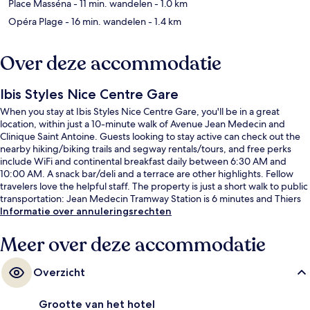
Place Masséna
- 11 min. wandelen
- 1.0 km
Opéra Plage
- 16 min. wandelen
- 1.4 km
Over deze accommodatie
Ibis Styles Nice Centre Gare
When you stay at Ibis Styles Nice Centre Gare, you'll be in a great
location, within just a 10-minute walk of Avenue Jean Medecin and
Clinique Saint Antoine. Guests looking to stay active can check out the
nearby hiking/biking trails and segway rentals/tours, and free perks
include WiFi and continental breakfast daily between 6:30 AM and
10:00 AM. A snack bar/deli and a terrace are other highlights. Fellow
travelers love the helpful staff. The property is just a short walk to public
transportation: Jean Medecin Tramway Station is 6 minutes and Thiers
Tramway Station is 8 minutes.
Informatie over annuleringsrechten
Meer over deze accommodatie
Overzicht
Grootte van het hotel