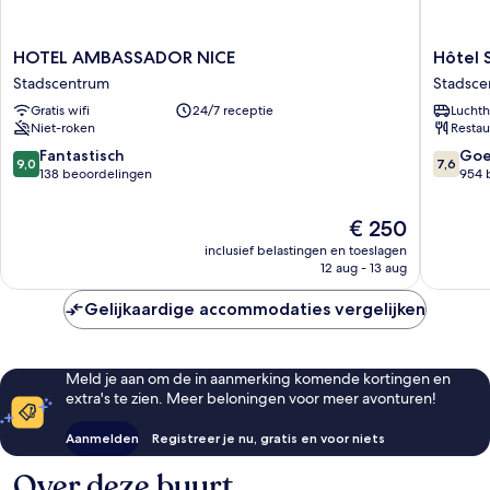
HOTEL
Hôtel
HOTEL AMBASSADOR NICE
Hôtel 
AMBASSADOR
Saint
Stadscentrum
Stadsce
NICE
George
Gratis wifi
24/7 receptie
Luchth
Stadscentrum
Stadsce
Niet-roken
Restau
9.0
7.6
Fantastisch
Go
9,0
7,6
van
van
138 beoordelingen
954 
10,
10,
Fantastisch,
Goed,
De
€ 250
138
954
prijs
inclusief belastingen en toeslagen
beoordelingen
beoorde
is
12 aug - 13 aug
€ 250
Gelijkaardige accommodaties vergelijken
Meld je aan om de in aanmerking komende kortingen en
extra's te zien. Meer beloningen voor meer avonturen!
Aanmelden
Registreer je nu, gratis en voor niets
Over deze buurt