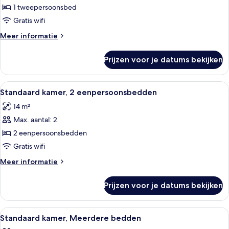
1
1 tweepersoonsbed
tweepersoonsbed
Gratis wifi
laden
Meer
Meer informatie
details
over
Prijzen voor je datums bekijken
Standaard
kamer,
1
Alle
Een hotelkamer met twee bedden, een z
9
tweepersoonsbed
Standaard kamer, 2 eenpersoonsbedden
foto's
14 m²
voor
Max. aantal: 2
Standaard
kamer,
2 eenpersoonsbedden
2
Gratis wifi
eenpersoonsbedden
Meer
Meer informatie
laden
details
over
Prijzen voor je datums bekijken
Standaard
kamer,
2
Alle
Standaard kamer, Meerdere bedden | 
7
eenpersoonsbedden
Standaard kamer, Meerdere bedden
foto's