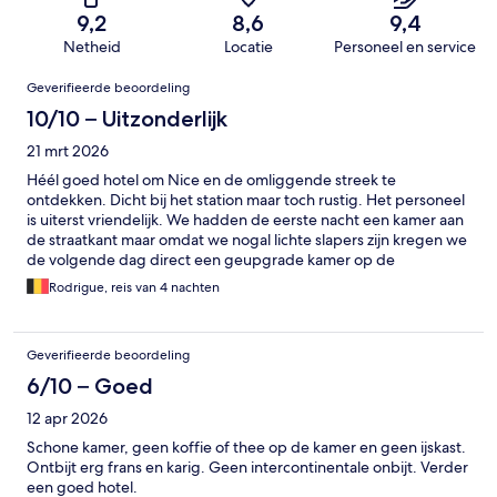
9,2
8,6
9,4
Netheid
Locatie
Personeel en service
Beoordelingen
Geverifieerde beoordeling
10/10 – Uitzonderlijk
21 mrt 2026
Héél goed hotel om Nice en de omliggende streek te
ontdekken. Dicht bij het station maar toch rustig. Het personeel
is uiterst vriendelijk. We hadden de eerste nacht een kamer aan
de straatkant maar omdat we nogal lichte slapers zijn kregen we
de volgende dag direct een geupgrade kamer op de
binnenkoer toegewezen. Ook enkele lekkere
Rodrigue, reis van 4 nachten
eetgelegenhedenvlak in de buurt waaronder de absolute
uitschieter restaurant Le Tchichou .
Geverifieerde beoordeling
6/10 – Goed
12 apr 2026
Schone kamer, geen koffie of thee op de kamer en geen ijskast.
Ontbijt erg frans en karig. Geen intercontinentale onbijt. Verder
een goed hotel.