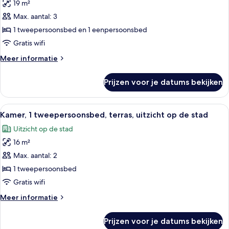
19 m²
voor
Max. aantal: 3
Standaard
kamer,
1 tweepersoonsbed en 1 eenpersoonsbed
Meerdere
Gratis wifi
bedden
Meer
Meer informatie
laden
details
over
Prijzen voor je datums bekijken
Standaard
kamer,
Meerdere
Alle
Een hotelkamer met een bed, een aan d
7
bedden
Kamer, 1 tweepersoonsbed, terras, uitzicht op de stad
foto's
Uitzicht op de stad
voor
16 m²
Kamer,
1
Max. aantal: 2
tweepersoonsbed,
1 tweepersoonsbed
terras,
Gratis wifi
uitzicht
Meer
Meer informatie
op
details
de
over
Prijzen voor je datums bekijken
Kamer,
stad