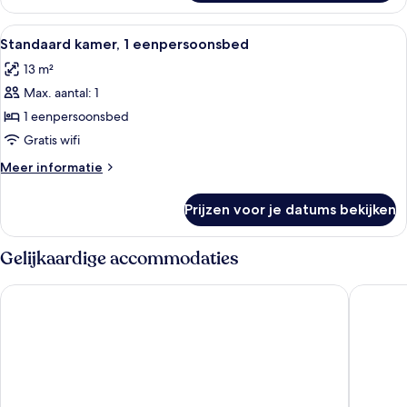
1
laden
tweepersoonsbed,
Alle
Een hotelkamer met een bed, een stoel,
5
terras,
Standaard kamer, 1 eenpersoonsbed
foto's
uitzicht
13 m²
op
voor
de
Max. aantal: 1
Standaard
stad
kamer,
1 eenpersoonsbed
1
Gratis wifi
eenpersoonsbed
Meer
Meer informatie
laden
details
over
Prijzen voor je datums bekijken
Standaard
kamer,
1
Gelijkaardige accommodaties
eenpersoonsbed
HOTEL AMBASSADOR NICE
Hôtel Sa