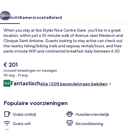
Gare
rige
Volgende
61+
Overzicht
Kamers
Locatie
Beleid
When you stay at Ibis Styles Nice Centre Gare, you'll be in a great
location, within just a 10-minute walk of Avenue Jean Medecin and
Clinique Saint Antoine. Guests looking to stay active can check out
the nearby hiking/biking trails and segway rentals/tours, and free
perks include WiFi and continental breakfast daily between 6:30
AM and 10:00 AM. A snack bar/deli and a terrace are other
highlights. Fellow travelers love the helpful staff. The property is just
De
€ 201
a short walk to public transportation: Jean Medecin Tramway
huidige
inclusief belastingen en toeslagen
Station is 6 minutes and Thiers Tramway Station is 8 minutes.
prijs
30 aug - 31 aug
Exterieur
is
Beoordelingen
Fantastisch
9,0
Alle 1.005 beoordelingen bekijken
€ 201
9,0 op 10 –
Populaire voorzieningen
Gratis ontbijt
Huisdiervriendelijk
Gratis wifi
Airconditioning