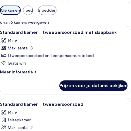
Beschikbare
Alle kamers
1 bed
2 bedden
filters
voor
6 van 6 kamers weergeven
kamers
Alle
Hotelkamer met een bed, een klein ta
8
Standaard kamer, 1 tweepersoonsbed met slaapbank
foto's
14 m²
voor
Max. aantal: 3
Standaard
kamer,
1 tweepersoonsbed en 1 eenpersoons zetelbed
1
Gratis wifi
tweepersoonsbed
Meer
Meer informatie
met
details
slaapbank
over
Prijzen voor je datums bekijken
Standaard
laden
kamer,
1
Alle
Een hotelkamer met een bed, een stoel,
8
tweepersoonsbed
Standaard kamer, 1 tweepersoonsbed
foto's
met
14 m²
slaapbank
voor
1 slaapkamer
Standaard
kamer,
Max. aantal: 2