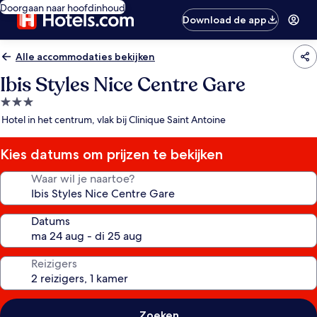
Doorgaan naar hoofdinhoud
Download de app
Alle accommodaties bekijken
Ibis Styles Nice Centre Gare
3.0-
sterrenaccommodatie
Hotel in het centrum, vlak bij Clinique Saint Antoine
Kies datums om prijzen te bekijken
Waar wil je naartoe?
Datums
Reizigers
Zoeken