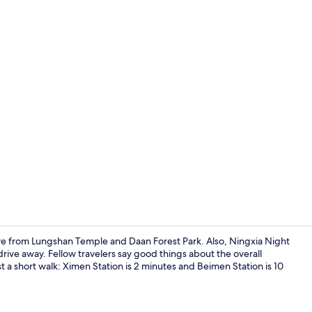
Deluxe tweep
ive from Lungshan Temple and Daan Forest Park. Also, Ningxia Night
rive away. Fellow travelers say good things about the overall
st a short walk: Ximen Station is 2 minutes and Beimen Station is 10
Interieur