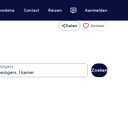
modatie
Contact
Reizen
Aanmelden
Delen
Opslaan
izigers
Zoeken