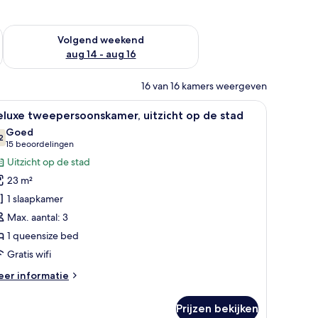
 dit weekend aug 7 - aug 9
De beschikbaarheid controleren voor volgend weekend aug 14
Volgend weekend
aug 14 - aug 16
16 van 16 kamers weergeven
beddengoed, een kluis op de kamer, gratis wifi, beddengoed
le
Een hotelkamer met een groot bed, nachtkast
8
luxe tweepersoonskamer, uitzicht op de stad
oto's
Goed
oor
2
7,2 van 10
(15
15 beoordelingen
eluxe
beoordelingen)
Uitzicht op de stad
weepersoonskamer,
23 m²
tzicht
1 slaapkamer
p
Max. aantal: 3
e
1 queensize bed
tad
aden
Gratis wifi
eer
er informatie
tails
er
Prijzen bekijken
luxe