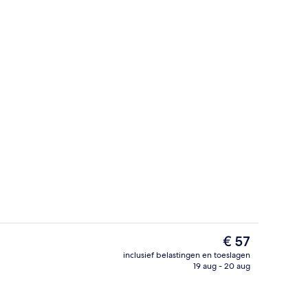
ersoonskamer, uitzicht op de stad | Luxe beddengoed, een kluis op de kamer
Lobby
De
€ 57
huidige
inclusief belastingen en toeslagen
prijs
19 aug - 20 aug
Restaurant
is
€ 57