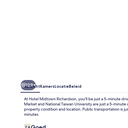
129+
Overzicht
Kamers
Locatie
Beleid
At Hotel Midtown Richardson, you'll be just a 5-minute dr
Market and National Taiwan University are just a 5-minute d
property condition and location. Public transportation is ju
minutes.
Beoordelingen
Goed
7,4