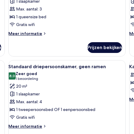
1 slaapkamer
laden
(
Max. aantal: 3
V
1 queensize bed
l
Gratis wifi
Meer
M
Meer informatie
Me
details
de
over
ov
n
Prijzen bekijken
Studio
Su
suite
ka
(N
No View) | Kamervoorziening
Alle
Standaard driepersoonskamer, geen ra
Al
6
Vi
Standaard driepersoonskamer, geen ramen
K
foto's
f
Zeer goed
voor
8,0
v
8,0 van 10
(1
1 beoordeling
Standaard
K
beoordeling)
20 m²
driepersoonskamer,
l
1 slaapkamer
geen
M
Me
Max. aantal: 4
ramen
de
1 tweepersoonsbed OF 1 eenpersoonsbed
ov
laden
K
Gratis wifi
Meer
Meer informatie
details