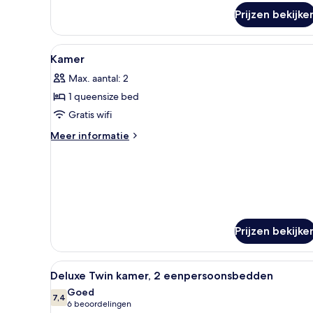
over
Prijzen bekijke
Superior
tweepersoonskamer
(No
Alle
Luxe beddengoed, een kluis op
8
View)
Kamer
foto's
Max. aantal: 2
voor
1 queensize bed
Kamer
laden
Gratis wifi
Meer
Meer informatie
details
over
Kamer
Prijzen bekijke
Alle
Een hotelkamer met twee bedde
4
Deluxe Twin kamer, 2 eenpersoonsbedden
foto's
Goed
voor
7,4
7,4 van 10
(6
6 beoordelingen