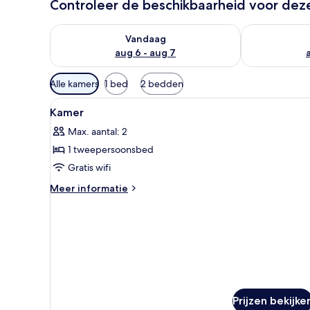
Controleer de beschikbaarheid voor de
De beschikbaarheid controleren voor vanavond aug 
De beschikbaa
Vandaag
aug 6 - aug 7
Beschikbare
Alle kamers
1 bed
2 bedden
filters
Alle
Luxe beddengoed, een kluis op
voor
4
Kamer
foto's
kamers
Max. aantal: 2
voor
1 tweepersoonsbed
Kamer
laden
Gratis wifi
Meer
Meer informatie
details
over
Kamer
Prijzen bekijke