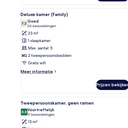
Alle
Een hotelkamer met een groot 
10
Deluxe kamer (Family)
foto's
Goed
voor
7,2
7,2 van 10
(20
20 beoordelingen
Deluxe
beoordelingen)
23 m²
kamer
1 slaapkamer
(Family)
Max. aantal: 5
laden
2 tweepersoonsbedden
Gratis wifi
Meer
Meer informatie
details
over
Prijzen bekijke
Deluxe
kamer
(Family)
Alle
Een hotelkamer met een bed, 
9
Tweepersoonskamer, geen ramen
foto's
Voortreffelijk
voor
8,8
8,8 van 10
(17
17 beoordelingen
Tweepersoonskamer,
beoordelingen)
13 m²
geen