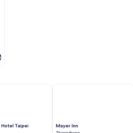
n
otel Taipei
Mayer Inn
Mayer
 Hotel Taipei
Mayer Inn
Inn
Zhongzheng