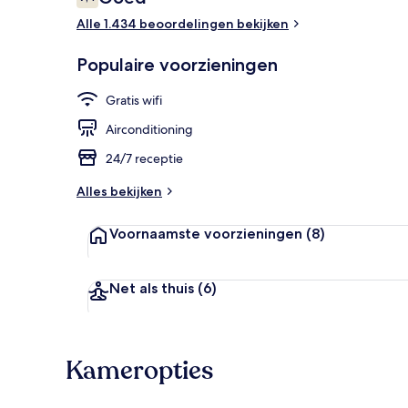
7,4 op 10 –
Alle 1.434 beoordelingen bekijken
Voorkant va
Populaire voorzieningen
Gratis wifi
Airconditioning
24/7 receptie
Alles bekijken
Voornaamste voorzieningen
(8)
Net als thuis
(6)
Kameropties