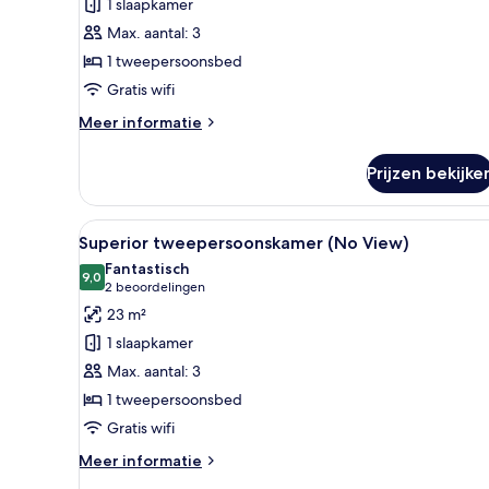
1 slaapkamer
ramen
Max. aantal: 3
laden
1 tweepersoonsbed
Gratis wifi
Meer
Meer informatie
details
over
Prijzen bekijke
Tweepersoonskamer,
geen
ramen
Alle
Superior tweepersoonskamer (
7
Superior tweepersoonskamer (No View)
foto's
Fantastisch
voor
9,0
9,0 van 10
(2
2 beoordelingen
Superior
beoordelingen)
23 m²
tweepersoonskamer
1 slaapkamer
(No
Max. aantal: 3
View)
1 tweepersoonsbed
laden
Gratis wifi
Meer
Meer informatie
details