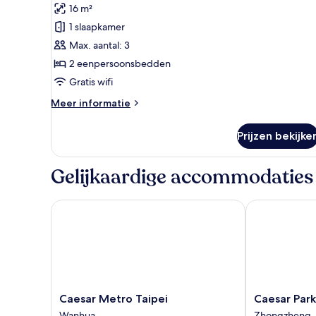
Deluxe
beoordelingen)
16 m²
Twin
1 slaapkamer
kamer,
Max. aantal: 3
2
2 eenpersoonsbedden
eenpersoonsbedden
Gratis wifi
laden
Meer
Meer informatie
details
over
Prijzen bekijke
Deluxe
Twin
kamer,
Gelijkaardige accommodaties
2
eenpersoonsbedden
Caesar Metro Taipei
Caesar Park H
Caesar
Caesar
Caesar Metro Taipei
Caesar Park
Metro
Park
Wanhua
Zhongzheng