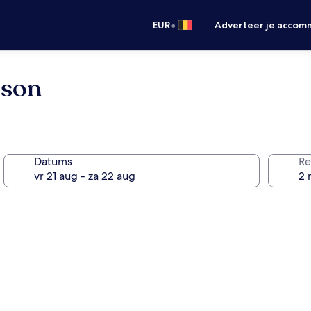
•
EUR
Adverteer je accom
dson
Datums
Re