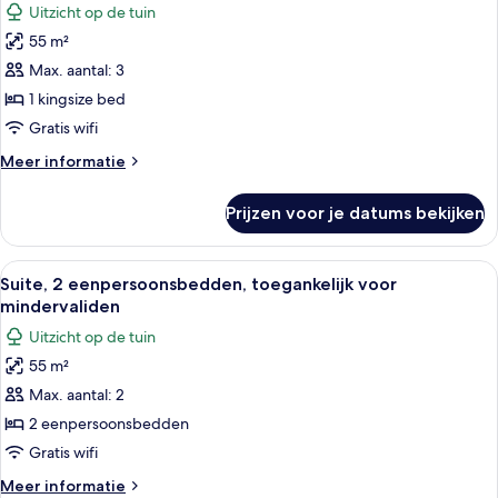
Uitzicht op de tuin
voor
55 m²
Junior
suite,
Max. aantal: 3
1
1 kingsize bed
kingsize
Gratis wifi
bed
Meer
Meer informatie
laden
details
over
Prijzen voor je datums bekijken
Junior
suite,
1
Alle
Een hotelkamer met twee bedden, een
7
kingsize
Suite, 2 eenpersoonsbedden, toegankelijk voor
foto's
bed
mindervaliden
voor
Uitzicht op de tuin
Suite,
55 m²
2
Max. aantal: 2
eenpersoonsbedden,
toegankelijk
2 eenpersoonsbedden
voor
Gratis wifi
mindervaliden
Meer
Meer informatie