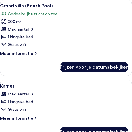
Alle
Een ruime eetruimte met een ronde hou
12
kingsize
Grand villa (Beach Pool)
foto's
bed
Gedeeltelijk uitzicht op zee
(Garden)
voor
300 m²
Grand
villa
Max. aantal: 3
(Beach
1 kingsize bed
Pool)
Gratis wifi
laden
Meer
Meer informatie
details
over
Prijzen voor je datums bekijken
Grand
villa
(Beach
Alle
Een hotelkamer met een bed, een bure
8
Pool)
Kamer
foto's
Max. aantal: 3
voor
1 kingsize bed
Kamer
laden
Gratis wifi
Meer
Meer informatie
details
over
Prijzen voor je datums bekijken