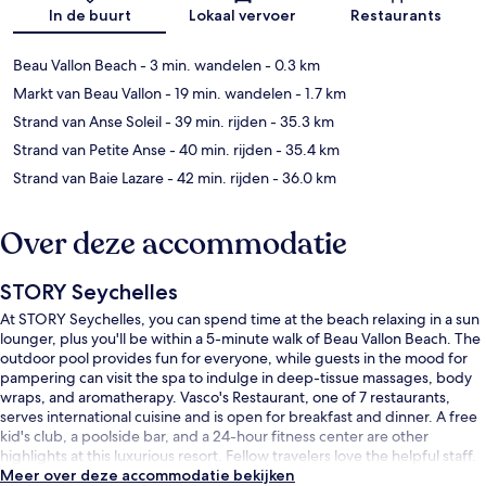
Kaart
In de buurt
Lokaal vervoer
Restaurants
Beau Vallon Beach
- 3 min. wandelen
- 0.3 km
Markt van Beau Vallon
- 19 min. wandelen
- 1.7 km
Strand van Anse Soleil
- 39 min. rijden
- 35.3 km
Strand van Petite Anse
- 40 min. rijden
- 35.4 km
Strand van Baie Lazare
- 42 min. rijden
- 36.0 km
Over deze accommodatie
STORY Seychelles
At STORY Seychelles, you can spend time at the beach relaxing in a sun
lounger, plus you'll be within a 5-minute walk of Beau Vallon Beach. The
outdoor pool provides fun for everyone, while guests in the mood for
pampering can visit the spa to indulge in deep-tissue massages, body
wraps, and aromatherapy. Vasco's Restaurant, one of 7 restaurants,
serves international cuisine and is open for breakfast and dinner. A free
kid's club, a poolside bar, and a 24-hour fitness center are other
highlights at this luxurious resort. Fellow travelers love the helpful staff.
Meer over deze accommodatie bekijken