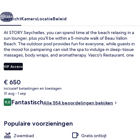
rige
Volgende
135+
Overzicht
Kamers
Locatie
Beleid
At STORY Seychelles, you can spend time at the beach relaxing in a
sun lounger, plus you'll be within a 5-minute walk of Beau Vallon
Beach. The outdoor pool provides fun for everyone, while guests in
the mood for pampering can visit the spa to indulge in deep-tissue
massages, body wraps, and aromatherapy. Vasco's Restaurant, one
of 7 restaurants, serves international cuisine and is open for
breakfast and dinner. A free kid's club, a poolside bar, and a 24-hour
VIP Access
fitness center are other highlights at this luxurious resort. Fellow
travelers love the helpful staff.
De
€ 650
Exterieur
huidige
inclusief belastingen en toeslagen
prijs
31 aug - 1 sep
is
Beoordelingen
Fantastisch
9,0
Alle 554 beoordelingen bekijken
€ 650
9,0 op 10 –
Populaire voorzieningen
Zwembad
Gratis ontbijt