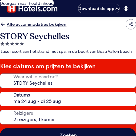
Doorgaan naar hoofdinhoud
Download de app
Alle accommodaties bekijken
STORY Seychelles
5.0-
sterrenaccommodatie
Luxe resort aan het strand met spa, in de buurt van Beau Vallon Beach
Kies datums om prijzen te bekijken
Waar wil je naartoe?
Datums
Reizigers
Zoeken