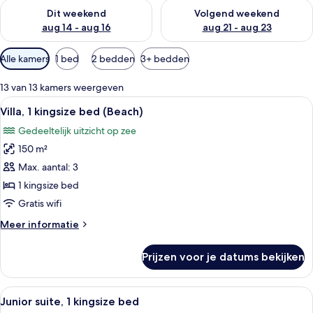
De beschikbaarheid controleren voor dit weekend aug 14 - au
De beschikbaarheid controler
Dit weekend
Volgend weekend
aug 14 - aug 16
aug 21 - aug 23
Beschikbare
Alle kamers
1 bed
2 bedden
3+ bedden
filters
voor
13 van 13 kamers weergeven
kamers
Alle
Een ruime woonkamer met een houten t
9
Villa, 1 kingsize bed (Beach)
foto's
Gedeeltelijk uitzicht op zee
voor
150 m²
Villa,
1
Max. aantal: 3
kingsize
1 kingsize bed
bed
Gratis wifi
(Beach)
Meer
Meer informatie
laden
details
over
Prijzen voor je datums bekijken
Villa,
1
kingsize
Alle
Een moderne badkamer met een vrijst
21
bed
Junior suite, 1 kingsize bed
foto's
(Beach)