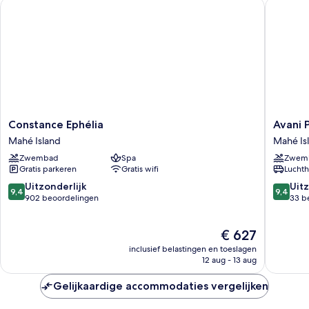
Constance Ephélia
Avani Pl
Constance
Avani
Constance Ephélia
Avani 
Ephélia
Plus
Mahé Island
Mahé Is
Mahé
Barbaro
Zwembad
Spa
Zwem
Island
Seychell
Gratis parkeren
Gratis wifi
Luchth
Mahé
Island
9.4
9.4
Uitzonderlijk
Uitz
9,4
9,4
van
van
902 beoordelingen
33 b
10,
10,
Uitzonderlijk,
Uitzonder
De
€ 627
902
33
prijs
beoordelingen
beoorde
inclusief belastingen en toeslagen
is
12 aug - 13 aug
€ 627
Gelijkaardige accommodaties vergelijken