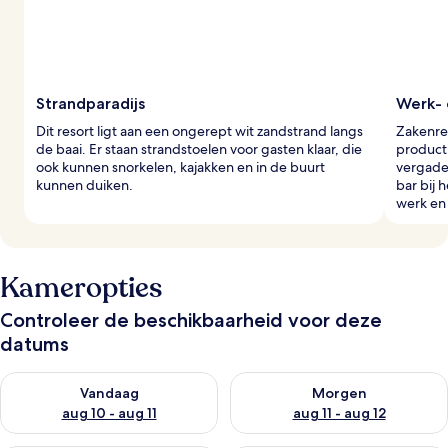
Strandparadijs
Werk- 
Dit resort ligt aan een ongerept wit zandstrand langs
Zakenre
de baai. Er staan strandstoelen voor gasten klaar, die
producti
ook kunnen snorkelen, kajakken en in de buurt
vergader
kunnen duiken.
bar bij 
werk en 
Kameropties
Controleer de beschikbaarheid voor deze
datums
De beschikbaarheid controleren voor vanavond aug 10 - aug 1
De beschikbaarheid controlere
Vandaag
Morgen
aug 10 - aug 11
aug 11 - aug 12