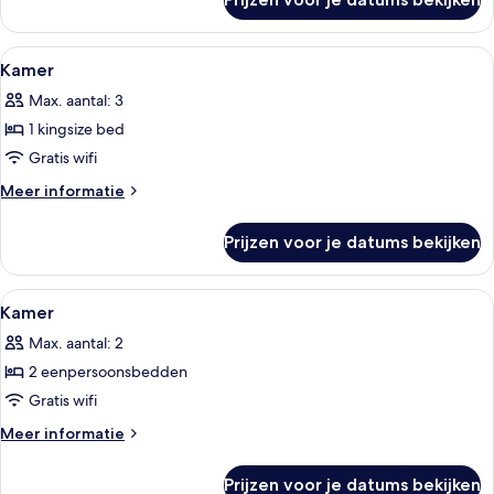
Kamer
Alle
Hotelkamer met een groot bed, twee n
7
Kamer
foto's
Max. aantal: 3
voor
1 kingsize bed
Kamer
laden
Gratis wifi
Meer
Meer informatie
details
over
Prijzen voor je datums bekijken
Kamer
Alle
Een hotelkamer met twee bedden, een
5
Kamer
foto's
Max. aantal: 2
voor
2 eenpersoonsbedden
Kamer
laden
Gratis wifi
Meer
Meer informatie
details
over
Prijzen voor je datums bekijken
Kamer