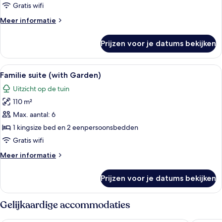
laden
Gratis wifi
Meer
Meer informatie
details
over
Prijzen voor je datums bekijken
Familie
suite,
balkon
Alle
Een hotelkamer met een bed, twee stoel
5
Familie suite (with Garden)
foto's
Uitzicht op de tuin
voor
110 m²
Familie
suite
Max. aantal: 6
(with
1 kingsize bed en 2 eenpersoonsbedden
Garden)
Gratis wifi
laden
Meer
Meer informatie
details
over
Prijzen voor je datums bekijken
Familie
suite
(with
Gelijkaardige accommodaties
Garden)