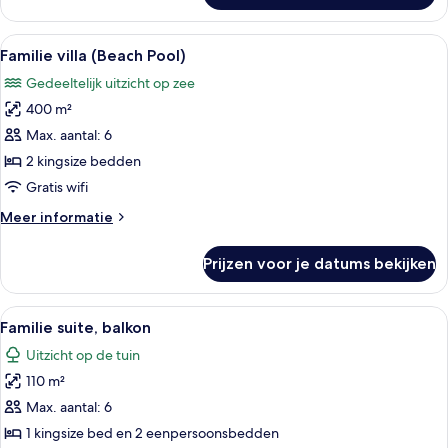
Alle
Familie villa (Beach Pool) | Hypoalle
9
Familie villa (Beach Pool)
foto's
Gedeeltelijk uitzicht op zee
voor
400 m²
Familie
villa
Max. aantal: 6
(Beach
2 kingsize bedden
Pool)
Gratis wifi
laden
Meer
Meer informatie
details
over
Prijzen voor je datums bekijken
Familie
villa
(Beach
Alle
Een kamer met een glazen deur die uit
7
Pool)
Familie suite, balkon
foto's
Uitzicht op de tuin
voor
110 m²
Familie
suite,
Max. aantal: 6
balkon
1 kingsize bed en 2 eenpersoonsbedden