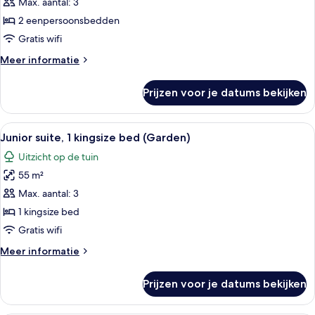
suite,
Max. aantal: 3
2
2 eenpersoonsbedden
eenpersoonsbedden
Gratis wifi
laden
Meer
Meer informatie
details
over
Prijzen voor je datums bekijken
Junior
suite,
2
Alle
Een groot bed met witte lakens, een r
17
eenpersoonsbedden
Junior suite, 1 kingsize bed (Garden)
foto's
Uitzicht op de tuin
voor
55 m²
Junior
suite,
Max. aantal: 3
1
1 kingsize bed
kingsize
Gratis wifi
bed
Meer
Meer informatie
(Garden)
details
laden
over
Prijzen voor je datums bekijken
Junior
suite,
1