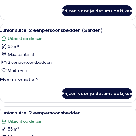
laden
details
over
Prijzen voor je datums bekijken
Suite,
2
eenpersoonsbedden,
Alle
Een hotelkamer met twee bedden, een h
15
toegankelijk
Junior suite, 2 eenpersoonsbedden (Garden)
foto's
voor
Uitzicht op de tuin
mindervaliden
voor
55 m²
Junior
suite,
Max. aantal: 3
2
2 eenpersoonsbedden
eenpersoonsbedden
Gratis wifi
(Garden)
Meer
Meer informatie
laden
details
over
Prijzen voor je datums bekijken
Junior
suite,
2
Alle
Een hotelkamer met twee bedden, een h
16
eenpersoonsbedden
Junior suite, 2 eenpersoonsbedden
foto's
(Garden)
Uitzicht op de tuin
voor
55 m²
Junior