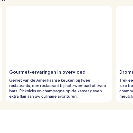
Gourmet-ervaringen in overvloed
Drome
Geniet van de Amerikaanse keuken bij twee
Trek ee
restaurants, een restaurant bij het zwembad of twee
luxe be
bars. Picknicks en champagne op de kamer geven
champa
extra flair aan uw culinaire avonturen.
meubila