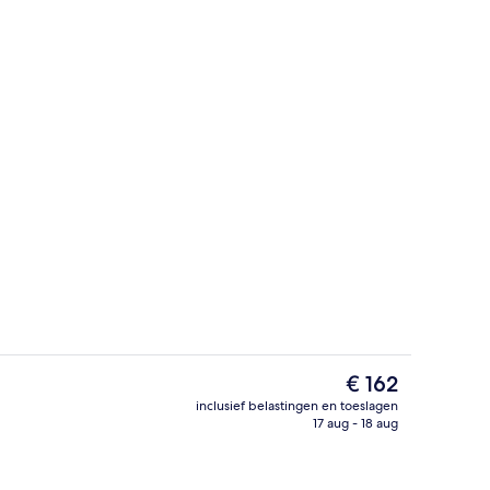
cd-televisie met kabelzenders, televisie en tafelvoetbal
Koffiebar
De
€ 162
huidige
inclusief belastingen en toeslagen
prijs
17 aug - 18 aug
el
Zitruimte lobby
is
€ 162