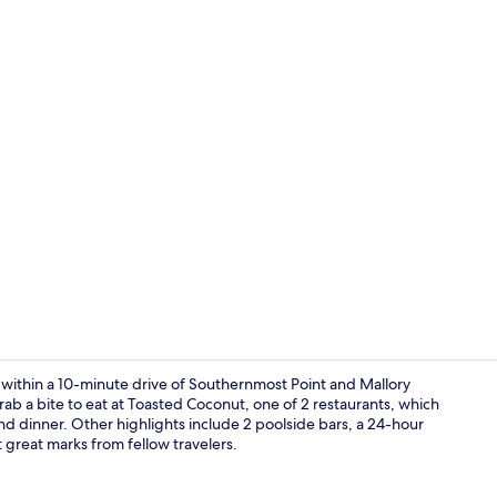
Een 42-inch l
 within a 10-minute drive of Southernmost Point and Mallory
rab a bite to eat at Toasted Coconut, one of 2 restaurants, which
nd dinner. Other highlights include 2 poolside bars, a 24-hour
Cadeauwink
t great marks from fellow travelers.