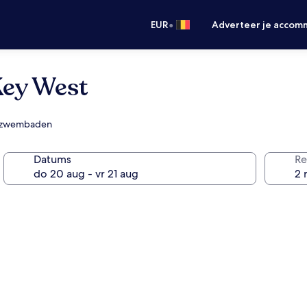
•
EUR
Adverteer je accom
Key West
tenzwembaden
Datums
Re