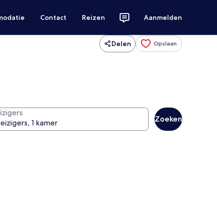
modatie
Contact
Reizen
Aanmelden
Delen
Opslaan
izigers
Zoeken