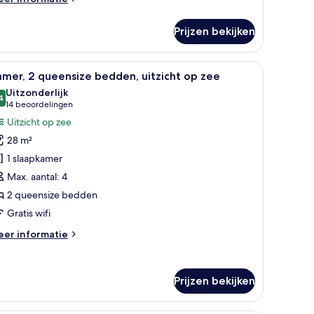
tails
er
Prijzen bekijken
mer,
eensize
bed, een televisie, een bureau en uitzicht op het landschap.
le
Een slaapkamer met een bed, twee nachtkastje
10
edden
mer, 2 queensize bedden, uitzicht op zee
oto's
sland
Uitzonderlijk
ew,
oor
4
9,4 van 10
(14
14 beoordelingen
gh
amer,
beoordelingen)
Uitzicht op zee
oor)
28 m²
ueensize
1 slaapkamer
edden,
Max. aantal: 4
tzicht
2 queensize bedden
p
ee
Gratis wifi
aden
eer
er informatie
tails
er
mer,
Prijzen bekijken
eensize
dden,