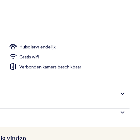
baden, zwembadcabana's (toeslag) en parasols bij het zwembad
Huisdiervriendelijk
Gratis wifi
Verbonden kamers beschikbaar
ig vinden