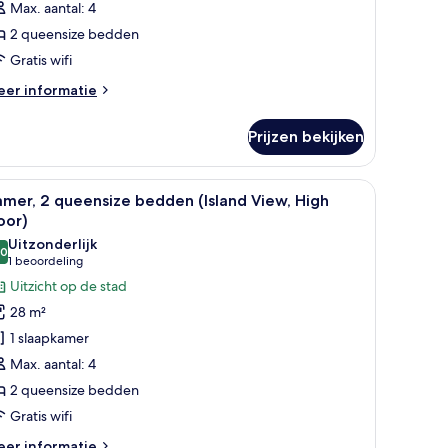
Max. aantal: 4
edden,
2 queensize bedden
tzicht
Gratis wifi
p
wembad
eer
er informatie
aden
tails
er
Prijzen bekijken
mer,
eensize
 een sofa, een televisie, een bureau en een badkamer door een geopende d
le
Een moderne hotelkamer met een groot bed, e
9
dden,
mer, 2 queensize bedden (Island View, High
oto's
tzicht
oor)
p
oor
Uitzonderlijk
wembad
,0
amer,
10,0 van 10
(1
1 beoordeling
beoordeling)
Uitzicht op de stad
ueensize
28 m²
edden
1 slaapkamer
sland
Max. aantal: 4
iew,
2 queensize bedden
igh
Gratis wifi
loor)
aden
eer
er informatie