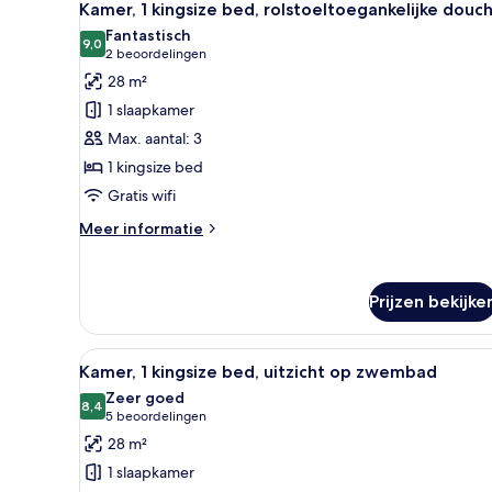
6
Kamer, 1 kingsize bed, rolstoeltoegankelijke douc
foto's
Fantastisch
voor
9,0
9,0 van 10
(2
2 beoordelingen
Kamer,
beoordelingen)
28 m²
1
1 slaapkamer
kingsize
Max. aantal: 3
bed,
1 kingsize bed
rolstoeltoegankelijke
Gratis wifi
douche
laden
Meer
Meer informatie
details
over
Kamer,
Prijzen bekijke
1
kingsize
bed,
Alle
Een moderne hotelkamer met e
rolstoeltoegankelijke
8
Kamer, 1 kingsize bed, uitzicht op zwembad
foto's
douche
Zeer goed
voor
8,4
8,4 van 10
(5
5 beoordelingen
Kamer,
beoordelingen)
28 m²
1
1 slaapkamer
kingsize