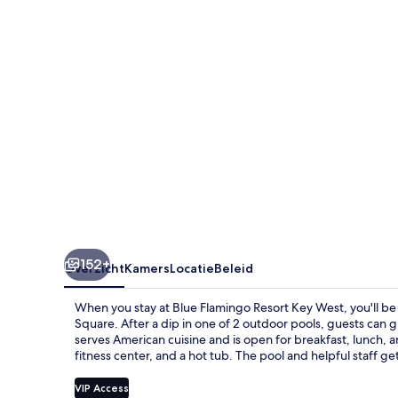
West
152+
Overzicht
Kamers
Locatie
Beleid
When you stay at Blue Flamingo Resort Key West, you'll be
Square. After a dip in one of 2 outdoor pools, guests can g
serves American cuisine and is open for breakfast, lunch, a
fitness center, and a hot tub. The pool and helpful staff ge
VIP Access