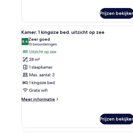
2
zwembad
queensize
laden
bedden,
Prijzen bekijke
toegankelijk
voor
slechthorenden,
Alle
Een moderne hotelkamer met een
11
Kamer, 1 kingsize bed, uitzicht op zee
uitzicht
foto's
op
Zeer goed
voor
8,4
8,4 van 10
zwembad
(13
13 beoordelingen
Kamer,
beoordelingen)
Uitzicht op zee
1
28 m²
kingsize
1 slaapkamer
bed,
Max. aantal: 3
uitzicht
1 kingsize bed
op
zee
Gratis wifi
laden
Meer
Meer informatie
details
over
Kamer,
Prijzen bekijke
1
kingsize
bed,