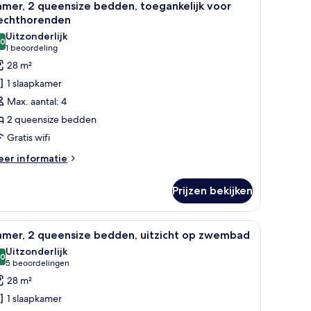
5
d,
mer, 2 queensize bedden, toegankelijk voor
oto's
egankelijk
lechthorenden
or
oor
Uitzonderlijk
echthorenden
,0
amer,
10,0 van 10
(1
1 beoordeling
beoordeling)
28 m²
ueensize
1 slaapkamer
edden,
Max. aantal: 4
oegankelijk
2 queensize bedden
oor
Gratis wifi
lechthorenden
aden
eer
er informatie
tails
er
Prijzen bekijken
mer,
eensize
 op palmbomen en een balkon met een zwembad.
en bank, een bijzettafeltje, een televisie en een kledingkast.
le
Een slaapkamer met een bed, twee nachtkastje
7
dden,
amer, 2 queensize bedden, uitzicht op zwembad
oto's
egankelijk
Uitzonderlijk
or
oor
,0
10,0 van 10
(5
5 beoordelingen
echthorenden
amer,
beoordelingen)
28 m²
1 slaapkamer
ueensize