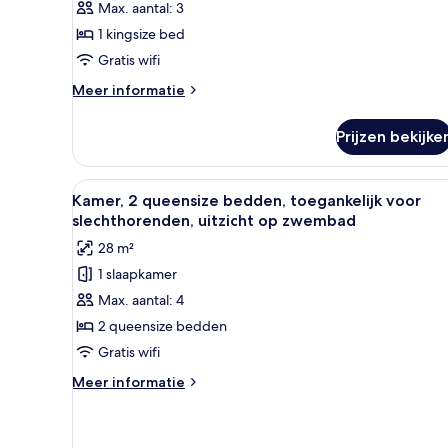
Max. aantal: 3
bed,
1 kingsize bed
uitzicht
Gratis wifi
op
zwembad
Meer
Meer informatie
laden
details
over
Prijzen bekijke
Kamer,
1
kingsize
Alle
Een slaapkamer met een bed, tw
6
bed,
Kamer, 2 queensize bedden, toegankelijk voor
foto's
uitzicht
slechthorenden, uitzicht op zwembad
op
voor
28 m²
zwembad
Kamer,
1 slaapkamer
2
Max. aantal: 4
queensize
bedden,
2 queensize bedden
toegankelijk
Gratis wifi
voor
Meer
Meer informatie
slechthorenden,
details
uitzicht
over
Kamer,
op