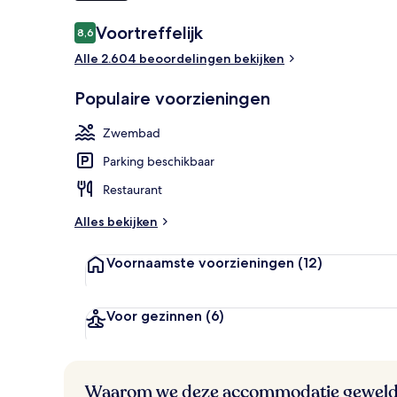
Beoordelingen
Voortreffelijk
8,6
8,6 op 10 –
2 buitenzwem
Alle 2.604 beoordelingen bekijken
Populaire voorzieningen
Zwembad
Parking beschikbaar
Restaurant
Alles bekijken
Voornaamste voorzieningen
(12)
Voor gezinnen
(6)
Waarom we deze accommodatie geweld