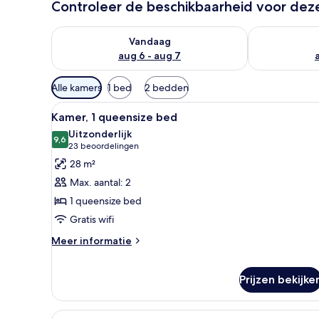
Controleer de beschikbaarheid voor de
De beschikbaarheid controleren voor vanavond aug 
De beschikbaa
Vandaag
aug 6 - aug 7
Beschikbare
Alle kamers
1 bed
2 bedden
filters
Alle
Een netjes opgemaakt bed met
voor
5
Kamer, 1 queensize bed
foto's
kamers
Uitzonderlijk
voor
9,6
9,6 van 10
(23
23 beoordelingen
Kamer,
beoordelingen)
28 m²
1
Max. aantal: 2
queensize
1 queensize bed
bed
Gratis wifi
laden
Meer
Meer informatie
details
over
Kamer,
Prijzen bekijke
1
queensize
Alle
Een moderne hotelkamer met een
bed