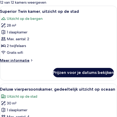
voor
12 van 12 kamers weergeven
kamers
Alle
Een hotelkamer met twee enkele bedden
8
Superior Twin kamer, uitzicht op de stad
foto's
Uitzicht op de bergen
voor
28 m²
Superior
Twin
1 slaapkamer
kamer,
Max. aantal: 2
uitzicht
2 twijfelaars
op
Gratis wifi
de
Meer
Meer informatie
stad
details
laden
over
Prijzen voor je datums bekijken
Superior
Twin
kamer,
Alle
Een hotelkamer met twee bedden, een 
17
uitzicht
Deluxe vierpersoonskamer, gedeeltelijk uitzicht op oceaan
foto's
op
Uitzicht op de stad
de
voor
stad
30 m²
Deluxe
vierpersoonskamer,
1 slaapkamer
gedeeltelijk
Max. aantal: 4