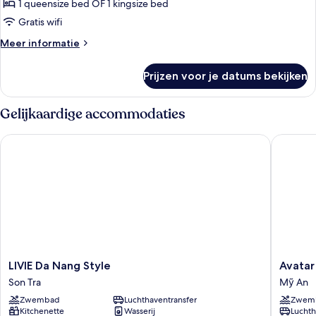
uitzicht
1 queensize bed OF 1 kingsize bed
op
Gratis wifi
de
Meer
Meer informatie
stad
details
laden
over
Prijzen voor je datums bekijken
Superior
tweepersoonskamer,
uitzicht
Gelijkaardige accommodaties
op
de
LIVIE Da Nang Style
Avatar D
stad
LIVIE
Avatar
LIVIE Da Nang Style
Avatar
Da
Danang
Son Tra
Mỹ An
Nang
Mỹ
Zwembad
Luchthaventransfer
Zwem
Style
An
Kitchenette
Wasserij
Luchth
Son