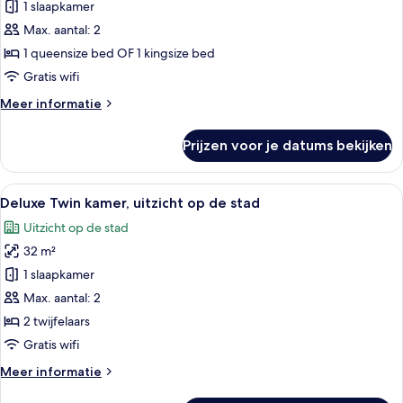
1 slaapkamer
Superior
tweepersoonskamer
Max. aantal: 2
laden
1 queensize bed OF 1 kingsize bed
Gratis wifi
Meer
Meer informatie
details
over
Prijzen voor je datums bekijken
Superior
tweepersoonskamer
Alle
Een hotelkamer met twee bedden, een 
7
Deluxe Twin kamer, uitzicht op de stad
foto's
Uitzicht op de stad
voor
32 m²
Deluxe
Twin
1 slaapkamer
kamer,
Max. aantal: 2
uitzicht
2 twijfelaars
op
Gratis wifi
de
Meer
Meer informatie
stad
details
laden
over