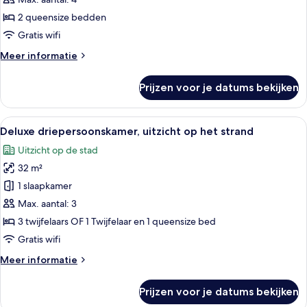
uitzicht
2 queensize bedden
op
Gratis wifi
oceaan
Meer
Meer informatie
laden
details
over
Prijzen voor je datums bekijken
Deluxe
vierpersoonskamer,
gedeeltelijk
Alle
Een hotelkamer met drie eenpersoonsbe
15
uitzicht
Deluxe driepersoonskamer, uitzicht op het strand
foto's
op
Uitzicht op de stad
oceaan
voor
32 m²
Deluxe
driepersoonskamer,
1 slaapkamer
uitzicht
Max. aantal: 3
op
3 twijfelaars OF 1 Twijfelaar en 1 queensize bed
het
Gratis wifi
strand
Meer
Meer informatie
laden
details
over
Prijzen voor je datums bekijken
Deluxe