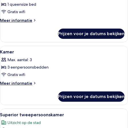
1 queensize bed
Kamer
laden
Gratis wifi
Meer
Meer informatie
details
over
Prijzen voor je datums bekijken
Kamer
Alle
Hypoallergeen beddengoed, een miniba
15
Kamer
foto's
Max. aantal: 3
voor
3 eenpersoonsbedden
Kamer
laden
Gratis wifi
Meer
Meer informatie
details
over
Prijzen voor je datums bekijken
Kamer
Alle
Superior tweepersoonskamer | Hypoal
9
Superior tweepersoonskamer
foto's
Uitzicht op de stad
voor