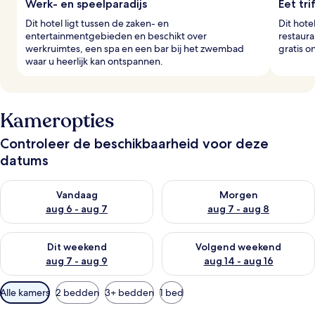
Werk- en speelparadijs
Eet tri
Dit hotel ligt tussen de zaken- en
Dit hote
entertainmentgebieden en beschikt over
restaura
werkruimtes, een spa en een bar bij het zwembad
gratis o
waar u heerlijk kan ontspannen.
Kameropties
Controleer de beschikbaarheid voor deze
datums
De beschikbaarheid controleren voor vanavond aug 6 - aug 7
De beschikbaarheid controler
Vandaag
Morgen
aug 6 - aug 7
aug 7 - aug 8
De beschikbaarheid controleren voor dit weekend aug 7 - aug
De beschikbaarheid controler
Dit weekend
Volgend weekend
aug 7 - aug 9
aug 14 - aug 16
Beschikbare
Alle kamers
2 bedden
3+ bedden
1 bed
filters