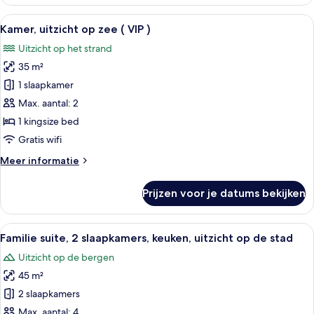
driepersoonskamer,
uitzicht
Alle
Een hotelkamer met een bed, een paars
17
op
Kamer, uitzicht op zee ( VIP )
foto's
het
Uitzicht op het strand
strand
voor
35 m²
Kamer,
uitzicht
1 slaapkamer
op
Max. aantal: 2
zee
1 kingsize bed
(
Gratis wifi
VIP
Meer
Meer informatie
)
details
laden
over
Prijzen voor je datums bekijken
Kamer,
uitzicht
op
Alle
Een moderne hotelkamer met een flatsc
11
zee
Familie suite, 2 slaapkamers, keuken, uitzicht op de stad
foto's
(
Uitzicht op de bergen
VIP
voor
)
45 m²
Familie
suite,
2 slaapkamers
2
Max. aantal: 4