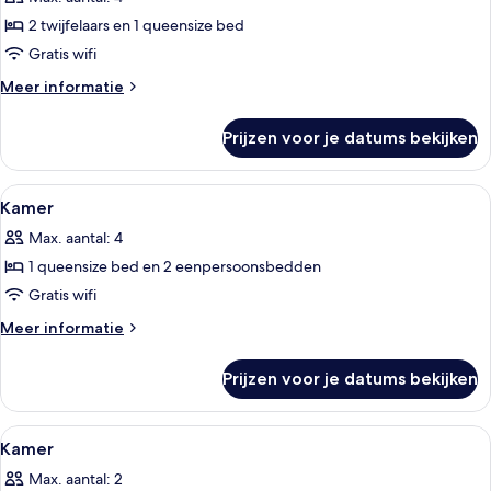
slaapkamers,
2 twijfelaars en 1 queensize bed
keuken,
Gratis wifi
uitzicht
Meer
Meer informatie
op
details
de
over
Prijzen voor je datums bekijken
stad
Familie
suite,
laden
2
Alle
Hypoallergeen beddengoed, een miniba
13
slaapkamers,
Kamer
foto's
keuken,
Max. aantal: 4
uitzicht
voor
op
1 queensize bed en 2 eenpersoonsbedden
Kamer
de
laden
Gratis wifi
stad
Meer
Meer informatie
details
over
Prijzen voor je datums bekijken
Kamer
Alle
Hypoallergeen beddengoed, een miniba
8
Kamer
foto's
Max. aantal: 2
voor