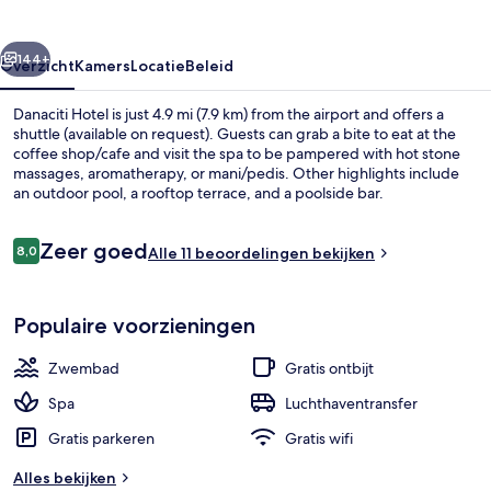
rige
Volgende
144+
Overzicht
Kamers
Locatie
Beleid
Danaciti Hotel is just 4.9 mi (7.9 km) from the airport and offers a
shuttle (available on request). Guests can grab a bite to eat at the
coffee shop/cafe and visit the spa to be pampered with hot stone
massages, aromatherapy, or mani/pedis. Other highlights include
an outdoor pool, a rooftop terrace, and a poolside bar.
Beoordelingen
Zeer goed
8,0
Alle 11 beoordelingen bekijken
8,0 op 10 –
Een buitenzwembad en ligstoelen
Populaire voorzieningen
Zwembad
Gratis ontbijt
Spa
Luchthaventransfer
Gratis parkeren
Gratis wifi
Alles bekijken