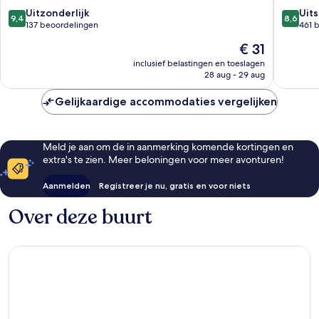
Tra
9.4
8.6
Uitzonderlijk
Uit
9,4
8,6
van
van
137 beoordelingen
461 
10,
10,
De
€ 31
Uitzonderlijk,
Uitstek
prijs
137
461
inclusief belastingen en toeslagen
is
28 aug - 29 aug
beoordelingen
beoorde
€ 31
Gelijkaardige accommodaties vergelijken
Meld je aan om de in aanmerking komende kortingen en
extra's te zien. Meer beloningen voor meer avonturen!
Aanmelden
Registreer je nu, gratis en voor niets
Over deze buurt