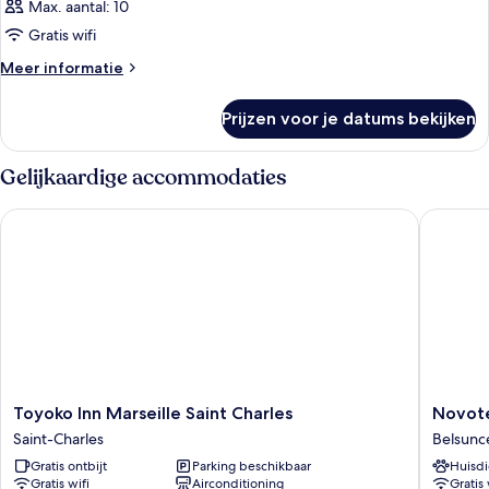
Max. aantal: 10
Gratis wifi
Meer
Meer informatie
details
over
Prijzen voor je datums bekijken
Kamer
Gelijkaardige accommodaties
Toyoko Inn Marseille Saint Charles
Novotel 
Toyoko
Novotel
Toyoko Inn Marseille Saint Charles
Novote
Inn
Marseill
Saint-Charles
Belsunc
Marseille
Centre
Gratis ontbijt
Parking beschikbaar
Huisdi
Saint
Gare
Gratis wifi
Airconditioning
Gratis 
Charles
Belsunc