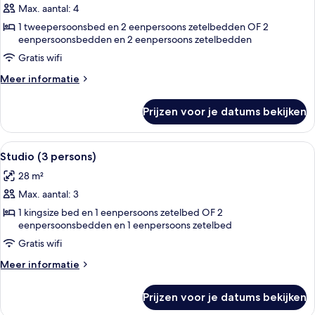
Max. aantal: 4
Appartement,
1
1 tweepersoonsbed en 2 eenpersoons zetelbedden OF 2
eenpersoonsbedden en 2 eenpersoons zetelbedden
slaapkamer
Gratis wifi
laden
Meer
Meer informatie
details
over
Prijzen voor je datums bekijken
Appartement,
1
slaapkamer
Alle
Een moderne hotelkamer met een groo
11
Studio (3 persons)
foto's
28 m²
voor
Max. aantal: 3
Studio
(3
1 kingsize bed en 1 eenpersoons zetelbed OF 2
eenpersoonsbedden en 1 eenpersoons zetelbed
persons)
Gratis wifi
laden
Meer
Meer informatie
details
over
Prijzen voor je datums bekijken
Studio
(3