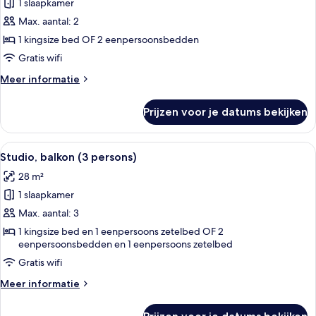
1 slaapkamer
Studio,
balkon
Max. aantal: 2
(2
1 kingsize bed OF 2 eenpersoonsbedden
persons)
Gratis wifi
laden
Meer
Meer informatie
details
over
Prijzen voor je datums bekijken
Studio,
balkon
(2
Alle
Een moderne hotelkamer met twee bedd
30
persons)
Studio, balkon (3 persons)
foto's
28 m²
voor
1 slaapkamer
Studio,
balkon
Max. aantal: 3
(3
1 kingsize bed en 1 eenpersoons zetelbed OF 2
eenpersoonsbedden en 1 eenpersoons zetelbed
persons)
laden
Gratis wifi
Meer
Meer informatie
details
over