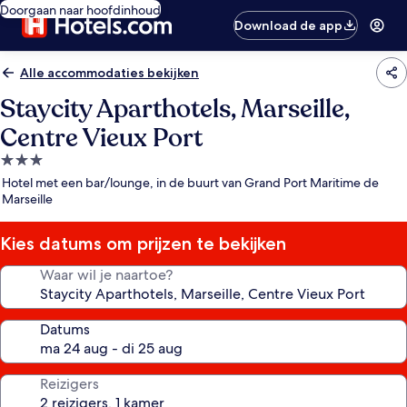
Doorgaan naar hoofdinhoud
Download de app
Alle accommodaties bekijken
Staycity Aparthotels, Marseille,
Centre Vieux Port
3.0-
sterrenaccommodatie
Hotel met een bar/lounge, in de buurt van Grand Port Maritime de
Marseille
Kies datums om prijzen te bekijken
Waar wil je naartoe?
Datums
Reizigers