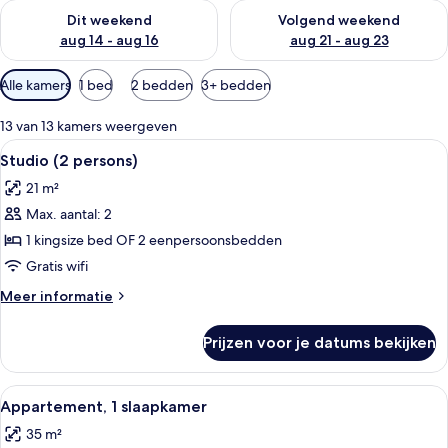
De beschikbaarheid controleren voor dit weekend aug 14 - au
De beschikbaarheid controler
Dit weekend
Volgend weekend
aug 14 - aug 16
aug 21 - aug 23
Beschikbare
Alle kamers
1 bed
2 bedden
3+ bedden
filters
voor
13 van 13 kamers weergeven
kamers
Alle
Een moderne hotelkamer met een groo
8
Studio (2 persons)
foto's
21 m²
voor
Max. aantal: 2
Studio
(2
1 kingsize bed OF 2 eenpersoonsbedden
persons)
Gratis wifi
laden
Meer
Meer informatie
details
over
Prijzen voor je datums bekijken
Studio
(2
persons)
Alle
Een moderne woonkamer met een groen
12
Appartement, 1 slaapkamer
foto's
35 m²
voor