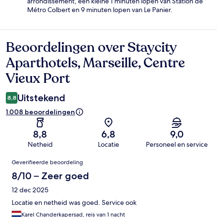
arrondissement, een kleine 1 minuten lopen van Station de
Métro Colbert en 9 minuten lopen van Le Panier.
Beoordelingen over Staycity
Beoordelingen
Aparthotels, Marseille, Centre
Vieux Port
Uitstekend
8,8
1.008 beoordelingen
8,8
6,8
9,0
Netheid
Locatie
Personeel en service
Beoordelingen
Geverifieerde beoordeling
8/10 – Zeer goed
12 dec 2025
Locatie en netheid was goed. Service ook
Karel Chanderkapersad, reis van 1 nacht