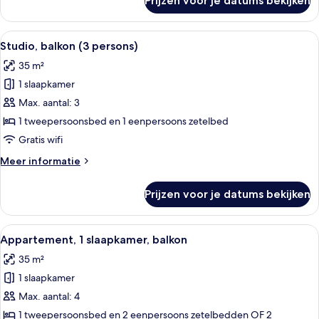
Prijzen voor je datums bekijken
Studio,
balkon
(3
Alle
Een moderne hotelkamer met een gro
11
persons)
Studio, balkon (3 persons)
foto's
35 m²
voor
1 slaapkamer
Studio,
balkon
Max. aantal: 3
(3
1 tweepersoonsbed en 1 eenpersoons zetelbed
persons)
Gratis wifi
laden
Meer
Meer informatie
details
over
Prijzen voor je datums bekijken
Studio,
balkon
(3
Alle
Een moderne woonkamer met een bank,
11
persons)
Appartement, 1 slaapkamer, balkon
foto's
35 m²
voor
1 slaapkamer
Appartement,
1
Max. aantal: 4
slaapkamer,
1 tweepersoonsbed en 2 eenpersoons zetelbedden OF 2