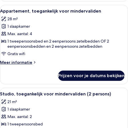
persons)
Alle
Een moderne hotelkamer met twee bed
18
Appartement, toegankelijk voor mindervaliden
foto's
28 m²
voor
1 slaapkamer
Appartement,
toegankelijk
Max. aantal: 4
voor
1 tweepersoonsbed en 2 eenpersoons zetelbedden OF 2
eenpersoonsbedden en 2 eenpersoons zetelbedden
mindervaliden
laden
Gratis wifi
Meer
Meer informatie
details
over
Prijzen voor je datums bekijken
Appartement,
toegankelijk
voor
Alle
Een moderne hotelkamer met een groot 
10
mindervaliden
Studio, toegankelijk voor mindervaliden (2 persons)
foto's
21 m²
voor
1 slaapkamer
Studio,
toegankelijk
Max. aantal: 2
voor
1 tweepersoonsbed