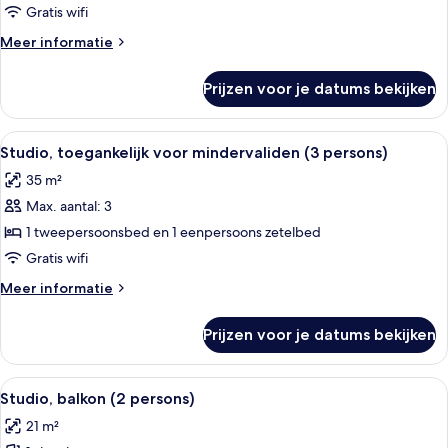
mindervaliden
Gratis wifi
(2
Meer
Meer informatie
persons)
details
laden
over
Prijzen voor je datums bekijken
Studio,
toegankelijk
voor
Alle
Een moderne hotelkamer met een groot
8
mindervaliden
Studio, toegankelijk voor mindervaliden (3 persons)
foto's
(2
35 m²
persons)
voor
Max. aantal: 3
Studio,
toegankelijk
1 tweepersoonsbed en 1 eenpersoons zetelbed
voor
Gratis wifi
mindervaliden
Meer
Meer informatie
(3
details
persons)
over
Prijzen voor je datums bekijken
Studio,
laden
toegankelijk
voor
Alle
Een moderne hotelkamer met een groot 
13
mindervaliden
Studio, balkon (2 persons)
foto's
(3
21 m²
persons)
voor