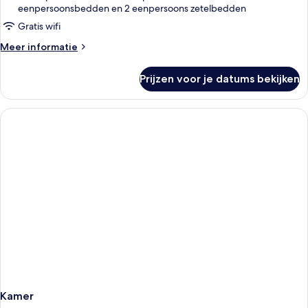
eenpersoonsbedden en 2 eenpersoons zetelbedden
balkon
laden
Gratis wifi
Meer
Meer informatie
details
over
Prijzen voor je datums bekijken
Appartement,
1
slaapkamer,
balkon
Kamer