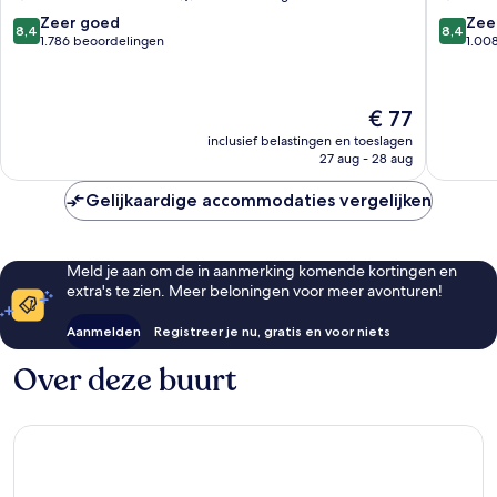
Saint-
8.4
8.4
Zeer goed
Zee
8,4
8,4
Charles
van
van
1.786 beoordelingen
1.00
10,
10,
Zeer
Zeer
goed,
goed,
De
€ 77
1.786
1.008
prijs
beoordelingen
beoorde
inclusief belastingen en toeslagen
is
27 aug - 28 aug
€ 77
Gelijkaardige accommodaties vergelijken
Meld je aan om de in aanmerking komende kortingen en
extra's te zien. Meer beloningen voor meer avonturen!
Aanmelden
Registreer je nu, gratis en voor niets
Over deze buurt