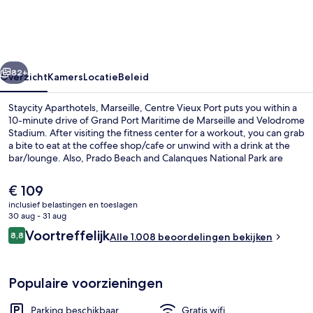
Centre
Vieux
Port
rige
Volgende
82+
Overzicht
Kamers
Locatie
Beleid
Staycity Aparthotels, Marseille, Centre Vieux Port puts you within a
10-minute drive of Grand Port Maritime de Marseille and Velodrome
Stadium. After visiting the fitness center for a workout, you can grab
a bite to eat at the coffee shop/cafe or unwind with a drink at the
bar/lounge. Also, Prado Beach and Calanques National Park are
within a short drive. Fellow travelers love the helpful staff. The
property is just a short walk to public transportation: Colbert Metro
De
€ 109
Station is steps away and Jules Guesde Station is 3 minutes.
huidige
inclusief belastingen en toeslagen
prijs
30 aug - 31 aug
Voorkant van accommodatie
is
Beoordelingen
Voortreffelijk
8,8
Alle 1.008 beoordelingen bekijken
€ 109
8,8 op 10 –
Populaire voorzieningen
Parking beschikbaar
Gratis wifi