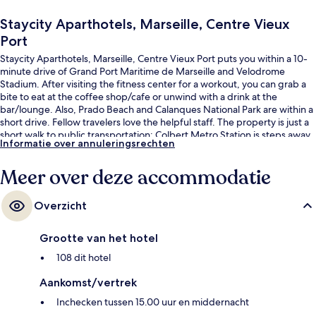
Staycity Aparthotels, Marseille, Centre Vieux
Port
Staycity Aparthotels, Marseille, Centre Vieux Port puts you within a 10-
minute drive of Grand Port Maritime de Marseille and Velodrome
Stadium. After visiting the fitness center for a workout, you can grab a
bite to eat at the coffee shop/cafe or unwind with a drink at the
bar/lounge. Also, Prado Beach and Calanques National Park are within a
short drive. Fellow travelers love the helpful staff. The property is just a
short walk to public transportation: Colbert Metro Station is steps away
Informatie over annuleringsrechten
and Jules Guesde Station is 3 minutes.
Meer over deze accommodatie
Overzicht
Grootte van het hotel
108 dit hotel
Aankomst/vertrek
Inchecken tussen 15.00 uur en middernacht