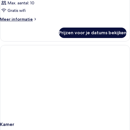
Max. aantal: 10
Gratis wifi
Meer
Meer informatie
details
over
Prijzen voor je datums bekijken
Kamer
Kamer