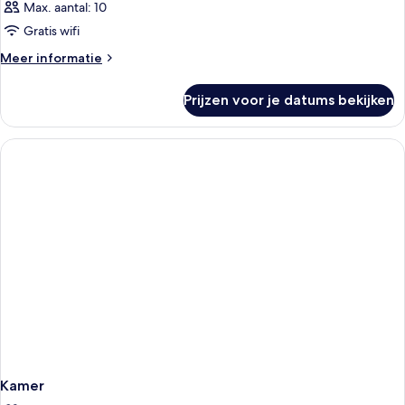
Max. aantal: 10
Gratis wifi
Meer
Meer informatie
details
over
Prijzen voor je datums bekijken
Kamer
Kamer