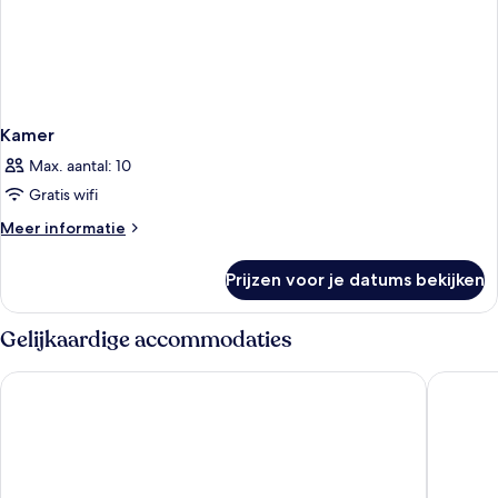
Kamer
Max. aantal: 10
Gratis wifi
Meer
Meer informatie
details
over
Prijzen voor je datums bekijken
Kamer
Gelijkaardige accommodaties
Hornigold w Zielonej Kamienicy
Mercure