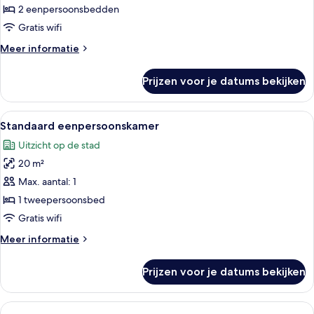
kamer
2 eenpersoonsbedden
laden
Gratis wifi
Meer
Meer informatie
details
over
Prijzen voor je datums bekijken
Standaard
Twin
kamer
Alle
Standaard eenpersoonskamer | Hypoal
6
Standaard eenpersoonskamer
foto's
Uitzicht op de stad
voor
20 m²
Standaard
eenpersoonskamer
Max. aantal: 1
laden
1 tweepersoonsbed
Gratis wifi
Meer
Meer informatie
details
over
Prijzen voor je datums bekijken
Standaard
eenpersoonskamer