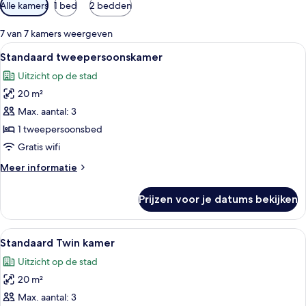
Beschikbare
Alle kamers
1 bed
2 bedden
filters
voor
7 van 7 kamers weergeven
kamers
Alle
Een moderne hotelkamer met een groo
7
Standaard tweepersoonskamer
foto's
Uitzicht op de stad
voor
20 m²
Standaard
tweepersoonskamer
Max. aantal: 3
laden
1 tweepersoonsbed
Gratis wifi
Meer
Meer informatie
details
over
Prijzen voor je datums bekijken
Standaard
tweepersoonskamer
Alle
Hotelkamer met een groot bed, twee na
6
Standaard Twin kamer
foto's
Uitzicht op de stad
voor
20 m²
Standaard
Twin
Max. aantal: 3