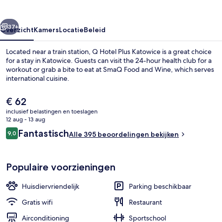
rige
Volgende
37+
Overzicht
Kamers
Locatie
Beleid
Located near a train station, Q Hotel Plus Katowice is a great choice
for a stay in Katowice. Guests can visit the 24-hour health club for a
workout or grab a bite to eat at SmaQ Food and Wine, which serves
international cuisine.
De
€ 62
huidige
inclusief belastingen en toeslagen
prijs
12 aug - 13 aug
is
Beoordelingen
Fantastisch
9,0
Restaurant
Alle 395 beoordelingen bekijken
€ 62
9,0 op 10 –
Populaire voorzieningen
Huisdiervriendelijk
Parking beschikbaar
Gratis wifi
Restaurant
Airconditioning
Sportschool