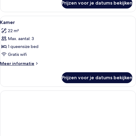
Prijzen voor je datums bekijken
Standaard
tweepersoonskamer,
1
Alle
Hypoallergeen beddengoed, een miniba
5
tweepersoonsbed
Kamer
foto's
met
22 m²
slaapbank
voor
Max. aantal: 3
Kamer
laden
1 queensize bed
Gratis wifi
Meer
Meer informatie
details
over
Prijzen voor je datums bekijken
Kamer