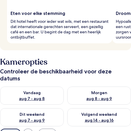
Eten voor elke stemming
Drooms
Dit hotel heeft voor ieder wat wils, met een restaurant
Hypoall
dat internationale gerechten serveert, een gezellig
een rus
café en een bar. U begint de dag met een heerlijk
zorgen v
ontbijtbuffet.
uursroom
Kameropties
Controleer de beschikbaarheid voor deze
datums
De beschikbaarheid controleren voor vanavond aug 7 - aug 8
De beschikbaarheid controler
Vandaag
Morgen
aug 7 - aug 8
aug 8 - aug 9
De beschikbaarheid controleren voor dit weekend aug 7 - aug
De beschikbaarheid controler
Dit weekend
Volgend weekend
aug 7 - aug 9
aug 14 - aug 16