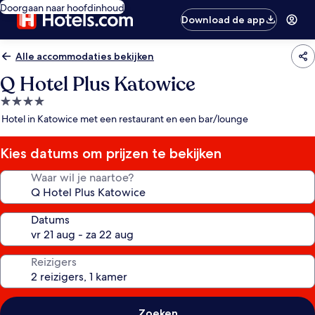
Doorgaan naar hoofdinhoud
Download de app
Alle accommodaties bekijken
Q Hotel Plus Katowice
4.0-
sterrenaccommodatie
Hotel in Katowice met een restaurant en een bar/lounge
Kies datums om prijzen te bekijken
Waar wil je naartoe?
Datums
Reizigers
Zoeken