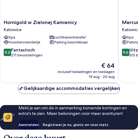
Hornigold
Mercur
Hornigold w Zielonej Kamienicy
Mercu
w
Katowic
Katowice
Katowic
Zielonej
Centru
Spa
Luchthaventransfer
Spa
Kamienicy
Katowic
Huisdiervriendelijk
Parking beschikbaar
Parkin
Katowice
9.2
9.6
Fantastisch
Uitz
9,2
9,6
van
van
271 beoordelingen
313 
10,
10,
De
€ 64
Fantastisch,
Uitzonder
prijs
271
313
inclusief belastingen en toeslagen
is
19 aug - 20 aug
beoordelingen
beoorde
€ 64
Gelijkaardige accommodaties vergelijken
Meld je aan om de in aanmerking komende kortingen en
extra's te zien. Meer beloningen voor meer avonturen!
Aanmelden
Registreer je nu, gratis en voor niets