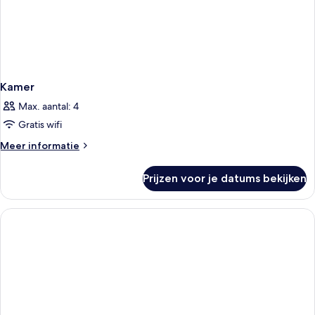
Kamer
Max. aantal: 4
Gratis wifi
Meer
Meer informatie
details
over
Prijzen voor je datums bekijken
Kamer