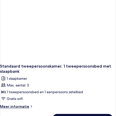
Standaard tweepersoonskamer, 1 tweepersoonsbed met
slaapbank
1 slaapkamer
Max. aantal: 3
1 tweepersoonsbed en 1 eenpersoons zetelbed
Gratis wifi
Meer
Meer informatie
details
over