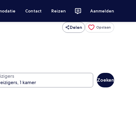
modatie
Contact
Reizen
Aanmelden
Delen
Opslaan
izigers
Zoeken