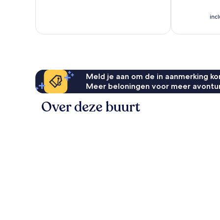
Uitzonderlijk,
Uitzonderlijk,
5
1
inc
beoordelinge
beoordeling
Meld je aan om de in aanmerking kom
Meer beloningen voor meer avontu
Over deze buurt