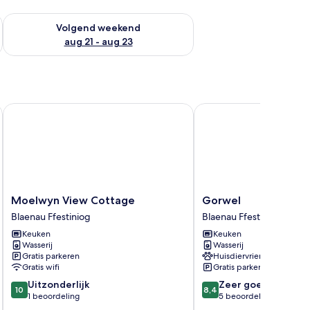
dit weekend aug 14 - aug 16
De beschikbaarheid controleren voor volgend weekend aug 2
Volgend weekend
aug 21 - aug 23
Moelwyn View Cottage
Gorwel
Moelwyn
Gorwel
Moelwyn View Cottage
Gorwel
View
Blaenau
Blaenau Ffestiniog
Blaenau Ffestiniog
Cottage
Ffestiniog
Keuken
Keuken
Blaenau
Wasserij
Wasserij
Ffestiniog
Gratis parkeren
Huisdiervriendelijk
Gratis wifi
Gratis parkeren
10.0
8.4
Uitzonderlijk
Zeer goed
10
8,4
van
van
1 beoordeling
5 beoordelingen
10,
10,