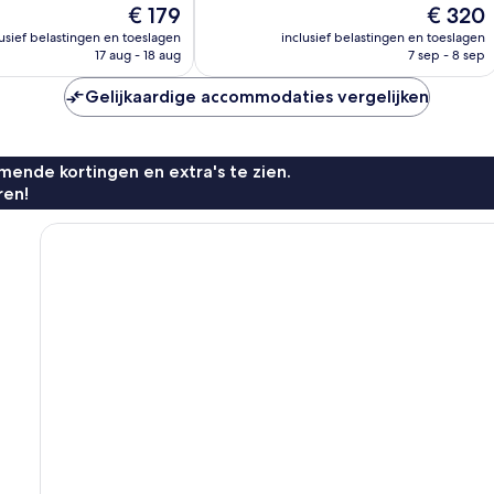
De
De
€ 179
€ 320
prijs
prijs
lusief belastingen en toeslagen
inclusief belastingen en toeslagen
n
is
is
17 aug - 18 aug
7 sep - 8 sep
€ 179
€ 320
Gelijkaardige accommodaties vergelijken
ende kortingen en extra's te zien.
ren!