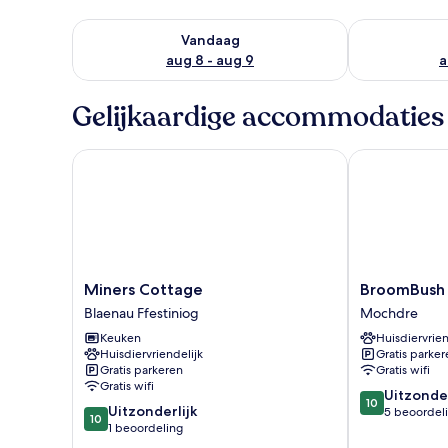
De beschikbaarheid controleren voor vanavond aug 
De beschikbaa
Vandaag
aug 8 - aug 9
a
Gelijkaardige accommodaties
Miners Cottage
BroomBush
Miners
BroomBush
Miners Cottage
BroomBush
Cottage
Mochdre
Blaenau Ffestiniog
Mochdre
Blaenau
Keuken
Huisdiervrien
Ffestiniog
Huisdiervriendelijk
Gratis parker
Gratis parkeren
Gratis wifi
Gratis wifi
10.0
Uitzonder
10
10.0
Uitzonderlijk
van
5 beoordel
10
van
1 beoordeling
10,
10,