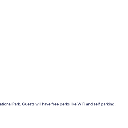
Cottage | T
ational Park. Guests will have free perks like WiFi and self parking.
Cottage | In