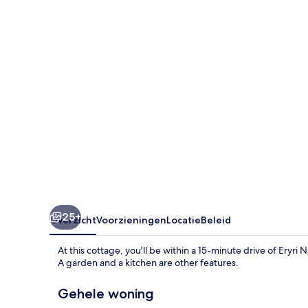
25+
Overzicht
Voorzieningen
Locatie
Beleid
At this cottage, you'll be within a 15-minute drive of Eryri N
A garden and a kitchen are other features.
Gehele woning