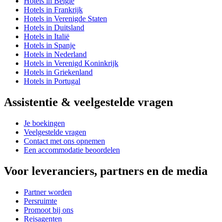
Hotels in België
Hotels in Frankrijk
Hotels in Verenigde Staten
Hotels in Duitsland
Hotels in Italië
Hotels in Spanje
Hotels in Nederland
Hotels in Verenigd Koninkrijk
Hotels in Griekenland
Hotels in Portugal
Assistentie & veelgestelde vragen
Je boekingen
Veelgestelde vragen
Contact met ons opnemen
Een accommodatie beoordelen
Voor leveranciers, partners en de media
Partner worden
Persruimte
Promoot bij ons
Reisagenten