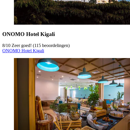
ONOMO Hotel Kigali
8
/
10
Zeer goed! (115 beoordelingen)
ONOMO Hotel Kigali