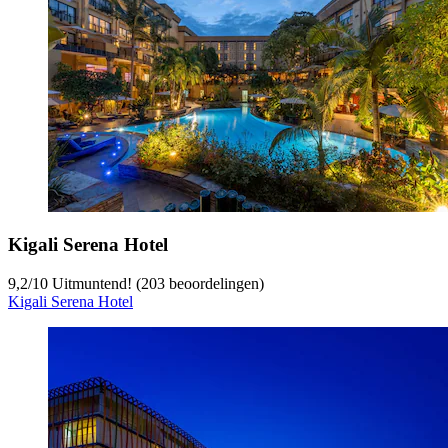
Kigali Serena Hotel
9,2
/
10
Uitmuntend! (203 beoordelingen)
Kigali Serena Hotel