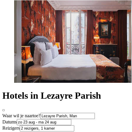
Hotels in Lezayre Parish
Waar wil je naartoe?
Datums
Reizigers