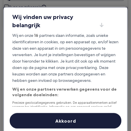
Ik ga op zakenreis
Wij vinden uw privacy
Zoeken
belangrijk
Wij en onze
16
partners slaan informatie, zoals unieke
Gratis annuleringsopties als je plannen
identificatoren in cookies, op een apparaat op, en/of lezen
deze van een apparaat in om persoonsgegevens te
veranderen
verwerken. Je kunt je instellingen bevestigen of wijzigen
door hieronder te klikken. Je kunt dit ook op elk moment
Spaar beloningen voor elke nacht van je
doen op de pagina met onze privacyverklaring. Deze
verblijf
keuzes worden aan onze partners doorgegeven en
hebben geen invloed op browsegegevens.
Bespaar meer met ledenprijzen
Wij en onze partners verwerken gegevens voor de
volgende doeleinden:
Precieze geolocatiegegevens gebruiken. De apparaatkenmerken actief
scannen ter identificatie. Informatie op een apparaat opslaan en/of
Bekijk de prijzen voor deze datums
openen. Gepersonaliseerde advertenties en content, advertentie- en
contentmetingen, doelgroepenonderzoek en ontwikkeling van
diensten.
Akkoord
Vandaag
Morgen
Partnerlijst (derden)
6 aug - 7 aug
7 aug - 8 aug