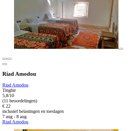
Riad Amodou
Riad Amodou
Tinghir
5,8/10
(11 beoordelingen)
€ 22
inclusief belastingen en toeslagen
7 aug - 8 aug
Riad Amodou