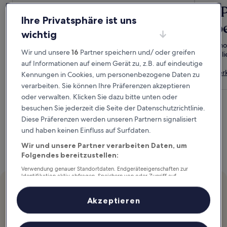
Reisen lohnt sich
VI
Ihre Privatsphäre ist uns
übe
Nach je 10 Übernachtungen gibt es eine
wichtig
Prämiennacht, die du nach Belieben verwenden
Mit h
kannst.
Wir und unsere
16
Partner speichern und/ oder greifen
Mitgl
auf Informationen auf einem Gerät zu, z.B. auf eindeutige
So funktioniert's
Unter
Kennungen in Cookies, um personenbezogene Daten zu
verarbeiten. Sie können Ihre Präferenzen akzeptieren
oder verwalten. Klicken Sie dazu bitte unten oder
besuchen Sie jederzeit die Seite der Datenschutzrichtlinie.
Diese Präferenzen werden unseren Partnern signalisiert
und haben keinen Einfluss auf Surfdaten.
Wir und unsere Partner verarbeiten Daten, um
Folgendes bereitzustellen:
Verwendung genauer Standortdaten. Endgeräteeigenschaften zur
Identifikation aktiv abfragen. Speichern von oder Zugriff auf
Informationen auf einem Endgerät. Personalisierte Werbung und
Empfohlen
Inhalte, Messung von Werbeleistung und der Performance von Inhalten,
Hotels.com Rewards lohnt sich
Zielgruppenforschung sowie Entwicklung und Verbesserung von
Akzeptieren
Angeboten.
Liste der Partner (Lieferanten)
Nach jeder 10. Übernachtung erhältst du 1 Prämiennacht in
Hotels.comCash.