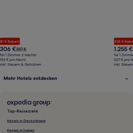
81 € Rabatt
305 € Rab
Der
Der
306 €
1.255 €
Der
387 €
Preis
Preis
alte
für 1 Zimmer, 2 Nächte
für 1 Zimme
beträgt
beträgt
Preis
153 € pro Nacht
627 € pro 
306 €
1.255 €
inkl. Steuern & Gebühren
war
inkl. Steue
387 €,
siehe
Mehr Hotels entdecken
weitere
Informationen
zum
Standardpreis.
Top-Reiseziele
Hotels in Deutschland
Hotels in Italien