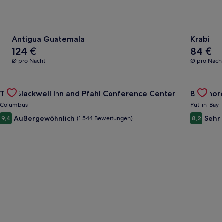
Antigua Guatemala
Krabi
Der
Der
124 €
84 €
Durchschnittspreis
Durchschni
Ø pro Nacht
Ø pro Nach
pro
pro
Nacht
Nacht
Gallery
Angebot für The Blackwell Inn and Pfahl Conference Center 
beträgt
beträgt
Gallery
Angebot 
The Blackwell Inn and Pfahl Conference Center
Bayshore
124 €
84 €
Carousel
Carous
Columbus
Put-in-Bay
Außergewöhnlich
Sehr
9,4
(1.544 Bewertungen)
8,2