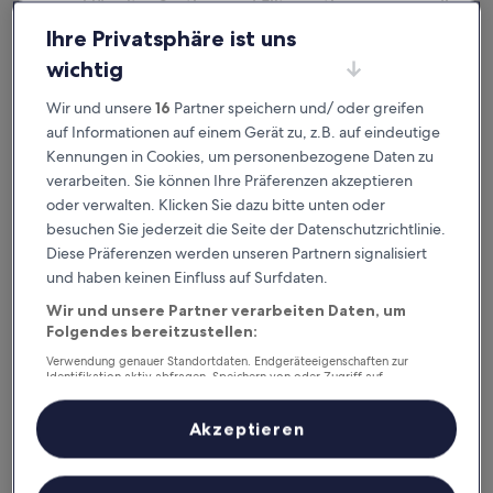
ausgeklügelter Sortier- und Filteroptionen genau die
Unterkunft, die zu Ihnen passt. Wir wollen schließlich
Ihre Privatsphäre ist uns
sicher sein,
dass Ihr Aufenthalt Ihre Erwartungen übertrifft.
wichtig
Wir und unsere
16
Partner speichern und/ oder greifen
Verfügbar für iOS und Android
auf Informationen auf einem Gerät zu, z.B. auf eindeutige
Kennungen in Cookies, um personenbezogene Daten zu
verarbeiten. Sie können Ihre Präferenzen akzeptieren
oder verwalten. Klicken Sie dazu bitte unten oder
besuchen Sie jederzeit die Seite der Datenschutzrichtlinie.
Diese Präferenzen werden unseren Partnern signalisiert
und haben keinen Einfluss auf Surfdaten.
Wir und unsere Partner verarbeiten Daten, um
Folgendes bereitzustellen:
Verwendung genauer Standortdaten. Endgeräteeigenschaften zur
Gute Gründe, unsere App
Identifikation aktiv abfragen. Speichern von oder Zugriff auf
Informationen auf einem Endgerät. Personalisierte Werbung und
herunterzuladen
Inhalte, Messung von Werbeleistung und der Performance von Inhalten,
Zielgruppenforschung sowie Entwicklung und Verbesserung von
Akzeptieren
Angeboten.
Liste der Partner (Lieferanten)