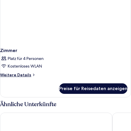
Zimmer
Platz für 4 Personen
Kostenloses WLAN
Weitere
Weitere Details
Details
für
Preise für Reisedaten anzeigen
Zimmer
Ähnliche Unterkünfte
Hampton by Hilton Bath City
Holiday 