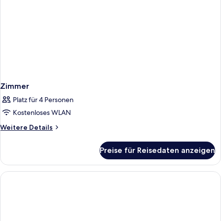
Zimmer
Platz für 4 Personen
Kostenloses WLAN
Weitere
Weitere Details
Details
für
Preise für Reisedaten anzeigen
Zimmer