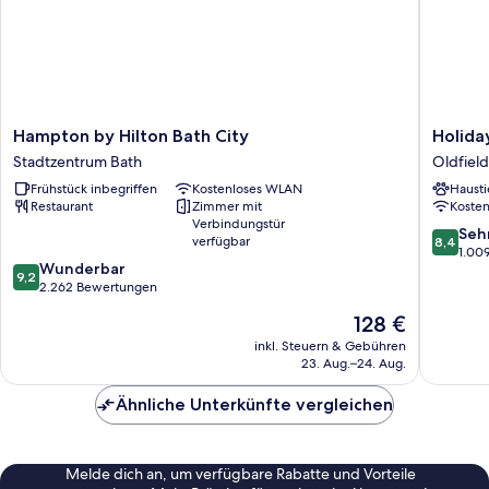
Hampton
Holiday
Hampton by Hilton Bath City
Holida
by
Inn
Stadtzentrum Bath
Oldfield
Hilton
Express
Frühstück inbegriffen
Kostenloses WLAN
Hausti
Bath
Bath
Restaurant
Zimmer mit
Koste
City
by
Verbindungstür
Stadtzentrum
IHG
8.4
Seh
verfügbar
8,4
Bath
Oldfield
von
1.00
9.2
Wunderbar
Park
10,
9,2
von
2.262 Bewertungen
Sehr
10,
gut,
Der
128 €
Wunderbar,
1.009
Preis
2.262
inkl. Steuern & Gebühren
Bewert
beträgt
23. Aug.–24. Aug.
Bewertungen
128 €
Ähnliche Unterkünfte vergleichen
Melde dich an, um verfügbare Rabatte und Vorteile