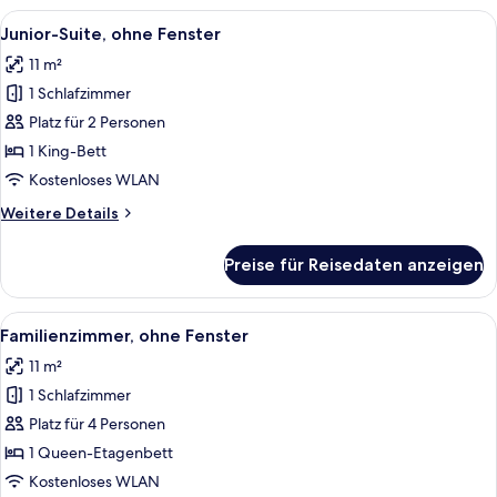
Accessible
Alle
Ein modernes Hotelzimmer mit einem 
6
Junior-Suite, ohne Fenster
Fotos
11 m²
für
1 Schlafzimmer
Junior-
Suite,
Platz für 2 Personen
ohne
1 King-Bett
Fenster
Kostenloses WLAN
anzeigen
Weitere
Weitere Details
Details
für
Preise für Reisedaten anzeigen
Junior-
Suite,
ohne
Alle
Ein kleines Hotelzimmer mit einem Bet
6
Fenster
Familienzimmer, ohne Fenster
Fotos
11 m²
für
1 Schlafzimmer
Familienzimmer,
ohne
Platz für 4 Personen
Fenster
1 Queen-Etagenbett
anzeigen
Kostenloses WLAN