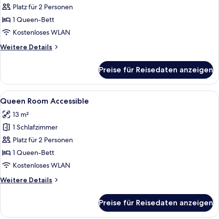
Room
Platz für 2 Personen
anzeigen
1 Queen-Bett
Kostenloses WLAN
Weitere
Weitere Details
Details
für
Preise für Reisedaten anzeigen
Queen
Room
Alle
Ein modernes Hotelzimmer mit Bett, G
7
Queen Room Accessible
Fotos
13 m²
für
1 Schlafzimmer
Queen
Room
Platz für 2 Personen
Accessible
1 Queen-Bett
anzeigen
Kostenloses WLAN
Weitere
Weitere Details
Details
für
Preise für Reisedaten anzeigen
Queen
Room