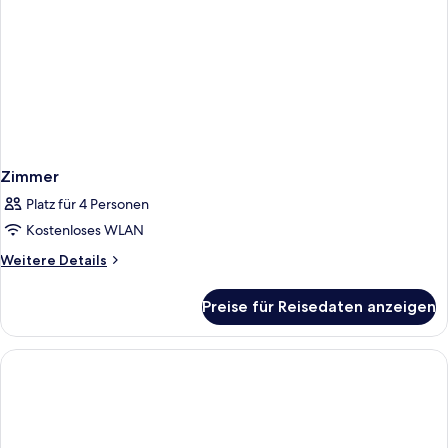
Zimmer
Platz für 4 Personen
Kostenloses WLAN
Weitere
Weitere Details
Details
für
Preise für Reisedaten anzeigen
Zimmer