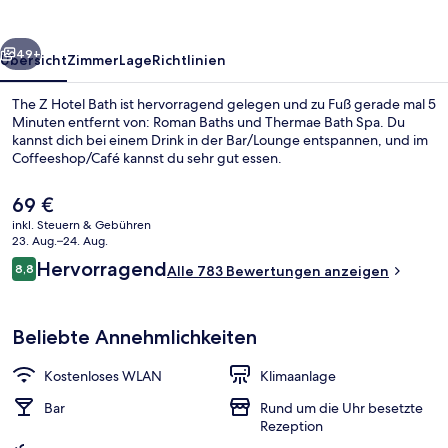
rück
Weiter
49+
Übersicht
Zimmer
Lage
Richtlinien
The Z Hotel Bath ist hervorragend gelegen und zu Fuß gerade mal 5
Minuten entfernt von: Roman Baths und Thermae Bath Spa. Du
kannst dich bei einem Drink in der Bar/Lounge entspannen, und im
Coffeeshop/Café kannst du sehr gut essen.
Der
69 €
aktuelle
inkl. Steuern & Gebühren
Preis
23. Aug.–24. Aug.
beträgt
Bewertungen
Hervorragend
8,8
Außenbereich
Alle 783 Bewertungen anzeigen
69 €.
8,8 von 10.
Beliebte Annehmlichkeiten
Kostenloses WLAN
Klimaanlage
Bar
Rund um die Uhr besetzte
Rezeption