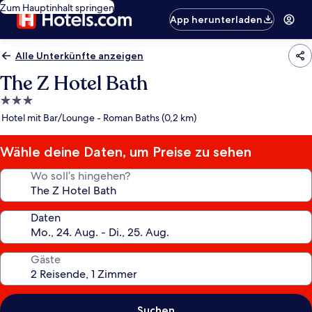
Zum Hauptinhalt springen
App herunterladen
Alle Unterkünfte anzeigen
The Z Hotel Bath
3.0-
Sterne-
Hotel mit Bar/Lounge - Roman Baths (0,2 km)
Unterkunft
Wähle deine Daten, um Preise zu sehen
Wo soll’s hingehen?
Daten
Gäste
Suchen