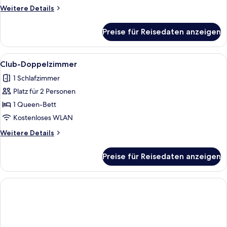
Weitere
Weitere Details
Details
für
Preise für Reisedaten anzeigen
Familienzimmer,
ohne
Fenster
Alle
Ein modernes Hotelzimmer mit einem g
7
Club-Doppelzimmer
Fotos
1 Schlafzimmer
für
Platz für 2 Personen
Club-
Doppelzimmer
1 Queen-Bett
anzeigen
Kostenloses WLAN
Weitere
Weitere Details
Details
für
Preise für Reisedaten anzeigen
Club-
Doppelzimmer