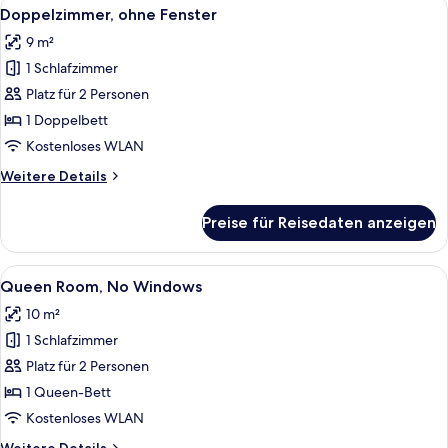
Alle
Ein modernes Hotelzimmer mit einem 
6
Doppelzimmer, ohne Fenster
Fotos
9 m²
für
1 Schlafzimmer
Doppelzimmer,
ohne
Platz für 2 Personen
Fenster
1 Doppelbett
anzeigen
Kostenloses WLAN
Weitere
Weitere Details
Details
für
Preise für Reisedaten anzeigen
Doppelzimmer,
ohne
Fenster
Alle
Ein modernes Hotelzimmer mit einem g
6
Queen Room, No Windows
Fotos
10 m²
für
1 Schlafzimmer
Queen
Room,
Platz für 2 Personen
No
1 Queen-Bett
Windows
Kostenloses WLAN
anzeigen
Weitere