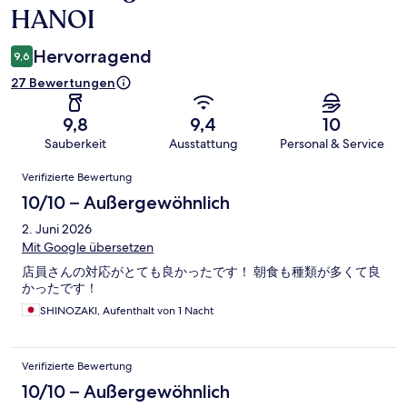
HANOI
Hervorragend
9,6
27 Bewertungen
9,8
9,4
10
Sauberkeit
Ausstattung
Personal & Service
Bewertungen
Verifizierte Bewertung
10/10 – Außergewöhnlich
2. Juni 2026
Mit Google übersetzen
店員さんの対応がとても良かったです！ 朝食も種類が多くて良
かったです！
SHINOZAKI, Aufenthalt von 1 Nacht
Verifizierte Bewertung
10/10 – Außergewöhnlich