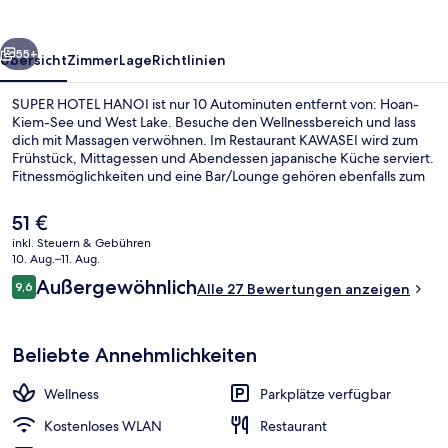
rück
Weiter
55+
Übersicht
Zimmer
Lage
Richtlinien
SUPER HOTEL HANOI ist nur 10 Autominuten entfernt von: Hoan-
Kiem-See und West Lake. Besuche den Wellnessbereich und lass
dich mit Massagen verwöhnen. Im Restaurant KAWASEI wird zum
Frühstück, Mittagessen und Abendessen japanische Küche serviert.
Fitnessmöglichkeiten und eine Bar/Lounge gehören ebenfalls zum
Angebot.
Der
51 €
aktuelle
inkl. Steuern & Gebühren
Preis
10. Aug.–11. Aug.
Wellness
beträgt
Bewertungen
Außergewöhnlich
9,6
Alle 27 Bewertungen anzeigen
51 €.
9,6 von 10.
Beliebte Annehmlichkeiten
Wellness
Parkplätze verfügbar
Kostenloses WLAN
Restaurant