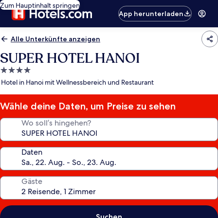
Zum Hauptinhalt springen
App herunterladen
Alle Unterkünfte anzeigen
SUPER HOTEL HANOI
4.0-
Sterne-
Hotel in Hanoi mit Wellnessbereich und Restaurant
Unterkunft
Wähle deine Daten, um Preise zu sehen
Wo soll’s hingehen?
Daten
Gäste
Suchen