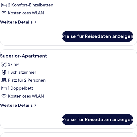
anzeigen
2 Komfort-Einzelbetten
Kostenloses WLAN
Weitere
Weitere Details
Details
für
Preise für Reisedaten anzeigen
Superior-
Zweibettzimmer
Alle
Ein Hotelzimmer mit Bett, einer Couch
6
Superior-Apartment
Fotos
37 m²
für
1 Schlafzimmer
Superior-
Apartment
Platz für 2 Personen
anzeigen
1 Doppelbett
Kostenloses WLAN
Weitere
Weitere Details
Details
für
Preise für Reisedaten anzeigen
Superior-
Apartment
Alle
Ein Hotelzimmer mit Bett, Schreibtis