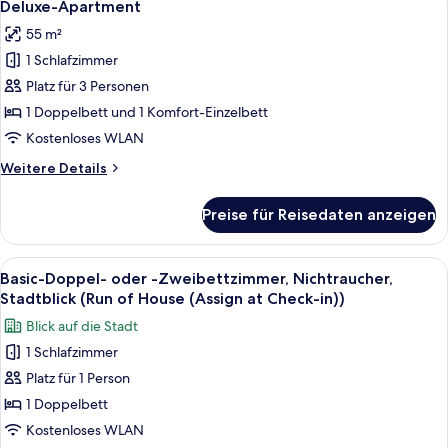
7
Deluxe-Apartment
Fotos
55 m²
für
1 Schlafzimmer
Deluxe-
Apartment
Platz für 3 Personen
anzeigen
1 Doppelbett und 1 Komfort-Einzelbett
Kostenloses WLAN
Weitere
Weitere Details
Details
für
Preise für Reisedaten anzeigen
Deluxe-
Apartment
Alle
Ein Hotelzimmer mit zwei Betten, eine
7
Basic-Doppel- oder -Zweibettzimmer, Nichtraucher,
Fotos
Stadtblick (Run of House (Assign at Check-in))
für
Blick auf die Stadt
Basic-
1 Schlafzimmer
Doppel-
Platz für 1 Person
oder
-
1 Doppelbett
Zweibettzimmer,
Kostenloses WLAN