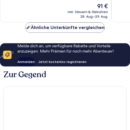
10,
10,
Der
91 €
Außergewöhnlich,
Außerge
Preis
492
143
inkl. Steuern & Gebühren
beträgt
28. Aug.–29. Aug.
Bewertungen
Bewert
91 €
Ähnliche Unterkünfte vergleichen
Melde dich an, um verfügbare Rabatte und Vorteile
anzuzeigen. Mehr Prämien für noch mehr Abenteuer!
Anmelden
Jetzt kostenlos registrieren
Zur Gegend