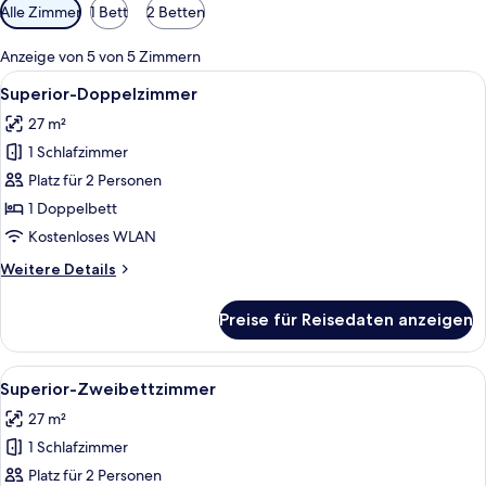
Verfügbare
Alle Zimmer
1 Bett
2 Betten
Filter
für
Anzeige von 5 von 5 Zimmern
Zimmer
Alle
Ein Hotelzimmer mit Bett, Schreibtisc
6
Superior-Doppelzimmer
Fotos
27 m²
für
1 Schlafzimmer
Superior-
Doppelzimmer
Platz für 2 Personen
anzeigen
1 Doppelbett
Kostenloses WLAN
Weitere
Weitere Details
Details
für
Preise für Reisedaten anzeigen
Superior-
Doppelzimmer
Alle
Ein Hotelzimmer mit zwei Betten, ein
6
Superior-Zweibettzimmer
Fotos
27 m²
für
1 Schlafzimmer
Superior-
Zweibettzimmer
Platz für 2 Personen