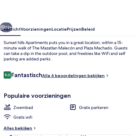
rige
Volgende
72+
Overzicht
Voorzieningen
Locatie
Prijzen
Beleid
Sunset hills Apartments puts you in a great location, within a 15-
minute walk of The Mazatlan Malecón and Plaza Machado. Guests
can take a dip in the outdoor pool, and freebies like WiFi and self
parking are added perks.
Beoordelingen
Fantastisch
9,0
Alle 6 beoordelingen bekijken
9,0 op 10 –
Een buitenzwembad
Populaire voorzieningen
Zwembad
Gratis parkeren
Gratis wifi
Alles bekijken