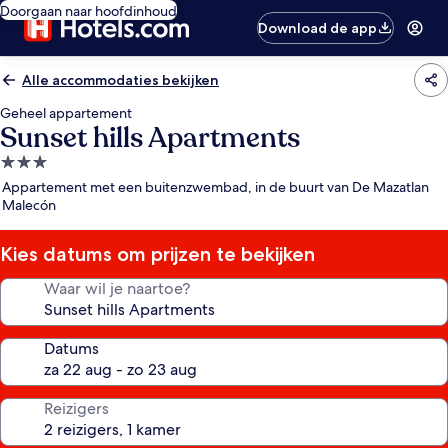
Doorgaan naar hoofdinhoud
Download de app
Alle accommodaties bekijken
Geheel appartement
Sunset hills Apartments
3.0-
sterrenaccommodatie
Appartement met een buitenzwembad, in de buurt van De Mazatlan
Malecón
Kies datums om prijzen te bekijken
Waar wil je naartoe?
Datums
Reizigers