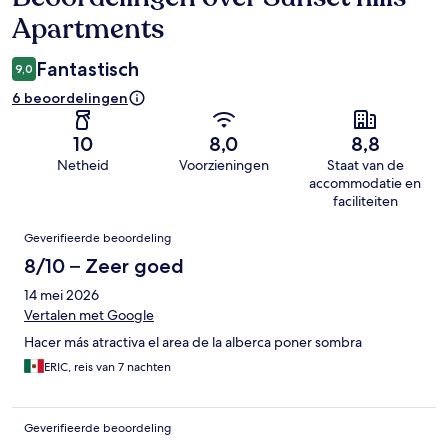
Apartments
Fantastisch
9,0
6 beoordelingen
10
8,0
8,8
Netheid
Voorzieningen
Staat van de
accommodatie en
faciliteiten
Beoordelingen
Geverifieerde beoordeling
8/10 – Zeer goed
14 mei 2026
Vertalen met Google
Hacer más atractiva el area de la alberca poner sombra
ERIC, reis van 7 nachten
Geverifieerde beoordeling