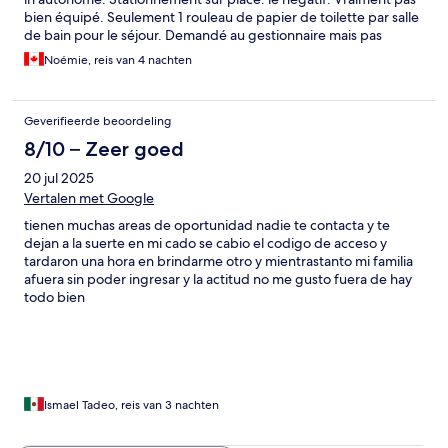
bien équipé. Seulement 1 rouleau de papier de toilette par salle
de bain pour le séjour. Demandé au gestionnaire mais pas
possible d'en laisser en bas. Pas de poubelle dans la
Noémie, reis van 4 nachten
cuisine...Poêle qui fonctionne très mal. Plutôt difficile de rentrer
à pieds le soir car beaucoup de marches..
Geverifieerde beoordeling
8/10 – Zeer goed
20 jul 2025
Vertalen met Google
tienen muchas areas de oportunidad nadie te contacta y te
dejan a la suerte en mi cado se cabio el codigo de acceso y
tardaron una hora en brindarme otro y mientrastanto mi familia
afuera sin poder ingresar y la actitud no me gusto fuera de hay
todo bien
Ismael Tadeo, reis van 3 nachten