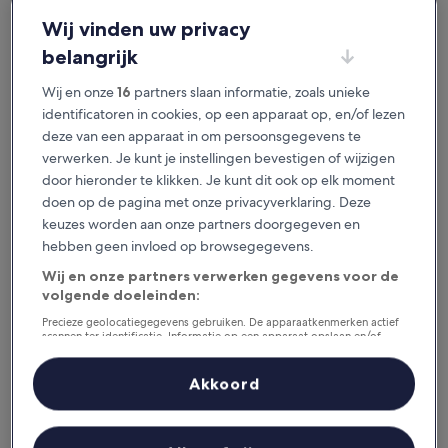
je het geweldig vindt.
Wij vinden uw privacy
belangrijk
Beschikbaar voor iOS en Android
Wij en onze
16
partners slaan informatie, zoals unieke
identificatoren in cookies, op een apparaat op, en/of lezen
deze van een apparaat in om persoonsgegevens te
verwerken. Je kunt je instellingen bevestigen of wijzigen
door hieronder te klikken. Je kunt dit ook op elk moment
doen op de pagina met onze privacyverklaring. Deze
keuzes worden aan onze partners doorgegeven en
hebben geen invloed op browsegegevens.
Wij en onze partners verwerken gegevens voor de
volgende doeleinden:
Redenen om onze app te
downloaden
Precieze geolocatiegegevens gebruiken. De apparaatkenmerken actief
scannen ter identificatie. Informatie op een apparaat opslaan en/of
openen. Gepersonaliseerde advertenties en content, advertentie- en
contentmetingen, doelgroepenonderzoek en ontwikkeling van
diensten.
Akkoord
Partnerlijst (derden)
Bespaar nog meer
Krijg kortingen op geselecteerde hotels in de