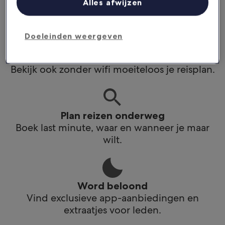
Alles afwijzen
app.
Doeleinden weergeven
Blijf op de hoogte
Bekijk ook zonder wifi moeiteloos je reisplan.
Plan reizen onderweg
Boek last minute, waar en wanneer je maar
wilt.
Word beloond
Vind exclusieve app-aanbiedingen en
extraatjes voor leden.