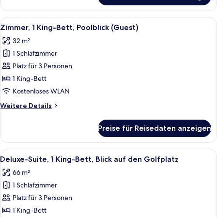
(Guest)
1 King-
anzeigen
Bett,
Alle
Ein Hotelzimmer mit Bett, Nachttisch
9
Blick
Zimmer, 1 King-Bett, Poolblick (Guest)
Fotos
auf
32 m²
den
für
Golfplatz
1 Schlafzimmer
Zimmer,
(Guest)
1 King-
Platz für 3 Personen
Bett,
1 King-Bett
Poolblick
Kostenloses WLAN
(Guest)
Weitere
Weitere Details
anzeigen
Details
für
Preise für Reisedaten anzeigen
Zimmer,
1 King-
Bett,
Alle
Ein modernes Wohnzimmer mit Sofa, C
8
Poolblick
Deluxe-Suite, 1 King-Bett, Blick auf den Golfplatz
Fotos
(Guest)
66 m²
für
1 Schlafzimmer
Deluxe-
Suite,
Platz für 3 Personen
1 King-
1 King-Bett