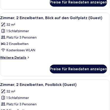
Preise für Reisedaten anzeigen
Zimmer,
2 Einzelbetten,
Poolblick
Alle
Ein Hotelzimmer mit zwei Betten, ein
7
Zimmer, 2 Einzelbetten, Blick auf den Golfplatz (Guest)
Fotos
32 m²
für
1 Schlafzimmer
Zimmer,
2 Einzelbetten,
Platz für 3 Personen
Blick
2 Einzelbetten
auf
Kostenloses WLAN
den
Weitere
Weitere Details
Golfplatz
Details
(Guest)
für
Preise für Reisedaten anzeigen
Zimmer,
anzeigen
2 Einzelbetten,
Blick
Alle
Ein Hotelzimmer mit zwei Betten, ein
8
auf
Zimmer, 2 Einzelbetten, Poolblick (Guest)
Fotos
den
32 m²
Golfplatz
für
(Guest)
1 Schlafzimmer
Zimmer,
2 Einzelbetten,
Platz für 3 Personen