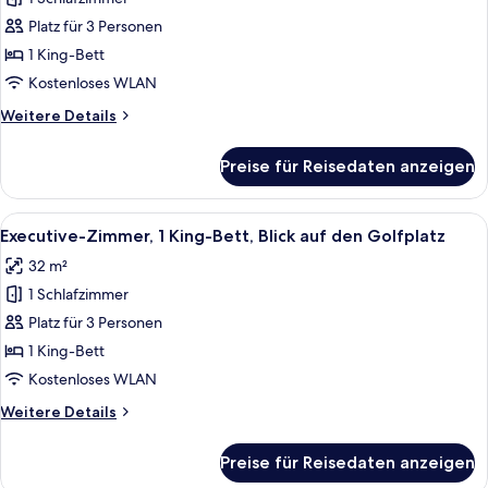
Deluxe-
Zimmer,
Platz für 3 Personen
1 King-
1 King-Bett
Bett,
Kostenloses WLAN
Balkon
Weitere
Weitere Details
anzeigen
Details
für
Preise für Reisedaten anzeigen
Deluxe-
Zimmer,
1 King-
Alle
Ein Hotelzimmer mit einem großen Bett
7
Bett,
Executive-Zimmer, 1 King-Bett, Blick auf den Golfplatz
Fotos
Balkon
32 m²
für
1 Schlafzimmer
Executive-
Zimmer,
Platz für 3 Personen
1 King-
1 King-Bett
Bett,
Kostenloses WLAN
Blick
Weitere
Weitere Details
auf
Details
den
für
Preise für Reisedaten anzeigen
Executive-
Golfplatz