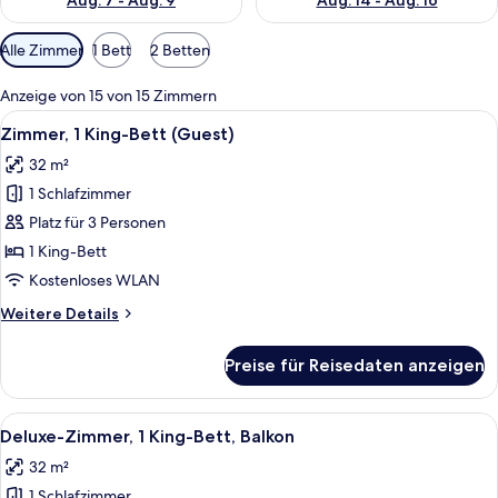
Aug. 7 - Aug. 9
Aug. 14 - Aug. 16
Verfügbare
Alle Zimmer
1 Bett
2 Betten
Filter
für
Anzeige von 15 von 15 Zimmern
Zimmer
Alle
Ein Hotelzimmer mit einem großen Bet
10
Zimmer, 1 King-Bett (Guest)
Fotos
32 m²
für
1 Schlafzimmer
Zimmer,
1 King-
Platz für 3 Personen
Bett
1 King-Bett
(Guest)
Kostenloses WLAN
anzeigen
Weitere
Weitere Details
Details
für
Preise für Reisedaten anzeigen
Zimmer,
1 King-
Bett
Alle
Ein Hotelzimmer mit Bett, Schreibtisc
11
(Guest)
Deluxe-Zimmer, 1 King-Bett, Balkon
Fotos
32 m²
für
1 Schlafzimmer