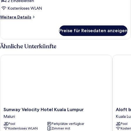
Poolblick
2 Einzelbetten
(Guest)
Kostenloses WLAN
anzeigen
Weitere
Weitere Details
Details
für
Preise für Reisedaten anzeigen
Zimmer,
2 Einzelbetten,
Poolblick
Ähnliche Unterkünfte
(Guest)
Sunway Velocity Hotel Kuala Lumpur
Aloft by
Sunway
Aloft
Sunway Velocity Hotel Kuala Lumpur
Aloft 
Velocity
by
Maluri
Kuala L
Hotel
Marriott
Pool
Parkplätze verfügbar
Pool
Kuala
Kuala
Kostenloses WLAN
Zimmer mit
Koste
Lumpur
Lumpur