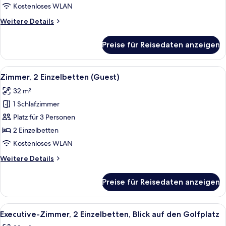
Bett,
Kostenloses WLAN
Blick
Weitere
Weitere Details
auf
Details
den
für
Preise für Reisedaten anzeigen
Deluxe-
Golfplatz
Suite,
anzeigen
1 King-
Alle
Ein Hotelzimmer mit zwei Betten, ein
7
Bett,
Zimmer, 2 Einzelbetten (Guest)
Fotos
Blick
32 m²
auf
für
den
1 Schlafzimmer
Zimmer,
Golfplatz
2 Einzelbetten
Platz für 3 Personen
(Guest)
2 Einzelbetten
anzeigen
Kostenloses WLAN
Weitere
Weitere Details
Details
für
Preise für Reisedaten anzeigen
Zimmer,
2 Einzelbetten
(Guest)
Alle
Ein Hotelzimmer mit zwei Betten, ein
7
Executive-Zimmer, 2 Einzelbetten, Blick auf den Golfplatz
Fotos