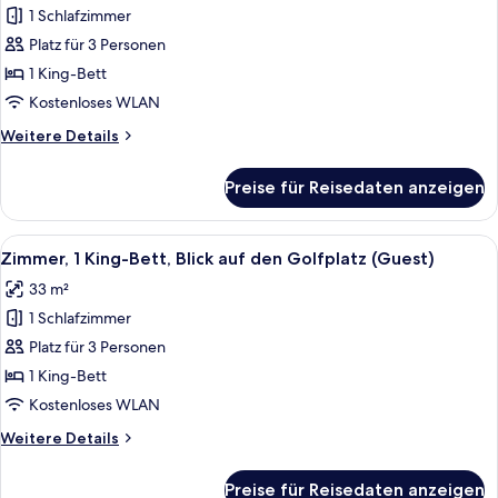
1 Schlafzimmer
Premium-
Suite,
Platz für 3 Personen
1 King-
1 King-Bett
Bett
Kostenloses WLAN
anzeigen
Weitere
Weitere Details
Details
für
Preise für Reisedaten anzeigen
Premium-
Suite,
1 King-
Alle
Ein Hotelzimmer mit Bett, Schreibtisc
10
Bett
Zimmer, 1 King-Bett, Blick auf den Golfplatz (Guest)
Fotos
33 m²
für
1 Schlafzimmer
Zimmer,
1 King-
Platz für 3 Personen
Bett,
1 King-Bett
Blick
Kostenloses WLAN
auf
Weitere
Weitere Details
den
Details
Golfplatz
für
Preise für Reisedaten anzeigen
Zimmer,