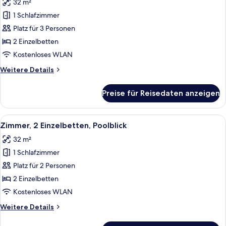
32 m²
für
1 Schlafzimmer
Executive-
Zimmer,
Platz für 3 Personen
2 Einzelbetten,
2 Einzelbetten
Blick
Kostenloses WLAN
auf
Weitere
Weitere Details
den
Details
Golfplatz
für
Preise für Reisedaten anzeigen
Executive-
anzeigen
Zimmer,
2 Einzelbetten,
Alle
Ein Hotelzimmer mit zwei Betten, ein
5
Blick
Zimmer, 2 Einzelbetten, Poolblick
Fotos
auf
32 m²
den
für
Golfplatz
1 Schlafzimmer
Zimmer,
2 Einzelbetten,
Platz für 2 Personen
Poolblick
2 Einzelbetten
anzeigen
Kostenloses WLAN
Weitere
Weitere Details
Details
für