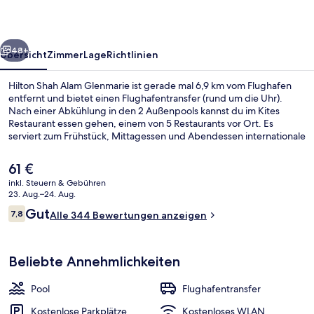
rück
Weiter
48+
Übersicht
Zimmer
Lage
Richtlinien
Hilton Shah Alam Glenmarie ist gerade mal 6,9 km vom Flughafen
entfernt und bietet einen Flughafentransfer (rund um die Uhr).
Nach einer Abkühlung in den 2 Außenpools kannst du im Kites
Restaurant essen gehen, einem von 5 Restaurants vor Ort. Es
serviert zum Frühstück, Mittagessen und Abendessen internationale
Küche. Als weitere Highlights bietet dieses Hotel im luxuriösen Stil 2
Bars/Lounges, eine Poolbar und einen Fitnessbereich.
Der
61 €
aktuelle
inkl. Steuern & Gebühren
Preis
23. Aug.–24. Aug.
40-Zoll-Flachbildfernseher mit Satel
beträgt
Bewertungen
Gut
7,8
Alle 344 Bewertungen anzeigen
61 €.
7,8 von 10.
Beliebte Annehmlichkeiten
Pool
Flughafentransfer
Kostenlose Parkplätze
Kostenloses WLAN