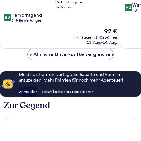
Verbindungstür
Maluri
Sentral
9.2
Wun
verfügbar
9,2
Kuala
von
1.01
8.8
Hervorragend
Lumpur
10,
8,8
von
349 Bewertungen
Wunder
10,
1.011
Der
92 €
Hervorragend,
Bewert
Preis
349
inkl. Steuern & Gebühren
beträgt
23. Aug.–24. Aug.
Bewertungen
92 €
Ähnliche Unterkünfte vergleichen
Melde dich an, um verfügbare Rabatte und Vorteile
anzuzeigen. Mehr Prämien für noch mehr Abenteuer!
Anmelden
Jetzt kostenlos registrieren
Zur Gegend