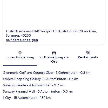
1 Jalan Usahawan U1/8 Seksyen U1, Kuala Lumpur, Shah Alam,
Selangor, 40250
Auf Karte anzeigen
Karte
In der Umgebung
Fortbewegung vor
Restaurants
Ort
Glenmarie Golf and Country Club
- 3 Gehminuten
- 0.3 km
Empire Shopping Gallery
- 3 Autominuten
- 1.9 km
Subang Parade
- 4 Autominuten
- 2.7 km
Sunway Pyramid Mall
- 6 Autominuten
- 5.3 km
i-City
- 15 Autominuten
- 18.1 km