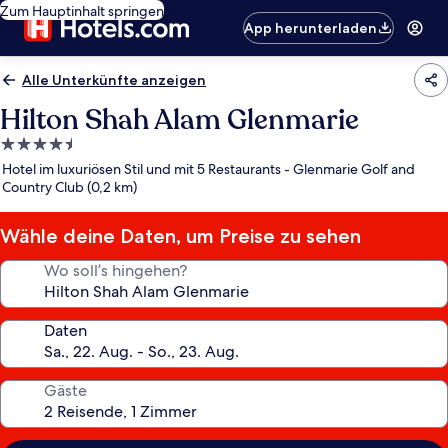
Zum Hauptinhalt springen
App herunterladen
Alle Unterkünfte anzeigen
Hilton Shah Alam Glenmarie
4.5-
Sterne-
Hotel im luxuriösen Stil und mit 5 Restaurants - Glenmarie Golf and
Unterkunft
Country Club (0,2 km)
Wähle deine Daten, um Preise zu sehen
Wo soll’s hingehen?
Daten
Gäste