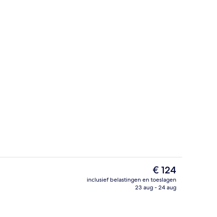
Exterieur
De
€ 124
huidige
inclusief belastingen en toeslagen
prijs
23 aug - 24 aug
Een bureau, een laptopwerkplek, ver
is
€ 124