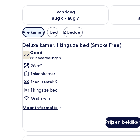
De beschikbaarheid controleren voor vanavond aug 
De beschikbaa
Vandaag
aug 6 - aug 7
Beschikbare
Alle kamers
1 bed
2 bedden
filters
Alle
Hotelkamer met een groot bed
voor
5
Deluxe kamer, 1 kingsize bed (Smoke Free)
foto's
kamers
Goed
voor
7,2
7,2 van 10
(22
22 beoordelingen
Deluxe
beoordelingen)
26 m²
kamer,
1 slaapkamer
1
Max. aantal: 2
kingsize
1 kingsize bed
bed
Gratis wifi
(Smoke
Free)
Meer
Meer informatie
laden
details
over
Prijzen bekijke
Deluxe
kamer,
1
Alle
Een hotelkamer met een groot