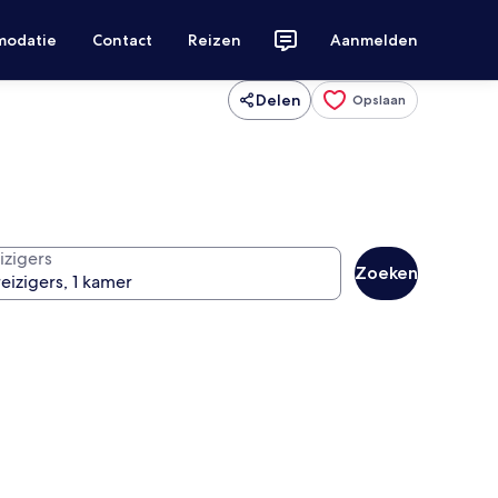
modatie
Contact
Reizen
Aanmelden
Delen
Opslaan
izigers
Zoeken