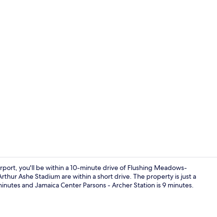
Lobby
port, you'll be within a 10-minute drive of Flushing Meadows-
rthur Ashe Stadium are within a short drive. The property is just a
 minutes and Jamaica Center Parsons - Archer Station is 9 minutes.
Lobby