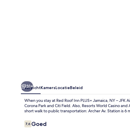
Jamaica,
NY
–
JFK
Airport
31+
Overzicht
Kamers
Locatie
Beleid
When you stay at Red Roof Inn PLUS+ Jamaica, NY – JFK Air
Corona Park and Citi Field. Also, Resorts World Casino and A
short walk to public transportation: Archer Av. Station is 6
Beoordelingen
Goed
7,6
7,6 op 10 –