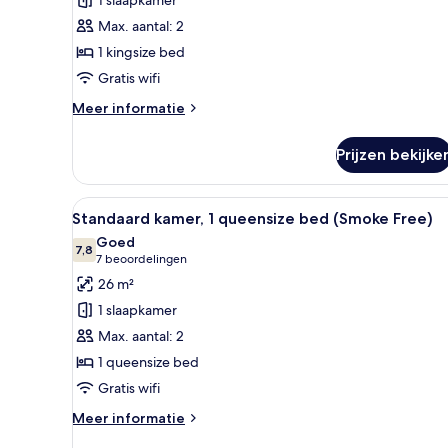
kingsize
Max. aantal: 2
bed,
1 kingsize bed
toegankelijk
Gratis wifi
voor
mindervaliden
Meer
Meer informatie
details
(Roll-
over
In
Prijzen bekijke
Deluxe
Shower,
kamer,
Smoke
1
Alle
Een hotelkamer met een bed, n
10
kingsize
Standaard kamer, 1 queensize bed (Smoke Free)
Free)
foto's
bed,
Goed
laden
toegankelijk
voor
7,8
7,8 van 10
(7
7 beoordelingen
voor
Standaard
beoordelingen)
26 m²
mindervaliden
kamer,
(Roll-
1 slaapkamer
1
In
Max. aantal: 2
Shower,
queensize
Smoke
1 queensize bed
bed
Free)
Gratis wifi
(Smoke
Free)
Meer
Meer informatie
laden
details