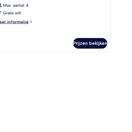
Max. aantal: 4
Gratis wifi
eer
er informatie
tails
er
amer
Prijzen bekijken