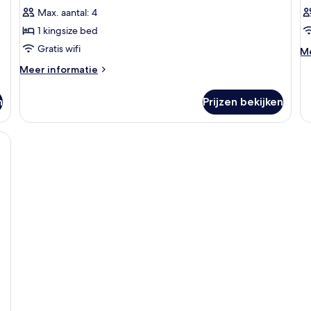
Max. aantal: 4
1 kingsize bed
Gratis wifi
M
Me
de
Meer
Meer informatie
ov
details
K
over
n
Prijzen bekijken
Kamer