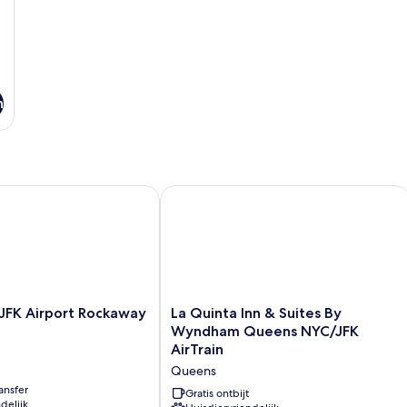
n
FK Airport Rockaway Blvd
La Quinta Inn & Suites By Wyndham Q
La
 JFK Airport Rockaway
La Quinta Inn & Suites By
Quinta
Wyndham Queens NYC/JFK
Inn
AirTrain
&
Queens
Suites
ansfer
By
Gratis ontbijt
delijk