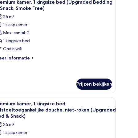
9
eensize
remium kamer, 1 kingsize bed (Upgraded Bedding
oto's
edden
 Snack, Smoke Free)
moke
oor
26 m²
ee)
remium
1 slaapkamer
amer,
Max. aantal: 2
ingsize
1 kingsize bed
ed
Gratis wifi
Upgraded
eer
er informatie
edding
tails
er
remium
nack,
mer,
moke
Prijzen bekijken
ree)
ngsize
ed
aden
bedlampen, een nachtkastje, een raam met gordijnen en een wandheater.
le
Een hotelkamer met een bed, nachtkastje, st
pgraded
6
emium kamer, 1 kingsize bed,
oto's
dding
lstoeltoegankelijke douche, niet-roken (Upgraded
oor
ed & Snack)
ack,
remium
moke
26 m²
amer,
ee)
1 slaapkamer