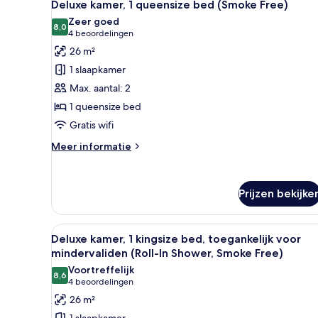
5
kingsize
Deluxe kamer, 1 queensize bed (Smoke Free)
foto's
bed
Zeer goed
(Smoke
voor
8,0
8,0 van 10
(4
4 beoordelingen
Free)
Deluxe
beoordelingen)
26 m²
kamer,
1 slaapkamer
1
Max. aantal: 2
queensize
1 queensize bed
bed
Gratis wifi
(Smoke
Free)
Meer
Meer informatie
laden
details
over
Deluxe
Prijzen bekijke
kamer,
1
queensize
Alle
Een hotelkamer met een groot 
bed
5
Deluxe kamer, 1 kingsize bed, toegankelijk voor
foto's
(Smoke
mindervaliden (Roll-In Shower, Smoke Free)
Free)
voor
Voortreffelijk
8,6
Deluxe
8,6 van 10
(4
4 beoordelingen
kamer,
beoordelingen)
26 m²
1
1 slaapkamer