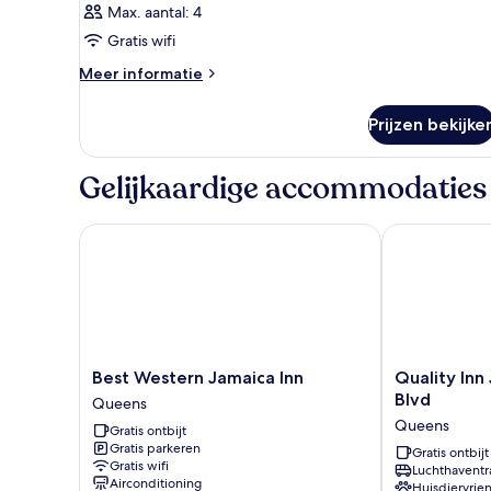
Max. aantal: 4
Gratis wifi
Meer
Meer informatie
details
over
Prijzen bekijke
Kamer
Gelijkaardige accommodaties
Best Western Jamaica Inn
Quality Inn J
Best
Quality
Best Western Jamaica Inn
Quality Inn
Western
Inn
Blvd
Queens
Jamaica
JFK
Queens
Gratis ontbijt
Inn
Airport
Gratis parkeren
Queens
Rockaway
Gratis ontbijt
Gratis wifi
Luchthaventr
Blvd
Airconditioning
Huisdiervrien