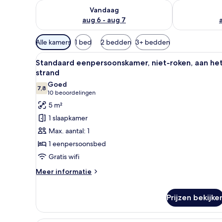
De beschikbaarheid controleren voor vanavond aug 
De beschikbaa
Vandaag
aug 6 - aug 7
Beschikbare
Alle kamers
1 bed
2 bedden
3+ bedden
filters
Alle
Een compacte hotelkamer met e
voor
7
Standaard eenpersoonskamer, niet-roken, aan he
foto's
kamers
strand
voor
Goed
7,8
Standaard
7,8 van 10
(10
10 beoordelingen
eenpersoonskamer,
beoordelingen)
5 m²
niet-
1 slaapkamer
roken,
Max. aantal: 1
aan
1 eenpersoonsbed
het
Gratis wifi
strand
laden
Meer
Meer informatie
details
over
Prijzen bekijke
Standaard
eenpersoonskamer,
niet-