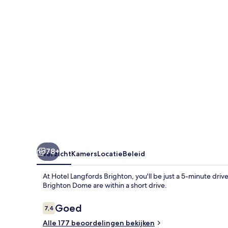
78+
Overzicht
Kamers
Locatie
Beleid
At Hotel Langfords Brighton, you'll be just a 5-minute dri
Brighton Dome are within a short drive.
Beoordelingen
Goed
7,4
7,4 op 10 –
Alle 177 beoordelingen bekijken