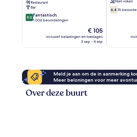
Niet-roken
Restaurant
Bar
6.4
6,4
76 beoorde
van
9.0
Fantastisch
9,0
10,
van
1.006 beoordelingen
76
10,
De
€ 105
beoordelinge
Fantastisch,
prijs
1.006
inclusief belastingen en toeslagen
inc
is
3 sep - 4 sep
beoordelingen
€ 105
Meld je aan om de in aanmerking kom
Meer beloningen voor meer avontu
Over deze buurt