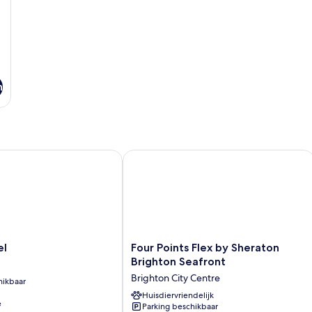
n
Four Points Flex by Sheraton Brighto
Four
el
Four Points Flex by Sheraton
Points
Brighton Seafront
Flex
Brighton City Centre
hikbaar
by
Sheraton
Huisdiervriendelijk
e
Parking beschikbaar
Brighton