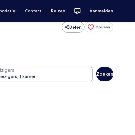
modatie
Contact
Reizen
Aanmelden
Delen
Opslaan
izigers
Zoeken