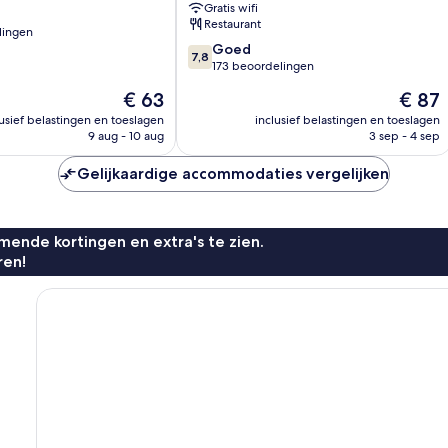
Gratis wifi
Seafront
Restaurant
Brighton
lingen
7.8
City
Goed
7,8
van
Centre
173 beoordelingen
10,
De
De
€ 63
€ 87
n
Goed,
prijs
prijs
173
lusief belastingen en toeslagen
inclusief belastingen en toeslagen
is
is
9 aug - 10 aug
3 sep - 4 sep
beoordelingen
€ 63
€ 87
Gelijkaardige accommodaties vergelijken
ende kortingen en extra's te zien.
ren!