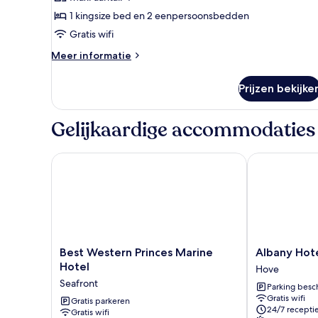
niet-
roken,
1 kingsize bed en 2 eenpersoonsbedden
aan
Gratis wifi
het
Meer
Meer informatie
strand
details
laden
over
Prijzen bekijke
Familie
vierpersoonskamer,
niet-
Gelijkaardige accommodaties
roken,
aan
het
Best Western Princes Marine Hotel
Albany Hotel
strand
Best
Albany
Best Western Princes Marine
Albany Hot
Western
Hotel
Hotel
Hove
Princes
Hove
Seafront
Parking besc
Marine
Gratis wifi
Hotel
Gratis parkeren
24/7 recepti
Gratis wifi
Seafront