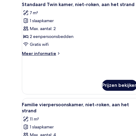
Alle
Een hotelkamer met twee bedde
roken,
9
Standaard Twin kamer, niet-roken, aan het strand
aan
foto's
het
7 m²
voor
strand
1 slaapkamer
Standaard
Twin
Max. aantal: 2
kamer,
2 eenpersoonsbedden
niet-
Gratis wifi
roken,
Meer
Meer informatie
aan
details
het
over
Standaard
strand
Twin
laden
kamer,
Prijzen bekijke
niet-
roken,
aan
Alle
Een slaapkamer met een bed, na
het
12
Familie vierpersoonskamer, niet-roken, aan het
foto's
strand
strand
voor
11 m²
Familie
1 slaapkamer
vierpersoonskamer,
Max. aantal: 4