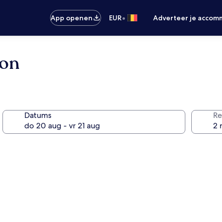
•
App openen
EUR
Adverteer je accom
ton
Datums
Re