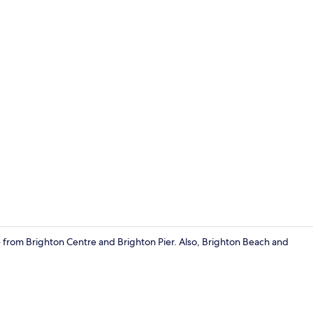
Deluxe tweep
ve from Brighton Centre and Brighton Pier. Also, Brighton Beach and
Lobby