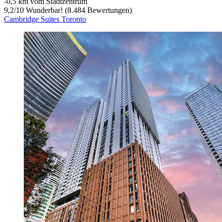
‐
0,5 km vom Stadtzentrum
9,2
/
10
Wunderbar! (8.484 Bewertungen)
Cambridge Suites Toronto