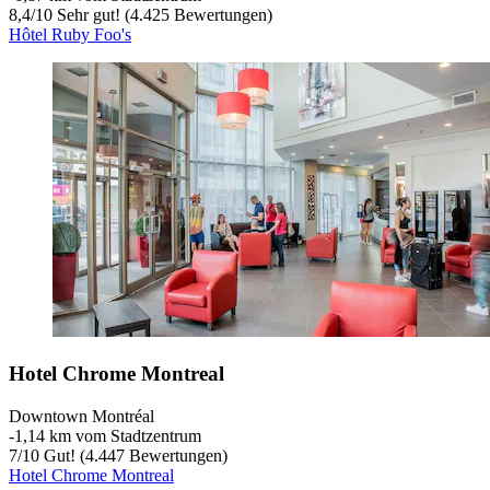
8,4
/
10
Sehr gut! (4.425 Bewertungen)
Hôtel Ruby Foo's
Hotel Chrome Montreal
Downtown Montréal
‐
1,14 km vom Stadtzentrum
7
/
10
Gut! (4.447 Bewertungen)
Hotel Chrome Montreal